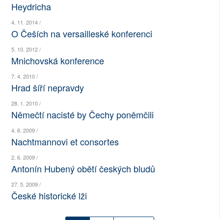
Heydricha
SOCIÁLNÍ SÍTĚ
4. 11. 2014 /
O Češích na versailleské konferenci
RUBRIKY
5. 10. 2012 /
PLNÁ VERZE STRÁNEK
Mnichovská konference
7. 4. 2010 /
Hrad šíří nepravdy
28. 1. 2010 /
Němečtí nacisté by Čechy poněmčili
4. 6. 2009 /
Nachtmannovi et consortes
2. 6. 2009 /
Antonín Hubený obětí českých bludů
27. 5. 2009 /
České historické lži