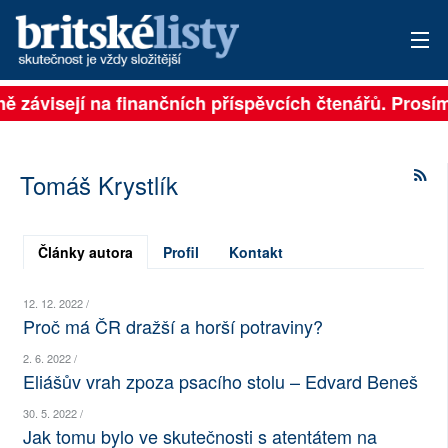
lně závisejí na finančních příspěvcích čtenářů. Prosím
PŘIHLÁSIT
AKTUÁLNÍ VYDÁNÍ
Tomáš Krystlík
ARCHIV
ROZHOVORY
Články autora
Profil
Kontakt
TÉMATA
12. 12. 2022 /
Proč má ČR dražší a horší potraviny?
NEJČTENĚJŠÍ ZA 7 DNÍ
2. 6. 2022 /
Eliášův vrah zpoza psacího stolu – Edvard Beneš
AUTOŘI
30. 5. 2022 /
PŘÍSPĚVKY NA PROVOZ
Jak tomu bylo ve skutečnosti s atentátem na