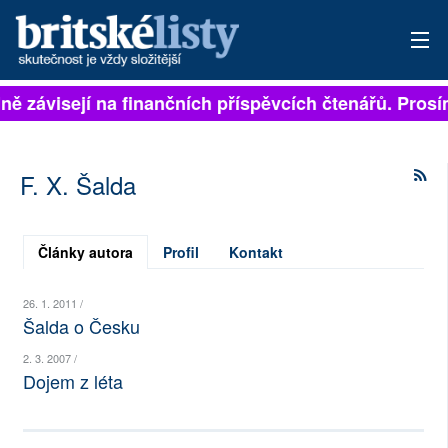
plně závisejí na finančních příspěvcích čtenářů. Prosí
PŘIHLÁSIT
AKTUÁLNÍ VYDÁNÍ
F. X. Šalda
ARCHIV
ROZHOVORY
Články autora
Profil
Kontakt
TÉMATA
26. 1. 2011 /
Šalda o Česku
NEJČTENĚJŠÍ ZA 7 DNÍ
2. 3. 2007 /
Dojem z léta
AUTOŘI
PŘÍSPĚVKY NA PROVOZ