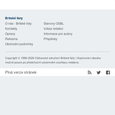
SOCIÁLNÍ SÍTĚ
RUBRIKY
Britské listy
O nás - Britské listy
Stanovy OSBL
Kontakty
Vzkaz redakci
PLNÁ VERZE STRÁNEK
Opravy
Informace pro autory
Reklama
Příspěvky
Obchodní podmínky
Copyright © 1996-2026
Občanské sdružení Britské listy
| Kopírování obsahu
možné pouze po předchozím písemném souhlasu redakce.
Plná verze stránek