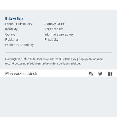
SOCIÁLNÍ SÍTĚ
RUBRIKY
Britské listy
O nás - Britské listy
Stanovy OSBL
Kontakty
Vzkaz redakci
PLNÁ VERZE STRÁNEK
Opravy
Informace pro autory
Reklama
Příspěvky
Obchodní podmínky
Copyright © 1996-2026
Občanské sdružení Britské listy
| Kopírování obsahu
možné pouze po předchozím písemném souhlasu redakce.
Plná verze stránek