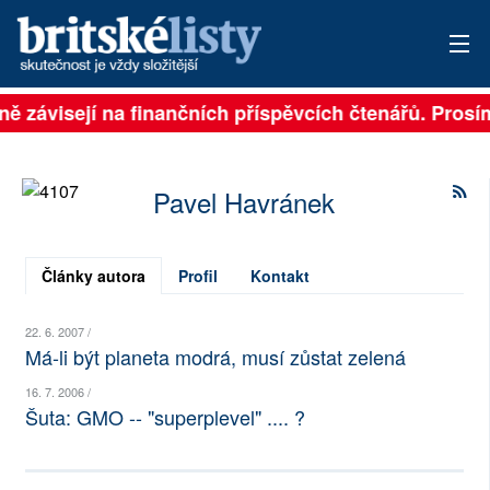
lně závisejí na finančních příspěvcích čtenářů. Prosí
PŘIHLÁSIT
AKTUÁLNÍ VYDÁNÍ
Pavel Havránek
ARCHIV
ROZHOVORY
Články autora
Profil
Kontakt
TÉMATA
22. 6. 2007 /
Má-li být planeta modrá, musí zůstat zelená
NEJČTENĚJŠÍ ZA 7 DNÍ
16. 7. 2006 /
Šuta: GMO -- "superplevel" .... ?
AUTOŘI
PŘÍSPĚVKY NA PROVOZ