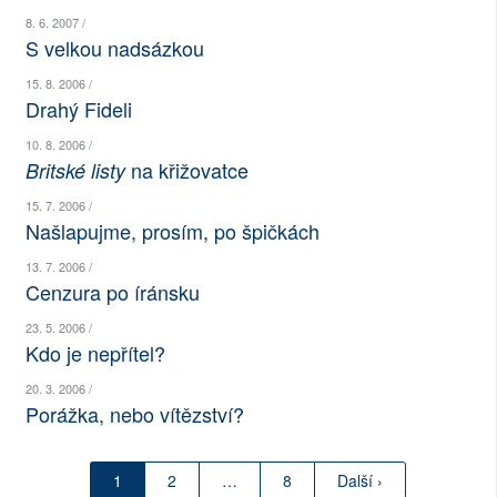
8. 6. 2007 /
SOCIÁLNÍ SÍTĚ
S velkou nadsázkou
RUBRIKY
15. 8. 2006 /
Drahý Fideli
PLNÁ VERZE STRÁNEK
10. 8. 2006 /
na křižovatce
Britské listy
15. 7. 2006 /
Našlapujme, prosím, po špičkách
13. 7. 2006 /
Cenzura po íránsku
23. 5. 2006 /
Kdo je nepřítel?
20. 3. 2006 /
Porážka, nebo vítězství?
1
2
…
8
Další ›