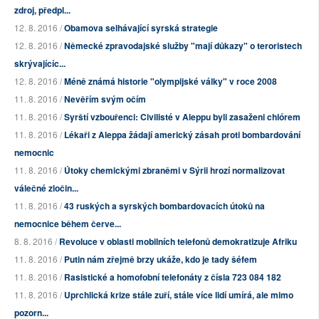
zdroj, předpl...
12. 8. 2016 /
Obamova selhávající syrská strategie
12. 8. 2016 /
Německé zpravodajské služby "mají důkazy" o teroristech
skrývajícíc...
12. 8. 2016 /
Méně známá historie "olympijské války" v roce 2008
11. 8. 2016 /
Nevěřím svým očím
11. 8. 2016 /
Syrští vzbouřenci: Civilisté v Aleppu byli zasaženi chlórem
11. 8. 2016 /
Lékaři z Aleppa žádají americký zásah proti bombardování
nemocnic
11. 8. 2016 /
Útoky chemickými zbraněmi v Sýrii hrozí normalizovat
válečné zločin...
11. 8. 2016 /
43 ruských a syrských bombardovacích útoků na
nemocnice během červe...
8. 8. 2016 /
Revoluce v oblasti mobilních telefonů demokratizuje Afriku
11. 8. 2016 /
Putin nám zřejmě brzy ukáže, kdo je tady šéfem
11. 8. 2016 /
Rasistické a homofobní telefonáty z čísla 723 084 182
11. 8. 2016 /
Uprchlická krize stále zuří, stále více lidí umírá, ale mimo
pozorn...