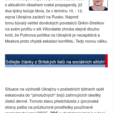
s aktuálním obsahem ruské propagandy, již
SOCIÁLNÍ SÍTĚ
dva týdny koluje fáma, že v termínu 10. - 12.
srpna Ukrajina zaútočí na Rusko. Naproti
RUBRIKY
tomu bývalý velitel doněckých povstalců Girkin-Strelkov
na svém profilu v síti
VKontakte
zhruba stejně dlouho
PLNÁ VERZE STRÁNEK
tvrdí, že Putinova politika na Ukrajině je neúspěšná a
Moskva proto chystá eskalaci konfliktu. Tedy novou válku.
Situace na východě Ukrajiny v posledních týdnech opět
eskalovala do "plnotučných" bojů zahrnujících desítky
útoků denně. Tomuto stavu předcházela z (pro)ruské
strany palba na průzkumné prostředky používané