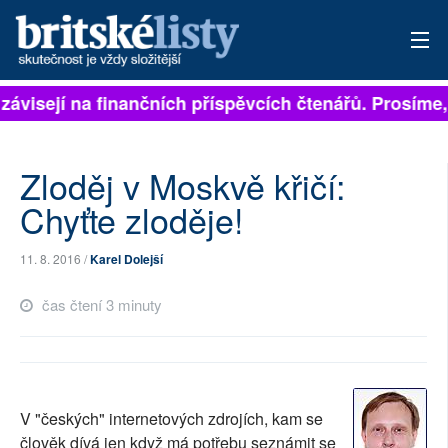
 závisejí na finančních příspěvcích čtenářů. Prosíme, 
PŘIHLÁSIT
AKTUÁLNÍ VYDÁNÍ
Zloděj v Moskvě křičí:
ARCHIV
Chyťte zloděje!
ROZHOVORY
11. 8. 2016 /
Karel Dolejší
TÉMATA
čas čtení 3 minuty
NEJČTENĚJŠÍ ZA 7 DNÍ
AUTOŘI
V "českých" internetových zdrojích, kam se
PŘÍSPĚVKY NA PROVOZ
člověk dívá jen když má potřebu seznámit se