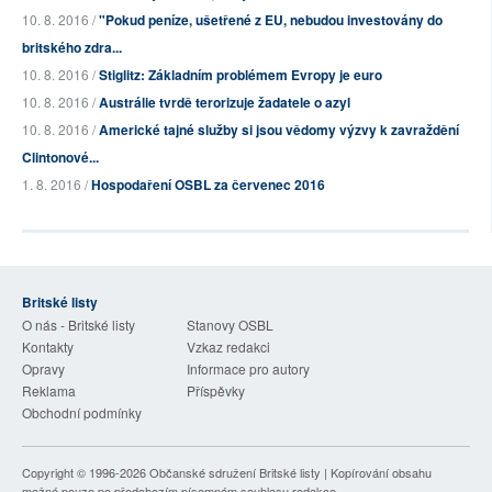
10. 8. 2016 /
"Pokud peníze, ušetřené z EU, nebudou investovány do
britského zdra...
10. 8. 2016 /
Stiglitz: Základním problémem Evropy je euro
10. 8. 2016 /
Austrálie tvrdě terorizuje žadatele o azyl
10. 8. 2016 /
Americké tajné služby si jsou vědomy výzvy k zavraždění
Clintonové...
1. 8. 2016 /
Hospodaření OSBL za červenec 2016
Britské listy
O nás - Britské listy
Stanovy OSBL
Kontakty
Vzkaz redakci
Opravy
Informace pro autory
Reklama
Příspěvky
Obchodní podmínky
Copyright © 1996-2026
Občanské sdružení Britské listy
| Kopírování obsahu
možné pouze po předchozím písemném souhlasu redakce.