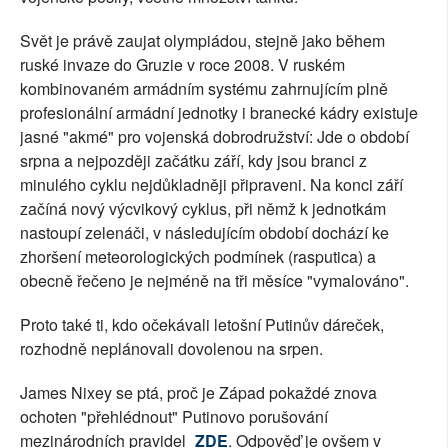
Svět je právě zaujat olympiádou, stejně jako během
ruské invaze do Gruzie v roce 2008. V ruském
kombinovaném armádním systému zahrnujícím plně
profesionální armádní jednotky i branecké kádry existuje
jasné "akmé" pro vojenská dobrodružství: Jde o období
srpna a nejpozději začátku září, kdy jsou branci z
minulého cyklu nejdůkladněji připraveni. Na konci září
začíná nový výcvikový cyklus, při němž k jednotkám
nastoupí zelenáči, v následujícím období dochází ke
zhoršení meteorologických podmínek (rasputica) a
obecně řečeno je nejméně na tři měsíce "vymalováno".
Proto také ti, kdo očekávali letošní Putinův dáreček,
rozhodně neplánovali dovolenou na srpen.
James Nixey se ptá, proč je Západ pokaždé znova
ochoten "přehlédnout" Putinovo porušování
mezinárodních pravidel
ZDE
. Odpověď je ovšem v