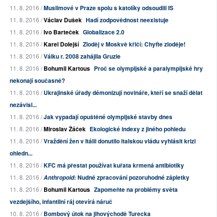
11. 8. 2016 /
Muslimové v Praze spolu s katolíky odsoudili IS
11. 8. 2016 /
Václav Dušek
Hadí zodpovědnost neexistuje
11. 8. 2016 /
Ivo Barteček
Globalizace 2.0
11. 8. 2016 /
Karel Dolejší
Zloděj v Moskvě křičí: Chyťte zloděje!
11. 8. 2016 /
Válku r. 2008 zahájila Gruzie
11. 8. 2016 /
Bohumil Kartous
Proč se olympijské a paralympijské hry
nekonají současně?
11. 8. 2016 /
Ukrajinské úřady démonizují novináře, kteří se snaží dělat
nezávisl...
11. 8. 2016 /
Jak vypadají opuštěné olympijské stavby dnes
11. 8. 2016 /
Miroslav Žáček
Ekologické indexy z jiného pohledu
11. 8. 2016 /
Vraždění žen v Itálii donutilo italskou vládu vyhlásit krizi
ohledn...
11. 8. 2016 /
KFC má přestat používat kuřata krmená antibiotiky
11. 8. 2016 /
: Nudné zpracování pozoruhodné zápletky
Anthropoid
11. 8. 2016 /
Bohumil Kartous
Zapomeňte na problémy světa
vezdejšího, infantilní ráj otevírá náruč
10. 8. 2016 /
Bombový útok na jihovýchodě Turecka