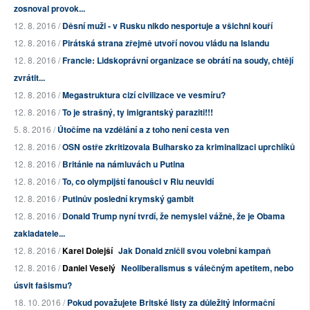
zosnoval provok...
12. 8. 2016 /
Děsní muži - v Rusku nikdo nesportuje a všichni kouří
12. 8. 2016 /
Pirátská strana zřejmě utvoří novou vládu na Islandu
12. 8. 2016 /
Francie: Lidskoprávní organizace se obrátí na soudy, chtějí
zvrátit...
12. 8. 2016 /
Megastruktura cizí civilizace ve vesmíru?
12. 8. 2016 /
To je strašný, ty imigrantský paraziti!!!
5. 8. 2016 /
Útočíme na vzdělání a z toho není cesta ven
12. 8. 2016 /
OSN ostře zkritizovala Bulharsko za kriminalizaci uprchlíků
12. 8. 2016 /
Británie na námluvách u Putina
12. 8. 2016 /
To, co olympijští fanoušci v Riu neuvidí
12. 8. 2016 /
Putinův poslední krymský gambit
12. 8. 2016 /
Donald Trump nyní tvrdí, že nemyslel vážně, že je Obama
zakladatele...
12. 8. 2016 /
Karel Dolejší
Jak Donald zničil svou volební kampaň
12. 8. 2016 /
Daniel Veselý
Neoliberalismus s válečným apetitem, nebo
úsvit fašismu?
18. 10. 2016 /
Pokud považujete Britské listy za důležitý informační