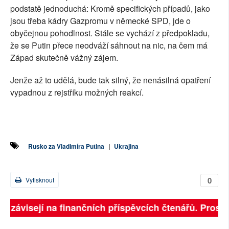
podstatě jednoduchá: Kromě specifických případů, jako
jsou třeba kádry Gazpromu v německé SPD, jde o
obyčejnou pohodlnost. Stále se vychází z předpokladu,
že se Putin přece neodváží sáhnout na nic, na čem má
Západ skutečně vážný zájem.
Jenže až to udělá, bude tak silný, že nenásilná opatření
vypadnou z rejstříku možných reakcí.
Rusko za Vladimíra Putina
|
Ukrajina
0
Vytisknout
ně závisejí na finančních příspěvcích čtenářů. Prosíme