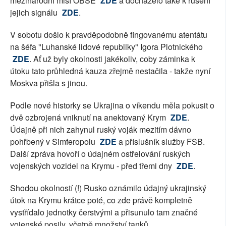
mezinárodní misí OBSE
ZDE
a docházelo také k rušení
jejich signálu
ZDE
.
V sobotu došlo k pravděpodobně fingovanému atentátu
na šéfa "Luhanské lidové republiky" Igora Plotnického
ZDE
. Ať už byly okolnosti jakékoliv, coby záminka k
útoku tato průhledná kauza zřejmě nestačila - takže nyní
Moskva přišla s jinou.
Podle nové historky se Ukrajina o víkendu měla pokusit o
dvě ozbrojená vniknutí na anektovaný Krym
ZDE
.
Údajně při nich zahynul ruský voják mezitím dávno
pohřbený v Simferopolu
ZDE
a příslušník služby FSB.
Další zpráva hovoří o údajném ostřelování ruských
vojenských vozidel na Krymu - před třemi dny
ZDE
.
Shodou okolností (!) Rusko oznámilo údajný ukrajinský
útok na Krymu krátce poté, co zde právě kompletně
vystřídalo jednotky čerstvými a přisunulo tam značné
vojenské posily, včetně množství tanků.