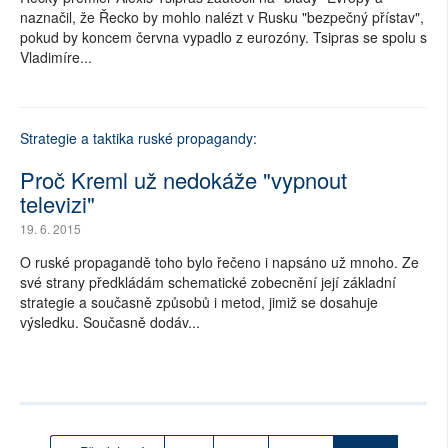
naznačil, že Řecko by mohlo nalézt v Rusku "bezpečný přístav",
pokud by koncem června vypadlo z eurozóny. Tsipras se spolu s
Vladimíre...
Strategie a taktika ruské propagandy:
Proč Kreml už nedokáže "vypnout
televizi"
19. 6. 2015
O ruské propagandě toho bylo řečeno i napsáno už mnoho. Ze
své strany předkládám schematické zobecnění její základní
strategie a současně způsobů i metod, jimiž se dosahuje
výsledku. Současně dodáv...