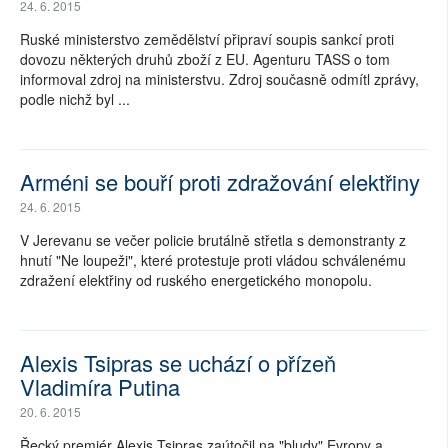
24. 6. 2015
Ruské ministerstvo zemědělství připraví soupis sankcí proti
dovozu některých druhů zboží z EU. Agenturu TASS o tom
informoval zdroj na ministerstvu. Zdroj současně odmítl zprávy,
podle nichž byl ...
Arméni se bouří proti zdražování elektřiny
24. 6. 2015
V Jerevanu se večer policie brutálně střetla s demonstranty z
hnutí "Ne loupeži", které protestuje proti vládou schválenému
zdražení elektřiny od ruského energetického monopolu.
Alexis Tsipras se uchází o přízeň
Vladimíra Putina
20. 6. 2015
Řecký premiér Alexis Tsipras zaútočil na "bludy" Evropy a