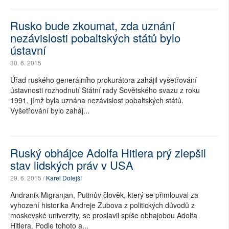
SOCIÁLNÍ SÍTĚ
Rusko bude zkoumat, zda uznání
nezávislosti pobaltských států bylo
RUBRIKY
ústavní
PLNÁ VERZE STRÁNEK
30. 6. 2015
Úřad ruského generálního prokurátora zahájil vyšetřování
ústavnosti rozhodnutí Státní rady Sovětského svazu z roku
1991, jímž byla uznána nezávislost pobaltských států.
Vyšetřování bylo zaháj...
Ruský obhájce Adolfa Hitlera prý zlepšil
stav lidských práv v USA
29. 6. 2015 /
Karel Dolejší
Andranik Migranjan, Putinův člověk, který se přimlouval za
vyhození historika Andreje Zubova z politických důvodů z
moskevské univerzity, se proslavil spíše obhajobou Adolfa
Hitlera. Podle tohoto a...