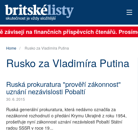
ně závisejí na finančních příspěvcích čtenářů. Prosíme
PŘIHLÁSIT
AKTUÁLNÍ VYDÁNÍ
Home
Rusko za Vladimíra Putina
Rusko za Vladimíra Putina
ARCHIV
ROZHOVORY
Ruská prokuratura "prověří zákonnost"
TÉMATA
uznání nezávislosti Pobaltí
30. 6. 2015
NEJČTENĚJŠÍ ZA 7 DNÍ
Ruská generální prokuratura, která nedávno označila za
nezákonné rozhodnutí o předání Krymu Ukrajině z roku 1954,
AUTOŘI
prošetřuje nyní zákonnost uznání nezávislosti Pobaltí Státní
radou SSSR v roce 19...
PŘÍSPĚVKY NA PROVOZ