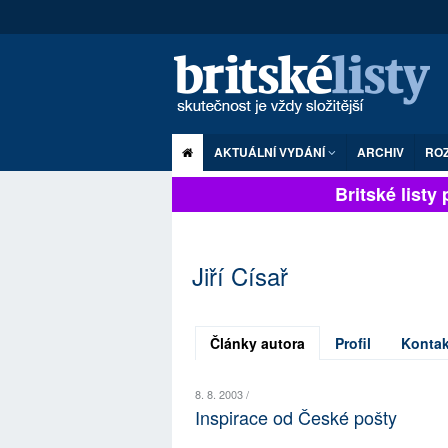
AKTUÁLNÍ VYDÁNÍ
ARCHIV
RO
Britské listy p
Jiří Císař
Články autora
Profil
Kontak
8. 8. 2003 /
Inspirace od České pošty