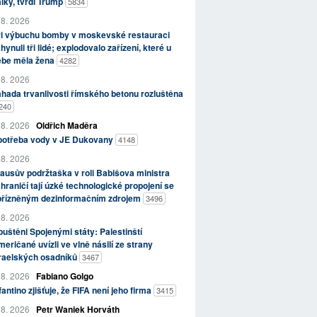
lky, tvrdí Trump
5834
 8. 2026
ři výbuchu bomby v moskevské restauraci
hynuli tři lidé; explodovalo zařízení, které u
ebe měla žena
4282
 8. 2026
hada trvanlivosti římského betonu rozluštěna
240
 8. 2026
Oldřich Maděra
potřeba vody v JE Dukovany
4148
 8. 2026
ausův podržtaška v roli Babišova ministra
hraničí tají úzké technologické propojení se
přízněným dezinformačním zdrojem
3496
 8. 2026
uštěni Spojenými státy: Palestinští
eričané uvízli ve vlně násilí ze strany
zraelských osadníků
3467
 8. 2026
Fabiano Golgo
fantino zjišťuje, že FIFA není jeho firma
3415
 8. 2026
Petr Waniek Horváth