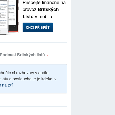
Přispějte finančně na
provoz
Britských
v mobilu.
Listů
CHCI PŘISPĚT
Podcast Britských listů
áhněte si rozhovory v audio
mátu a poslouchejte je kdekoliv.
k na to?