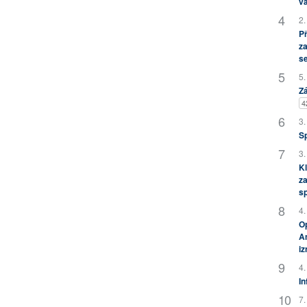
vá
2.
P
za
s
5.
Zá
4
3.
S
3.
Kl
za
s
4.
Op
Am
i
4.
In
7.