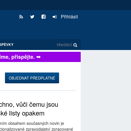
Přihlásit
SPĚVKY
me, přispějte. ➥
OBJEDNAT PŘEDPLATNÉ
hno, vůči čemu jsou
ské listy opakem
ním obsahem současných novin je
ionalizované zpravodajství zpracované