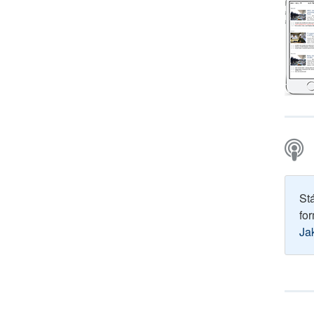
St
for
Ja