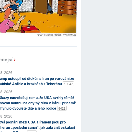
enější
 8. 2026
ump ustoupil od útoků na Írán po varování ze
aúdské Arábie a hrozbách z Teheránu
10047
 8. 2026
kazy nasvědčují tomu, že USA svrhly téměř
novou bombu na obytný dům v Íránu, přičemž
hynulo dvouleté dítě a jeho rodiče
8422
 8. 2026
vá jednání mezi USA a Íránem jsou pro
herán „poslední šancí“, jak zabránit eskalaci