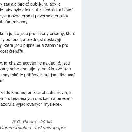
by zaujalo široké publikum, aby je
lo, aby bylo efektivní z hlediska nákladů
bylo možno prodat pozornost publika
telům reklamy.
kem je, že jsou přehlíženy příběhy, které
ly pohoršit, a přednost dostávají
y, které jsou přijatelné a zábavné pro
počet čtenářů.
y, jejichž zpracování je nákladné, jsou
vány nebo opomíjeny, nevšímavě jsou
zeny také ty příběhy, které jsou finančně
ní.
 vede k homogenizaci obsahu novin, k
vání o bezpečných otázkách a omezení
názorů a vyjadřovaných myšlenek.
R.G. Picard, (2004)
“Commercialism and newspaper