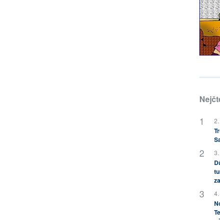
Nejčt
2.
Tr
S
3.
Dů
tu
za
4.
No
Te