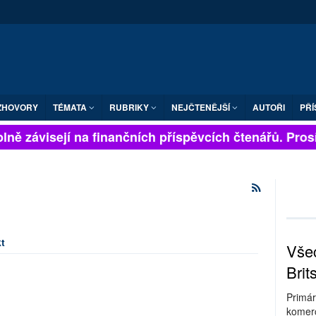
ZHOVORY
TÉMATA
RUBRIKY
NEJČTENĚJŠÍ
AUTOŘI
PŘÍ
lně závisejí na finančních příspěvcích čtenářů. Prosí
t
Všec
Brit
Primár
komerc