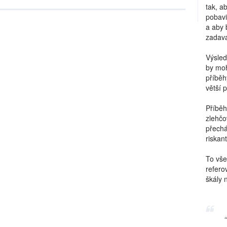
tak, a
pobavi
a aby 
zadava
Výsled
by moh
příběh
větší 
Příběh
zlehčo
přechá
riskant
To vše
refero
škály 