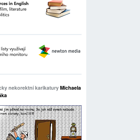
icky nekorektní karikatury
Michaela
áka