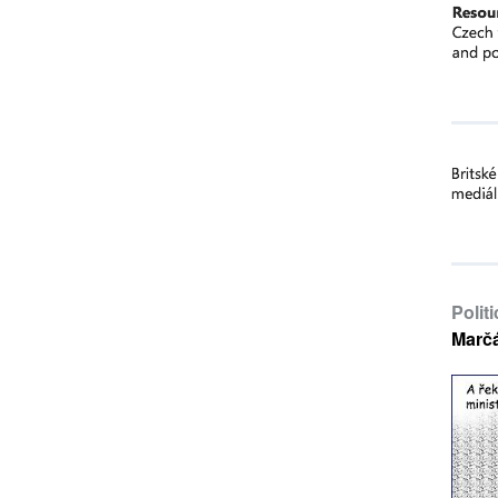
Polit
Marč