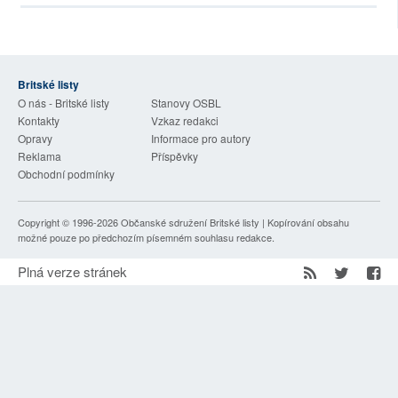
SOCIÁLNÍ SÍTĚ
RUBRIKY
Britské listy
PLNÁ VERZE STRÁNEK
O nás - Britské listy
Stanovy OSBL
Kontakty
Vzkaz redakci
Opravy
Informace pro autory
Reklama
Příspěvky
Obchodní podmínky
Copyright © 1996-2026
Občanské sdružení Britské listy
| Kopírování obsahu
možné pouze po předchozím písemném souhlasu redakce.
Plná verze stránek