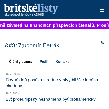
plně závisejí na finančních příspěvcích čtenářů. Prosí
PŘIHLÁSIT
AKTUÁLNÍ VYDÁNÍ
&#317;ubomír Petrák
ARCHIV
ROZHOVORY
Články autora
Profil
Kontakt
TÉMATA
16. 7. 2003 /
Rovná daň posúva stredné vrstvy bližšie k pásmu
NEJČTENĚJŠÍ ZA 7 DNÍ
chudoby
AUTOŘI
28. 3. 2003 /
Byť proeurópsky neznamená byť protiamerický
PŘÍSPĚVKY NA PROVOZ