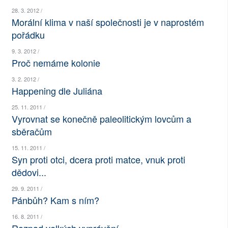
28. 3. 2012 /
SOCIÁLNÍ SÍTĚ
Morální klima v naší společnosti je v naprostém
pořádku
RUBRIKY
9. 3. 2012 /
PLNÁ VERZE STRÁNEK
Proč nemáme kolonie
3. 2. 2012 /
Happening dle Juliána
25. 11. 2011 /
Vyrovnat se konečně paleolitickým lovcům a
sběračům
15. 11. 2011 /
Syn proti otci, dcera proti matce, vnuk proti
dědovi...
29. 9. 2011 /
Pánbůh? Kam s ním?
16. 8. 2011 /