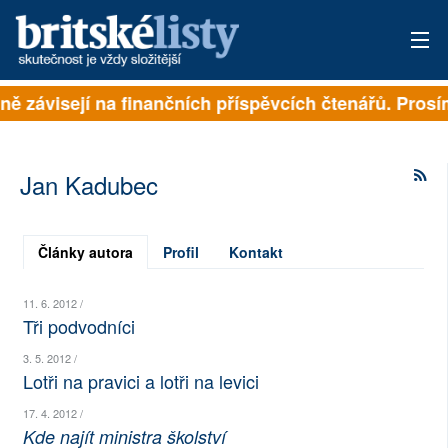
plně závisejí na finančních příspěvcích čtenářů. Prosí
PŘIHLÁSIT
AKTUÁLNÍ VYDÁNÍ
Jan Kadubec
ARCHIV
ROZHOVORY
Články autora
Profil
Kontakt
TÉMATA
11. 6. 2012 /
Tři podvodníci
NEJČTENĚJŠÍ ZA 7 DNÍ
3. 5. 2012 /
Lotři na pravici a lotři na levici
AUTOŘI
17. 4. 2012 /
PŘÍSPĚVKY NA PROVOZ
Kde najít ministra školství