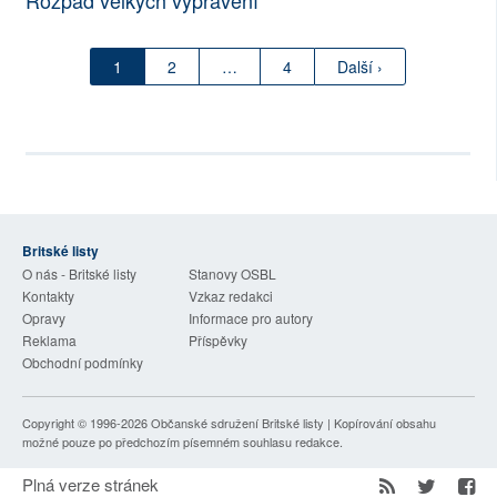
Rozpad velkých vyprávění
1
2
…
4
Další ›
Britské listy
O nás - Britské listy
Stanovy OSBL
Kontakty
Vzkaz redakci
Opravy
Informace pro autory
Reklama
Příspěvky
Obchodní podmínky
Copyright © 1996-2026
Občanské sdružení Britské listy
| Kopírování obsahu
možné pouze po předchozím písemném souhlasu redakce.
Plná verze stránek