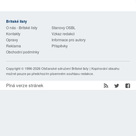
SOCIÁLNÍ SÍTĚ
RUBRIKY
Britské listy
O nás - Britské listy
Stanovy OSBL
Kontakty
Vzkaz redakci
PLNÁ VERZE STRÁNEK
Opravy
Informace pro autory
Reklama
Příspěvky
Obchodní podmínky
Copyright © 1996-2026
Občanské sdružení Britské listy
| Kopírování obsahu
možné pouze po předchozím písemném souhlasu redakce.
Plná verze stránek