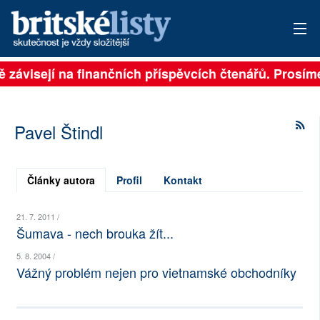
ně závisejí na finančních příspěvcích čtenářů. Prosíme
PŘIHLÁSIT
AKTUÁLNÍ VYDÁNÍ
Pavel Štindl
ARCHIV
ROZHOVORY
Články autora
Profil
Kontakt
TÉMATA
21. 7. 2011 /
Šumava - nech brouka žít...
NEJČTENĚJŠÍ ZA 7 DNÍ
5. 8. 2004 /
Vážný problém nejen pro vietnamské obchodníky
AUTOŘI
PŘÍSPĚVKY NA PROVOZ