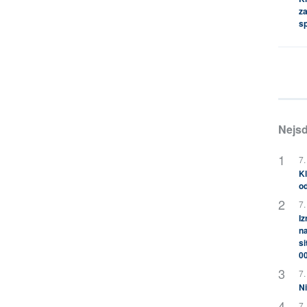
za
s
Nejsd
7.
Kl
od
7.
Iz
na
si
0
7.
Ni
7.