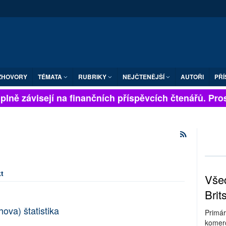
ZHOVORY
TÉMATA
RUBRIKY
NEJČTENĚJŠÍ
AUTOŘI
PŘÍ
lně závisejí na finančních příspěvcích čtenářů. Prosí
t
Všec
Brit
ova) štatistika
Primár
komerc