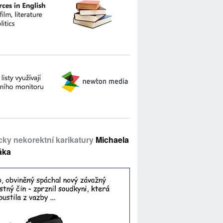
icky nekorektní karikatury
Michaela
áka