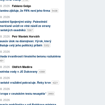
 8. 2026
Fabiano Golgo
fantino zjišťuje, že FIFA není jeho firma
5438
 8. 2026
uštěni Spojenými státy: Palestinští
eričané uvízli ve vlně násilí ze strany
zraelských osadníků
5367
 8. 2026
Petr Waniek Horváth
ausův útok na důstojnost. Výrok, který
haluje celý jeho politický příběh
5352
 8. 2026
hada trvanlivosti římského betonu rozluštěna
491
 8. 2026
Oldřich Maděra
potřeba vody v JE Dukovany
4368
 8. 2026
raelské vraždění pokračuje. Řeky krve
4221
 8. 2026
Evropa v ceutském testu neuspěla“
3993
 8. 2026
ausův podržtaška v roli Babišova ministra