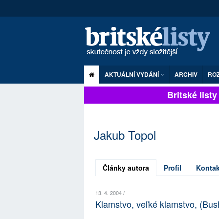
AKTUÁLNÍ VYDÁNÍ
ARCHIV
RO
Britské listy p
Jakub Topol
Články autora
Profil
Kontak
13. 4. 2004 /
Klamstvo, veľké klamstvo, (Bush