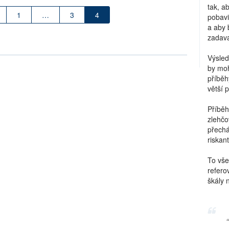
tak, a
1
…
3
4
pobavi
a aby 
zadava
Výsled
by moh
příběh
větší 
Příběh
zlehčo
přechá
riskant
To vše
refero
škály 