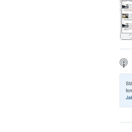
St
for
Ja