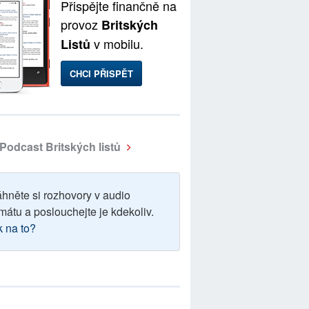
Přispějte finančně na
provoz
Britských
v mobilu.
Listů
CHCI PŘISPĚT
Podcast Britských listů
áhněte si rozhovory v audio
mátu a poslouchejte je kdekoliv.
k na to?