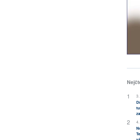
Nejčt
3.
Dů
tu
za
4.
No
Te
vá