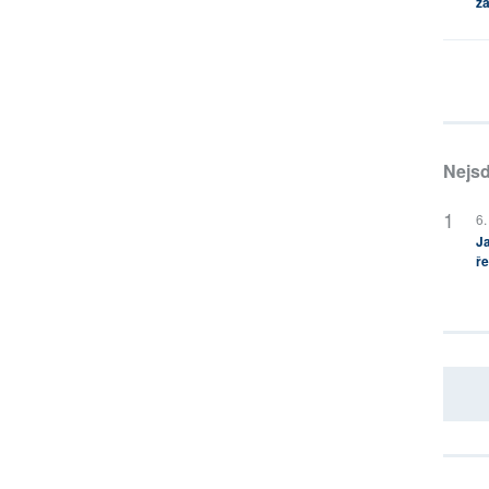
za
Nejsd
6.
Ja
ře