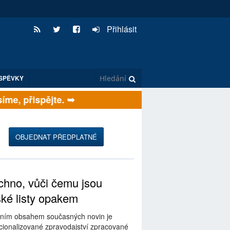
Přihlásit
SPĚVKY
me, přispějte. ➥
OBJEDNAT PŘEDPLATNÉ
hno, vůči čemu jsou
ské listy opakem
ním obsahem současných novin je
ionalizované zpravodajství zpracované