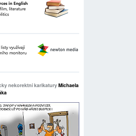
icky nekorektní karikatury
Michaela
áka