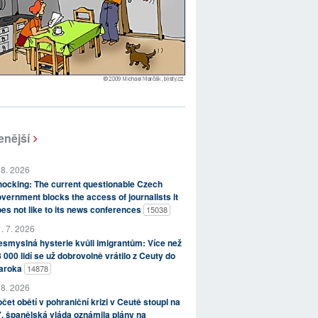
enější
 8. 2026
ocking: The current questionable Czech
vernment blocks the access of journalists it
es not like to its news conferences
15038
. 7. 2026
smyslná hysterie kvůli imigrantům: Více než
 000 lidí se už dobrovolně vrátilo z Ceuty do
aroka
14878
 8. 2026
čet obětí v pohraniční krizi v Ceutě stoupl na
, španělská vláda oznámila plány na