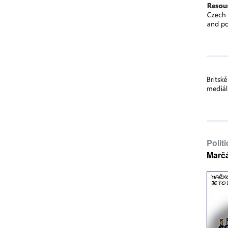
Polit
Marč