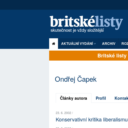
AKTUÁLNÍ VYDÁNÍ
ARCHIV
RO
Britské listy 
Ondřej Čapek
Články autora
Profil
Kontak
23. 6. 2002 /
Konservativní kritika liberalismu