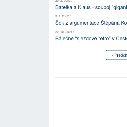
25. 2. 2002 /
Batelka a Klaus - souboj "gigan
3. 1. 2002 /
Šok z argumentace Štěpána Ko
22. 10. 2001 /
Báječné "sjezdové retro" v Česk
‹ Předch