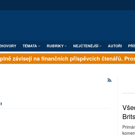
ZHOVORY
TÉMATA
RUBRIKY
NEJČTENĚJŠÍ
AUTOŘI
PŘÍ
plně závisejí na finančních příspěvcích čtenářů. Prosí
t
Všec
Brit
Primár
komerc