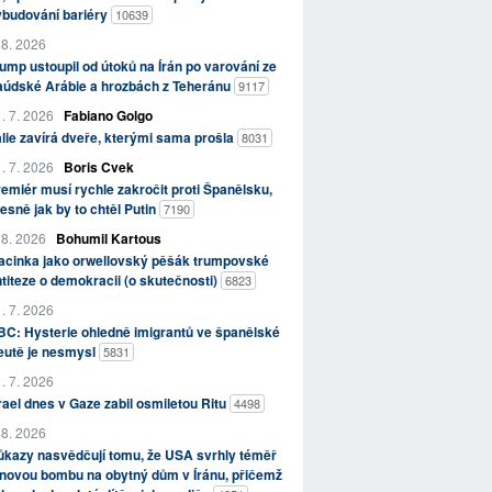
ybudování bariéry
10639
 8. 2026
ump ustoupil od útoků na Írán po varování ze
aúdské Arábie a hrozbách z Teheránu
9117
. 7. 2026
Fabiano Golgo
álie zavírá dveře, kterými sama prošla
8031
. 7. 2026
Boris Cvek
emiér musí rychle zakročit proti Španělsku,
esně jak by to chtěl Putin
7190
 8. 2026
Bohumil Kartous
acinka jako orwellovský pěšák trumpovské
titeze o demokracii (o skutečnosti)
6823
. 7. 2026
C: Hysterie ohledně imigrantů ve španělské
eutě je nesmysl
5831
. 7. 2026
rael dnes v Gaze zabil osmiletou Ritu
4498
 8. 2026
kazy nasvědčují tomu, že USA svrhly téměř
novou bombu na obytný dům v Íránu, přičemž