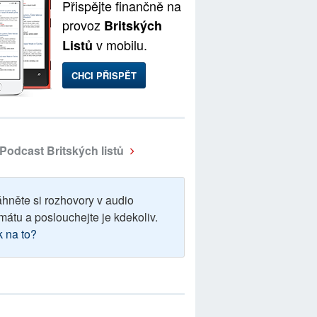
Přispějte finančně na
provoz
Britských
v mobilu.
Listů
CHCI PŘISPĚT
Podcast Britských listů
áhněte si rozhovory v audio
mátu a poslouchejte je kdekoliv.
k na to?