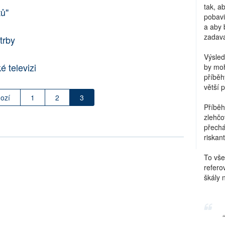
tak, a
tů"
pobavi
a aby 
zadava
trby
Výsled
é televizi
by moh
příběh
větší 
ozí
1
2
3
Příběh
zlehčo
přechá
riskant
To vše
refero
škály 