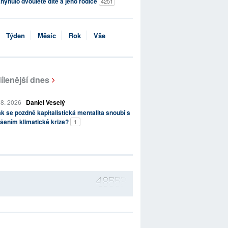
hynulo dvouleté dítě a jeho rodiče
4251
Týden
Měsíc
Rok
Vše
ílenější dnes
 8. 2026
Daniel Veselý
k se pozdně kapitalistická mentalita snoubí s
šením klimatické krize?
1
48553