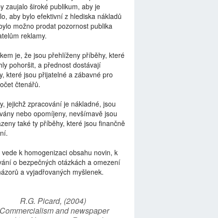
by zaujalo široké publikum, aby je
lo, aby bylo efektivní z hlediska nákladů
bylo možno prodat pozornost publika
telům reklamy.
kem je, že jsou přehlíženy příběhy, které
ly pohoršit, a přednost dostávají
y, které jsou přijatelné a zábavné pro
počet čtenářů.
y, jejichž zpracování je nákladné, jsou
vány nebo opomíjeny, nevšímavě jsou
zeny také ty příběhy, které jsou finančně
ní.
 vede k homogenizaci obsahu novin, k
vání o bezpečných otázkách a omezení
názorů a vyjadřovaných myšlenek.
R.G. Picard, (2004)
“Commercialism and newspaper