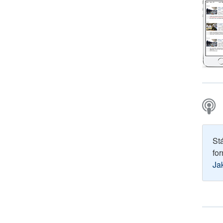
St
for
Ja