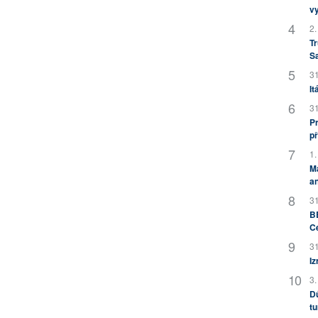
v
2.
Tr
S
31
It
31
Pr
př
1.
M
an
31
BB
C
31
Iz
3.
Dů
tu