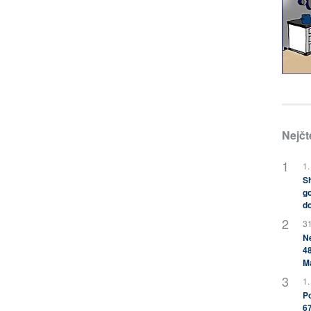
Nejčt
1.
Sh
go
do
31
Ne
48
M
1.
Po
67