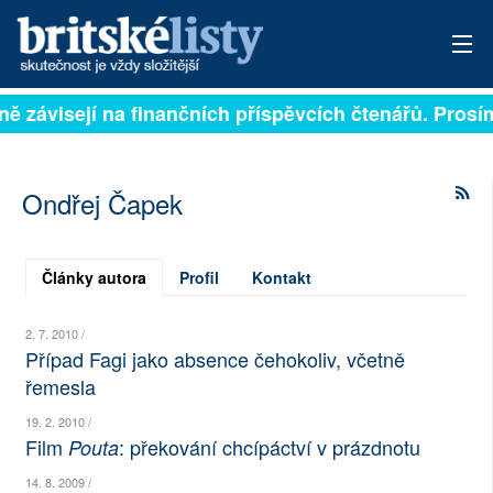
lně závisejí na finančních příspěvcích čtenářů. Prosím
PŘIHLÁSIT
AKTUÁLNÍ VYDÁNÍ
Ondřej Čapek
ARCHIV
ROZHOVORY
Články autora
Profil
Kontakt
TÉMATA
2. 7. 2010 /
Případ Fagi jako absence čehokoliv, včetně
NEJČTENĚJŠÍ ZA 7 DNÍ
řemesla
AUTOŘI
19. 2. 2010 /
Film
: překování chcípáctví v prázdnotu
Pouta
PŘÍSPĚVKY NA PROVOZ
14. 8. 2009 /