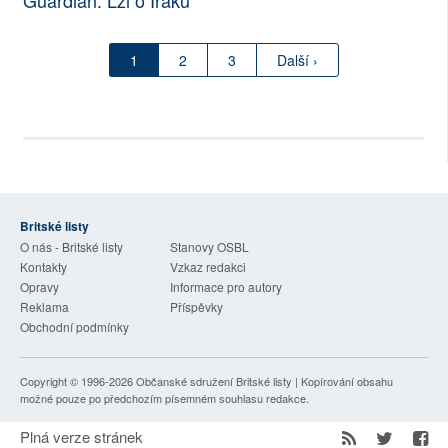
Guardian: Lži o Iráku
1
2
3
Další ›
Britské listy
O nás - Britské listy
Stanovy OSBL
Kontakty
Vzkaz redakci
Opravy
Informace pro autory
Reklama
Příspěvky
Obchodní podmínky
Copyright © 1996-2026
Občanské sdružení Britské listy
| Kopírování obsahu
možné pouze po předchozím písemném souhlasu redakce.
Plná verze stránek