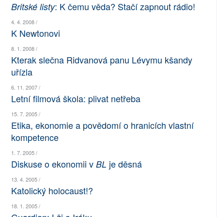
: K čemu věda? Stačí zapnout rádio!
Britské listy
SOCIÁLNÍ SÍTĚ
4. 4. 2008 /
K Newtonovi
RUBRIKY
8. 1. 2008 /
PLNÁ VERZE STRÁNEK
Kterak slečna Ridvanová panu Lévymu kšandy
uřízla
6. 11. 2007 /
Letní filmová škola: plivat netřeba
15. 7. 2005 /
Etika, ekonomie a povědomí o hranicích vlastní
kompetence
1. 7. 2005 /
Diskuse o ekonomii v
je děsná
BL
13. 4. 2005 /
Katolický holocaust!?
18. 1. 2005 /