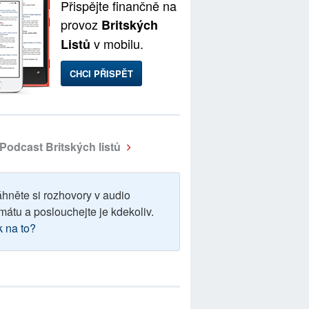
Přispějte finančně na
provoz
Britských
v mobilu.
Listů
CHCI PŘISPĚT
Podcast Britských listů
áhněte si rozhovory v audio
mátu a poslouchejte je kdekoliv.
k na to?