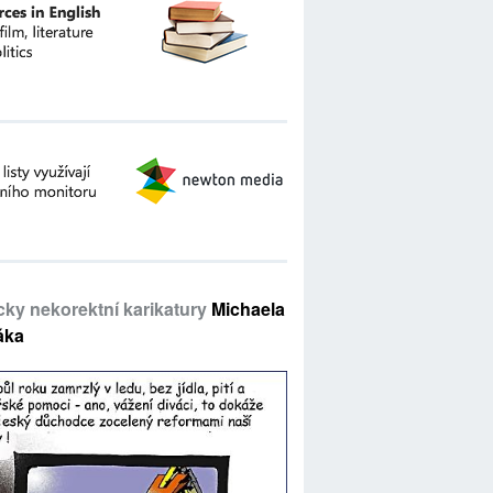
icky nekorektní karikatury
Michaela
áka