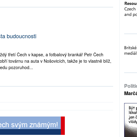
ta budoucnosti
dý třetí Čech v kapse, a fotbalový brankář Petr Čech
bří továrnu na auta v Nošovicích, takže je to vlastně blíž,
ledu pozoruhod...
Polit
Marč