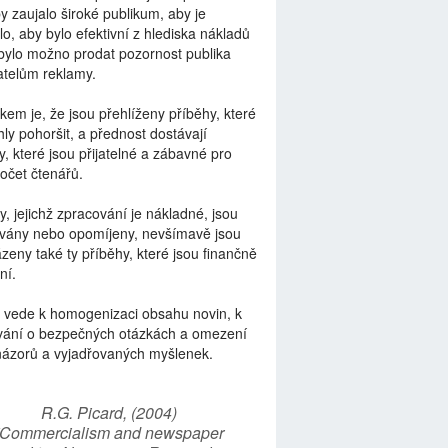
by zaujalo široké publikum, aby je
lo, aby bylo efektivní z hlediska nákladů
bylo možno prodat pozornost publika
telům reklamy.
kem je, že jsou přehlíženy příběhy, které
ly pohoršit, a přednost dostávají
y, které jsou přijatelné a zábavné pro
počet čtenářů.
y, jejichž zpracování je nákladné, jsou
vány nebo opomíjeny, nevšímavě jsou
zeny také ty příběhy, které jsou finančně
ní.
 vede k homogenizaci obsahu novin, k
vání o bezpečných otázkách a omezení
názorů a vyjadřovaných myšlenek.
R.G. Picard, (2004)
“Commercialism and newspaper