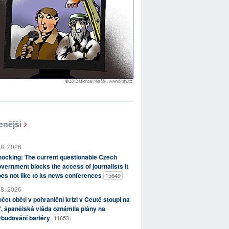
enější
 8. 2026
ocking: The current questionable Czech
vernment blocks the access of journalists it
es not like to its news conferences
15649
 8. 2026
čet obětí v pohraniční krizi v Ceutě stoupl na
, španělská vláda oznámila plány na
ybudování bariéry
11653