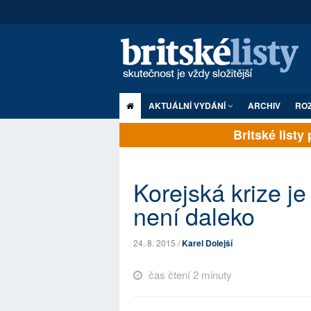
AKTUÁLNÍ VYDÁNÍ
ARCHIV
RO
Britské listy p
Korejská krize je
není daleko
24. 8. 2015 /
Karel Dolejší
čas čtení 2 minuty