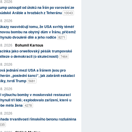
 8. 2026
ump ustoupil od útoků na Írán po varování ze
aúdské Arábie a hrozbách z Teheránu
10043
 8. 2026
kazy nasvědčují tomu, že USA svrhly téměř
novou bombu na obytný dům v Íránu, přičemž
hynulo dvouleté dítě a jeho rodiče
8271
 8. 2026
Bohumil Kartous
acinka jako orwellovský pěšák trumpovské
titeze o demokracii (o skutečnosti)
7464
 8. 2026
vá jednání mezi USA a Íránem jsou pro
herán „poslední šancí“, jak zabránit eskalaci
lky, tvrdí Trump
5681
 8. 2026
ři výbuchu bomby v moskevské restauraci
hynuli tři lidé; explodovalo zařízení, které u
ebe měla žena
4278
 8. 2026
hada trvanlivosti římského betonu rozluštěna
235