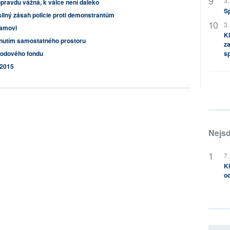
3.
opravdu vážná, k válce není daleko
S
ilný zásah policie proti demonstrantům
3.
bamovi
Kl
tnutím samostatného prostoru
za
hodového fondu
s
 2015
Nejsd
7.
Kl
od