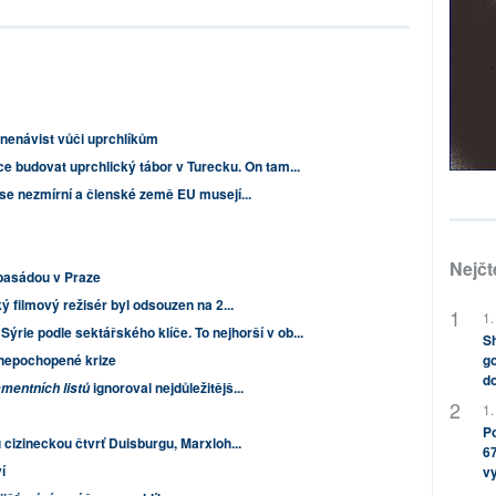
nenávist vůči uprchlíkům
ce budovat uprchlický tábor v Turecku. On tam...
se nezmírní a členské země EU musejí...
Nejčt
basádou v Praze
ý filmový režisér byl odsouzen na 2...
1.
 Sýrie podle sektářského klíče. To nejhorší v ob...
Sh
 nepochopené krize
go
do
ignoroval nejdůležitějš...
mentních listů
1.
Po
cizineckou čtvrť Duisburgu, Marxloh...
67
í
v