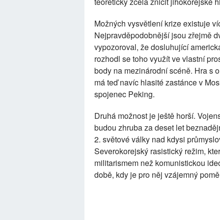
teoreticky zcela zničit jihokorejské
Možných vysvětlení krize existuje víc
Nejpravděpodobnější jsou zřejmě dv
vypozoroval, že dosluhující americk
rozhodl se toho využít ve vlastní pro
body na mezinárodní scéně. Hra s o
má teď navíc hlasité zastánce v Mos
spojenec Peking.
Druhá možnost je ještě horší. Vojen
budou zhruba za deset let beznaděj
2. světové války nad kdysi průmys
Severokorejský rasistický režim, kt
militarismem než komunistickou ideo
době, kdy je pro něj vzájemný poměr 