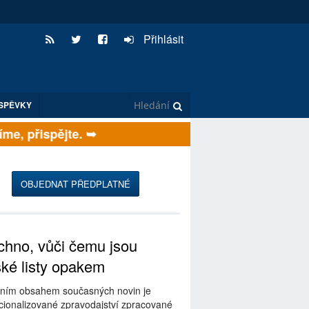
Přihlásit
SPĚVKY
e, přispějte. ➥
OBJEDNAT PŘEDPLATNÉ
hno, vůči čemu jsou
ské listy opakem
ním obsahem současných novin je
ionalizované zpravodajství zpracované