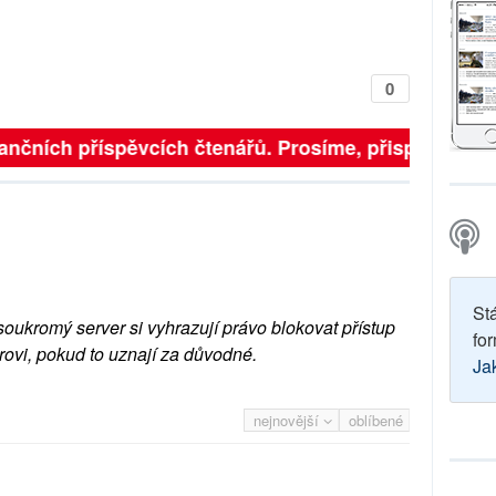
0
finančních příspěvcích čtenářů. Prosíme, přispějte. ➥
St
soukromý server si vyhrazují právo blokovat přístup
for
rovi, pokud to uznají za důvodné.
Ja
nejnovější
oblíbené