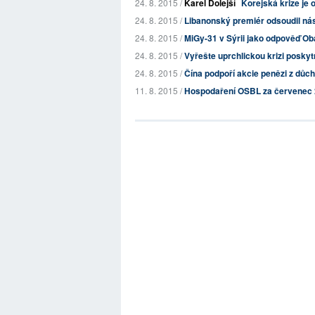
24. 8. 2015 /
Karel Dolejší
Korejská krize je 
24. 8. 2015 /
Libanonský premiér odsoudil nás
24. 8. 2015 /
MiGy-31 v Sýrii jako odpověď O
24. 8. 2015 /
Vyřešte uprchlickou krizi posky
24. 8. 2015 /
Čína podpoří akcie penězi z důc
11. 8. 2015 /
Hospodaření OSBL za červenec