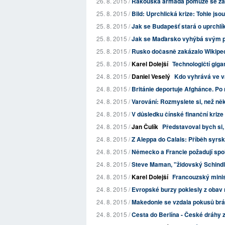
26. 8. 2015 /
Rakouská armáda pomůže se zaj
25. 8. 2015 /
Bild: Uprchlická krize: Tohle jsou
25. 8. 2015 /
Jak se Budapešť stará o uprchlí
25. 8. 2015 /
Jak se Maďarsko vyhýbá svým p
25. 8. 2015 /
Rusko dočasně zakázalo Wikipedi
25. 8. 2015 /
Karel Dolejší
Technologičtí giga
24. 8. 2015 /
Daniel Veselý
Kdo vyhrává ve v
24. 8. 2015 /
Británie deportuje Afghánce. Po n
24. 8. 2015 /
Varování: Rozmyslete si, než ně
24. 8. 2015 /
V důsledku čínské finanční krize
24. 8. 2015 /
Jan Čulík
Představoval bych si,
24. 8. 2015 /
Z Aleppa do Calais: Příběh syrs
24. 8. 2015 /
Německo a Francie požadují spole
24. 8. 2015 /
Steve Maman, "židovský Schindle
24. 8. 2015 /
Karel Dolejší
Francouzský minis
24. 8. 2015 /
Evropské burzy poklesly z obav 
24. 8. 2015 /
Makedonie se vzdala pokusů brá
24. 8. 2015 /
Cesta do Berlína - České dráhy