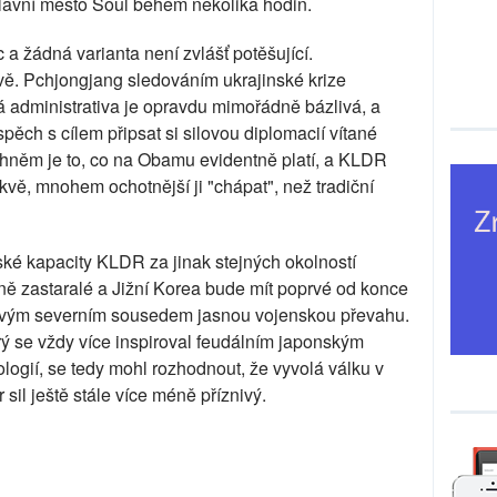
 hlavní město Soul během několika hodin.
 a žádná varianta není zvlášť potěšující.
ě. Pchjongjang sledováním ukrajinské krize
á administrativa je opravdu mimořádně bázlivá, a
spěch s cílem připsat si silovou diplomacií vítané
hněm je to, co na Obamu evidentně platí, a KLDR
kvě, mnohem ochotnější ji "chápat", než tradiční
ské kapacity KLDR za jinak stejných okolností
ně zastaralé a Jižní Korea bude mít poprvé od konce
lovým severním sousedem jasnou vojenskou převahu.
erý se vždy více inspiroval feudálním japonským
logií, se tedy mohl rozhodnout, že vyvolá válku v
sil ještě stále více méně příznivý.