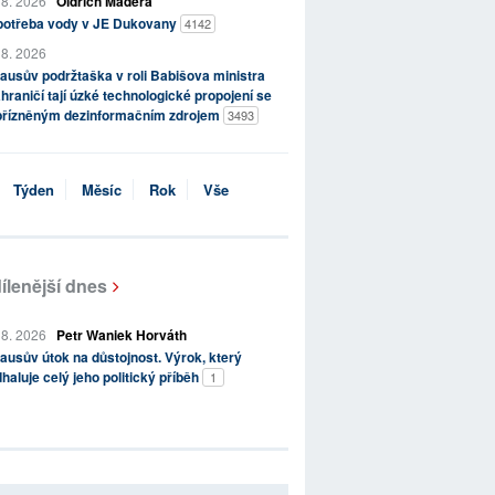
 8. 2026
Oldřich Maděra
potřeba vody v JE Dukovany
4142
 8. 2026
ausův podržtaška v roli Babišova ministra
hraničí tají úzké technologické propojení se
přízněným dezinformačním zdrojem
3493
Týden
Měsíc
Rok
Vše
ílenější dnes
 8. 2026
Petr Waniek Horváth
ausův útok na důstojnost. Výrok, který
haluje celý jeho politický příběh
1