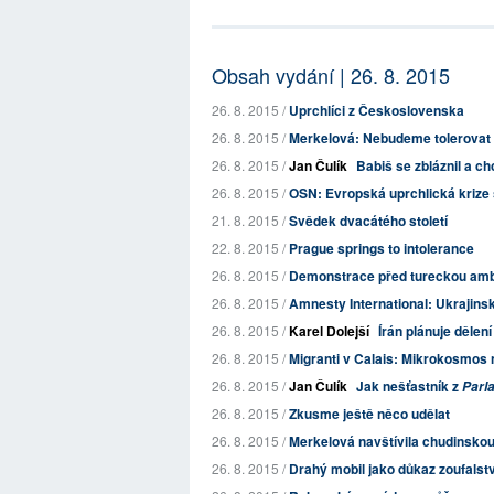
Obsah vydání | 26. 8. 2015
26. 8. 2015 /
Uprchlíci z Československa
26. 8. 2015 /
Merkelová: Nebudeme tolerovat 
26. 8. 2015 /
Jan Čulík
Babiš se zbláznil a ch
26. 8. 2015 /
OSN: Evropská uprchlická krize 
21. 8. 2015 /
Svědek dvacátého století
22. 8. 2015 /
Prague springs to intolerance
26. 8. 2015 /
Demonstrace před tureckou am
26. 8. 2015 /
Amnesty International: Ukrajinsk
26. 8. 2015 /
Karel Dolejší
Írán plánuje dělení
26. 8. 2015 /
Migranti v Calais: Mikrokosmos
26. 8. 2015 /
Jan Čulík
Jak nešťastník z
Parla
26. 8. 2015 /
Zkusme ještě něco udělat
26. 8. 2015 /
Merkelová navštívila chudinskou 
26. 8. 2015 /
Drahý mobil jako důkaz zoufalstv