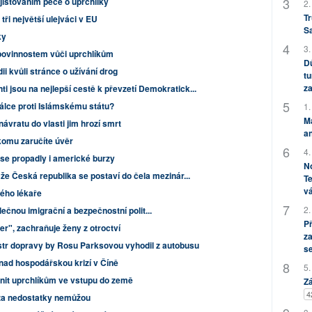
išťováním péče o uprchlíky
2.
Tr
 tři největší ulejváci v EU
S
ky
3.
ovinnostem vůči uprchlíkům
Dů
i kvůli stránce o užívání drog
tu
za
nti jsou na nejlepší cestě k převzetí Demokratick...
álce proti Islámskému státu?
1.
M
ávratu do vlasti jim hrozí smrt
an
komu zaručíte úvěr
4.
 se propadly i americké burzy
No
 že Česká republika se postaví do čela mezinár...
Te
vá
kého lékaře
2.
čnou imigrační a bezpečnostní polit...
P
r", zachraňuje ženy z otroctví
za
tr dopravy by Rosu Parksovou vyhodil z autobusu
s
nad hospodářskou krizí v Číně
5.
nit uprchlíkům ve vstupu do země
Zá
4
 za nedostatky nemůžou