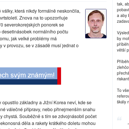
tak, a
pobavi
é války, která nikdy formálně neskončila,
a aby 
rtstoletí. Znova na to upozorňuje
zadava
 70 severokorejských ponorek se
o desetinásobek normálního počtu
Výsled
 tomu, jak velké problémy má
by moh
příběh
y v provozu, se v zásadě musí jednat o
větší 
Příběh
zlehčo
přechá
riskant
To vše
refero
škály 
opustilo základny a Jižní Korea neví, kde se
ečné válečné přípravy, nebo přinejmenším snahu
y chystá. Souběžně s tím se zdvojnásobil počet
alekonosná děla a rakety krátkého doletu mohou