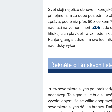
Svět stojí nejblíže obnovení korejsk
přinejmenším za dobu posledního čtv
zpráva, podle níž přes 50 z celkem
nachází na volném moři
ZDE
. Jde 
hlídkujících plavidel - a vzhledem k
Pchjongjang s udržením své technik
nadlidský výkon.
70 % severokorejských ponorek tedy 
nacházejí. To signalizuje buď skut
vyvolat dojem, že se válka doopravd
severokorejských děl na hranici. D