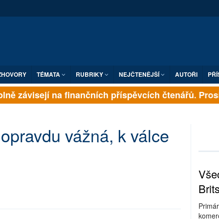
ZHOVORY
TÉMATA
RUBRIKY
NEJČTENĚJŠÍ
AUTOŘI
PŘÍ
lně závisejí na finančních příspěvcích čtenářů. Prosím
 opravdu vážná, k válce
Všec
Brit
Primár
komerc