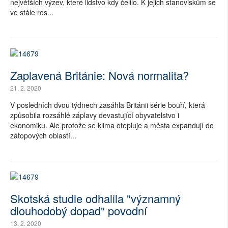
největších výzev, které lidstvo kdy čelilo. K jejich stanoviskům se
ve stále ros...
SOCIÁLNÍ SÍTĚ
RUBRIKY
PLNÁ VERZE STRÁNEK
Zaplavená Británie: Nová normalita?
21. 2. 2020
V posledních dvou týdnech zasáhla Británii série bouří, která
způsobila rozsáhlé záplavy devastující obyvatelstvo i
ekonomiku. Ale protože se klima otepluje a města expandují do
zátopových oblastí...
Skotská studie odhalila "významný
dlouhodobý dopad" povodní
13. 2. 2020