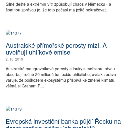
Silné deště a extrémní vítr způsobují chaos v Německu - a
špatnou zprávou je, že toto počasí má ještě pokračovat.
Australské přímořské porosty mizí. A
uvolňují uhlíkové emise
2. 10. 2019
Australské mangrovníkové porosty a louky s mořskou trávou
absorbují ročně 20 milionů tun oxidu uhličitého, avšak zpráva
varuje, že poškození ekosystémů přispívá ke změně klimatu,
všímá si Graham R...
Evropská investiční banka půjčí Řecku na
deset protipovodňových projektů