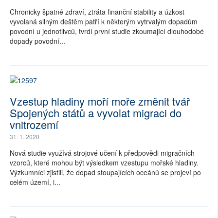
Chronicky špatné zdraví, ztráta finanční stability a úzkost
vyvolaná silným deštěm patří k některým vytrvalým dopadům
povodní u jednotlivců, tvrdí první studie zkoumající dlouhodobé
dopady povodní...
Vzestup hladiny moří moře změnit tvář
Spojených států a vyvolat migraci do
vnitrozemí
31. 1. 2020
Nová studie využívá strojové učení k předpovědi migračních
vzorců, které mohou být výsledkem vzestupu mořské hladiny.
Výzkumníci zjistili, že dopad stoupajících oceánů se projeví po
celém území, i...