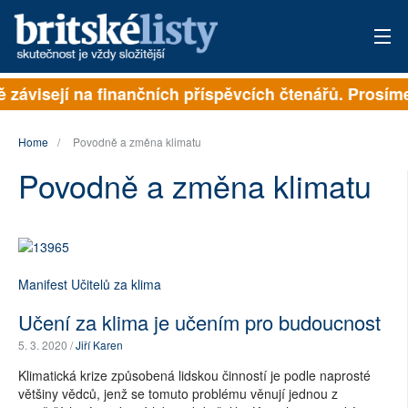
ě závisejí na finančních příspěvcích čtenářů. Prosíme
PŘIHLÁSIT
AKTUÁLNÍ VYDÁNÍ
Home
Povodně a změna klimatu
Povodně a změna klimatu
ARCHIV
ROZHOVORY
TÉMATA
Manifest Učitelů za klima
NEJČTENĚJŠÍ ZA 7 DNÍ
Učení za klima je učením pro budoucnost
AUTOŘI
5. 3. 2020 /
Jiří Karen
Klimatická krize způsobená lidskou činností je podle naprosté
PŘÍSPĚVKY NA PROVOZ
většiny vědců, jenž se tomuto problému věnují jednou z