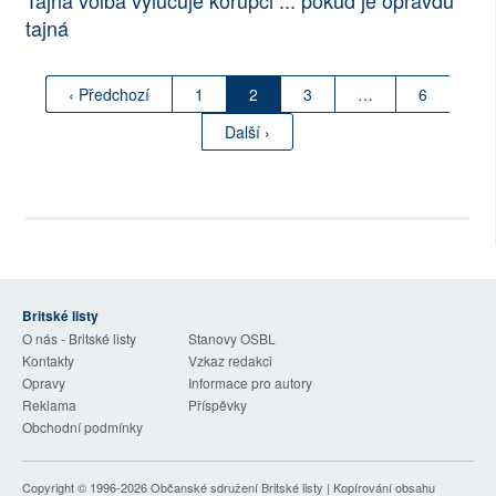
Tajná volba vylučuje korupci ... pokud je opravdu
tajná
‹ Předchozí
1
2
3
…
6
Další ›
Britské listy
O nás - Britské listy
Stanovy OSBL
Kontakty
Vzkaz redakci
Opravy
Informace pro autory
Reklama
Příspěvky
Obchodní podmínky
Copyright © 1996-2026
Občanské sdružení Britské listy
| Kopírování obsahu