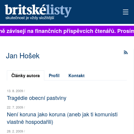
lně závisejí na finančních příspěvcích čtenářů. Prosím
PŘIHLÁSIT
AKTUÁLNÍ VYDÁNÍ
Jan Hošek
ARCHIV
ROZHOVORY
Články autora
Profil
Kontakt
TÉMATA
13. 8. 2009 /
Tragédie obecní pastviny
NEJČTENĚJŠÍ ZA 7 DNÍ
22. 7. 2009 /
Není koruna jako koruna (aneb jak ti komunisti
AUTOŘI
vlastně hospodařili)
PŘÍSPĚVKY NA PROVOZ
28. 2. 2009 /