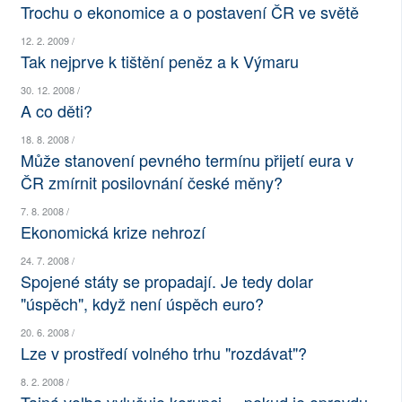
Trochu o ekonomice a o postavení ČR ve světě
SOCIÁLNÍ SÍTĚ
12. 2. 2009 /
Tak nejprve k tištění peněz a k Výmaru
RUBRIKY
30. 12. 2008 /
PLNÁ VERZE STRÁNEK
A co děti?
18. 8. 2008 /
Může stanovení pevného termínu přijetí eura v
ČR zmírnit posilovnání české měny?
7. 8. 2008 /
Ekonomická krize nehrozí
24. 7. 2008 /
Spojené státy se propadají. Je tedy dolar
"úspěch", když není úspěch euro?
20. 6. 2008 /
Lze v prostředí volného trhu "rozdávat"?
8. 2. 2008 /