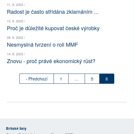
11. 9. 2003 /
SOCIÁLNÍ SÍTĚ
Radost je často střídána zklamáním ...
RUBRIKY
10. 9. 2003 /
Proč je důležité kupovat české výrobky
PLNÁ VERZE STRÁNEK
28. 8. 2003 /
Nesmyslná tvrzení o roli MMF
14. 8. 2003 /
Znovu - proč právě ekonomický růst?
‹ Předchozí
1
…
5
6
Britské listy