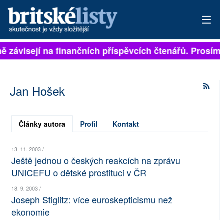
lně závisejí na finančních příspěvcích čtenářů. Prosím
PŘIHLÁSIT
AKTUÁLNÍ VYDÁNÍ
Jan Hošek
ARCHIV
ROZHOVORY
Články autora
Profil
Kontakt
TÉMATA
13. 11. 2003 /
Ještě jednou o českých reakcích na zprávu
NEJČTENĚJŠÍ ZA 7 DNÍ
UNICEFU o dětské prostituci v ČR
AUTOŘI
18. 9. 2003 /
Joseph Stiglitz: více euroskepticismu než
PŘÍSPĚVKY NA PROVOZ
ekonomie