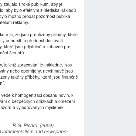
by zaujalo široké publikum, aby je
lo, aby bylo efektivní z hlediska nákladů
bylo možno prodat pozornost publika
telům reklamy.
kem je, že jsou přehlíženy příběhy, které
ly pohoršit, a přednost dostávají
y, které jsou přijatelné a zábavné pro
počet čtenářů.
y, jejichž zpracování je nákladné, jsou
vány nebo opomíjeny, nevšímavě jsou
zeny také ty příběhy, které jsou finančně
ní.
 vede k homogenizaci obsahu novin, k
vání o bezpečných otázkách a omezení
názorů a vyjadřovaných myšlenek.
R.G. Picard, (2004)
“Commercialism and newspaper