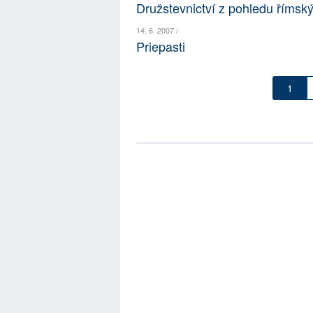
Družstevnictví z pohledu římsk
14. 6. 2007 /
Priepasti
1