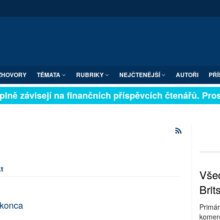
ZHOVORY
TÉMATA
RUBRIKY
NEJČTENĚJŠÍ
AUTOŘI
PŘÍ
lně závisejí na finančních příspěvcích čtenářů. Prosí
t
Všec
Brit
 konca
Primár
komerc