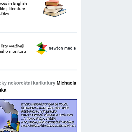
icky nekorektní karikatury
Michaela
áka