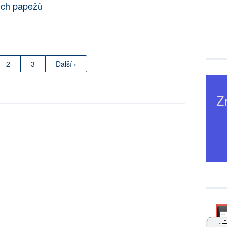
ých papežů
2
3
Další ›