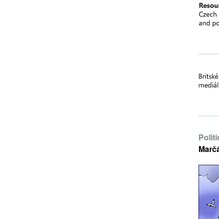
Polit
Marč