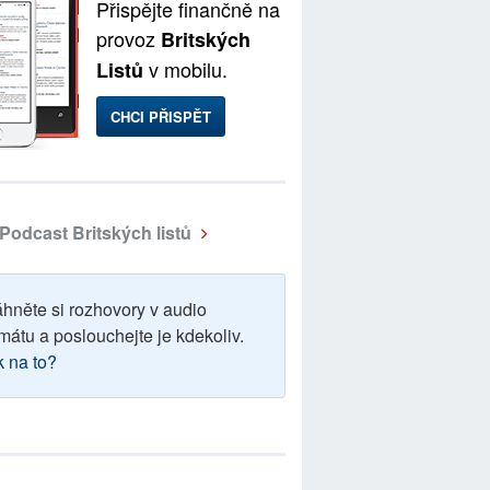
Přispějte finančně na
provoz
Britských
v mobilu.
Listů
CHCI PŘISPĚT
Podcast Britských listů
áhněte si rozhovory v audio
mátu a poslouchejte je kdekoliv.
k na to?