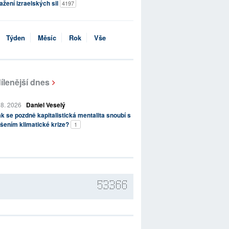
ažení izraelských sil
4197
Týden
Měsíc
Rok
Vše
ílenější dnes
 8. 2026
Daniel Veselý
k se pozdně kapitalistická mentalita snoubí s
šením klimatické krize?
1
53366