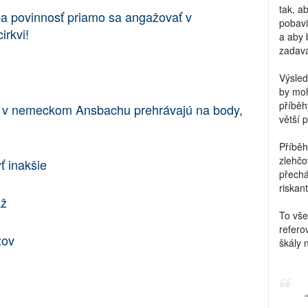
tak, a
a povinnosť priamo sa angažovať v
pobavi
irkvi!
a aby 
zadava
Výsled
by moh
příběh
e v nemeckom Ansbachu prehrávajú na body,
větší 
Příběh
zlehčo
ť inakšie
přechá
riskant
áž
To vše
refero
žov
škály 