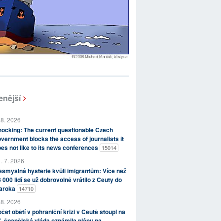
enější
 8. 2026
ocking: The current questionable Czech
vernment blocks the access of journalists it
es not like to its news conferences
15014
. 7. 2026
smyslná hysterie kvůli imigrantům: Více než
 000 lidí se už dobrovolně vrátilo z Ceuty do
aroka
14710
 8. 2026
čet obětí v pohraniční krizi v Ceutě stoupl na
, španělská vláda oznámila plány na