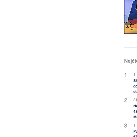
Nejčt
1.
Sh
go
do
31
Ne
48
M
1.
Po
67