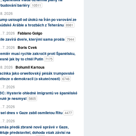
ybudování bariéry
10511
 8. 2026
ump ustoupil od útoků na Írán po varování ze
aúdské Arábie a hrozbách z Teheránu
8981
. 7. 2026
Fabiano Golgo
álie zavírá dveře, kterými sama prošla
7944
. 7. 2026
Boris Cvek
emiér musí rychle zakročit proti Španělsku,
esně jak by to chtěl Putin
7175
 8. 2026
Bohumil Kartous
acinka jako orwellovský pěšák trumpovské
titeze o demokracii (o skutečnosti)
6746
. 7. 2026
C: Hysterie ohledně imigrantů ve španělské
eutě je nesmysl
5805
. 7. 2026
rael dnes v Gaze zabil osmiletou Ritu
4477
. 7. 2026
amás předá zbraně nové správě v Gaze,
ěluje představitel, dohoda však závisí na