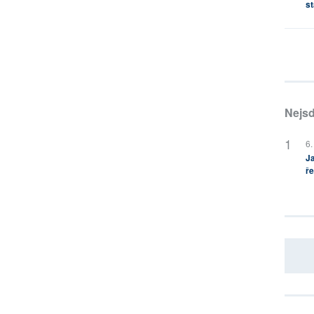
st
Nejsd
6.
Ja
ře