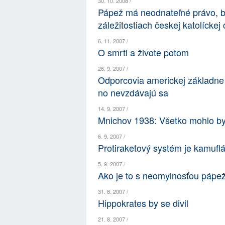
30. 10. 2008 /
Pápež má neodnateľné právo, b
záležitostiach českej katolíckej c
6. 11. 2007 /
O smrti a živote potom
26. 9. 2007 /
Odporcovia americkej základn
no nevzdávajú sa
14. 9. 2007 /
Mnichov 1938: Všetko mohlo by
6. 9. 2007 /
Protiraketový systém je kamufl
5. 9. 2007 /
Ako je to s neomylnosťou pápe
31. 8. 2007 /
Hippokrates by se divil
21. 8. 2007 /