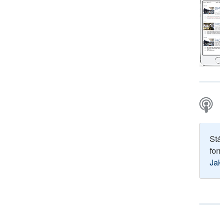
St
for
Ja