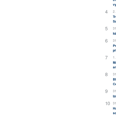
v
2.
Tr
S
31
It
31
Pr
př
1.
M
an
31
BB
C
31
Iz
31
H
sd