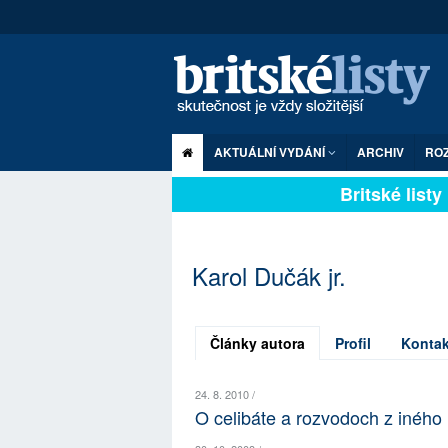
AKTUÁLNÍ VYDÁNÍ
ARCHIV
RO
Britské listy p
Karol Dučák jr.
Články autora
Profil
Kontak
24. 8. 2010 /
O celibáte a rozvodoch z iného