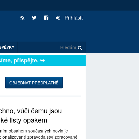
Přihlásit
SPĚVKY
me, přispějte. ➥
OBJEDNAT PŘEDPLATNÉ
hno, vůči čemu jsou
ské listy opakem
ním obsahem současných novin je
ionalizované zpravodajství zpracované