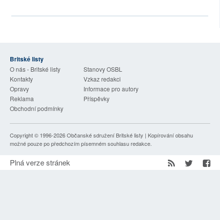
SOCIÁLNÍ SÍTĚ
RUBRIKY
PLNÁ VERZE STRÁNEK
Britské listy
O nás - Britské listy
Stanovy OSBL
Kontakty
Vzkaz redakci
Opravy
Informace pro autory
Reklama
Příspěvky
Obchodní podmínky
Copyright © 1996-2026
Občanské sdružení Britské listy
| Kopírování obsahu
možné pouze po předchozím písemném souhlasu redakce.
Plná verze stránek