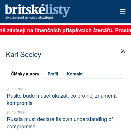
lně závisejí na finančních příspěvcích čtenářů. Prosí
PŘIHLÁSIT
AKTUÁLNÍ VYDÁNÍ
Karl Seeley
ARCHIV
ROZHOVORY
Články autora
Profil
Kontakt
TÉMATA
20. 10. 2022 /
Rusko bude muset ukázat, co pro něj znamená
NEJČTENĚJŠÍ ZA 7 DNÍ
kompromis
AUTOŘI
20. 10. 2022 /
Russia must declare its own understanding of
PŘÍSPĚVKY NA PROVOZ
compromise