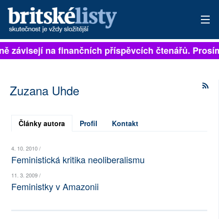
lně závisejí na finančních příspěvcích čtenářů. Prosí
PŘIHLÁSIT
AKTUÁLNÍ VYDÁNÍ
Zuzana Uhde
ARCHIV
ROZHOVORY
Články autora
Profil
Kontakt
TÉMATA
4. 10. 2010 /
Feministická kritika neoliberalismu
NEJČTENĚJŠÍ ZA 7 DNÍ
11. 3. 2009 /
Feministky v Amazonii
AUTOŘI
PŘÍSPĚVKY NA PROVOZ