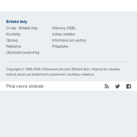
SOCIÁLNÍ SÍTĚ
RUBRIKY
Britské listy
O nás - Britské listy
Stanovy OSBL
Kontakty
Vzkaz redakci
PLNÁ VERZE STRÁNEK
Opravy
Informace pro autory
Reklama
Příspěvky
Obchodní podmínky
Copyright © 1996-2026
Občanské sdružení Britské listy
| Kopírování obsahu
možné pouze po předchozím písemném souhlasu redakce.
Plná verze stránek