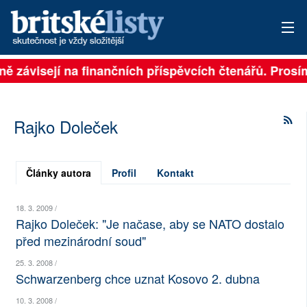
lně závisejí na finančních příspěvcích čtenářů. Prosí
PŘIHLÁSIT
AKTUÁLNÍ VYDÁNÍ
Rajko Doleček
ARCHIV
ROZHOVORY
Články autora
Profil
Kontakt
TÉMATA
18. 3. 2009 /
Rajko Doleček: "Je načase, aby se NATO dostalo
NEJČTENĚJŠÍ ZA 7 DNÍ
před mezinárodní soud"
AUTOŘI
25. 3. 2008 /
Schwarzenberg chce uznat Kosovo 2. dubna
PŘÍSPĚVKY NA PROVOZ
10. 3. 2008 /