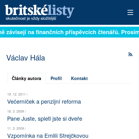
lně závisejí na finančních příspěvcích čtenářů. Prosím
PŘIHLÁSIT
AKTUÁLNÍ VYDÁNÍ
Václav Hála
ARCHIV
ROZHOVORY
Články autora
Profil
Kontakt
TÉMATA
19. 12. 2011 /
Večerníček a penzijní reforma
NEJČTENĚJŠÍ ZA 7 DNÍ
18. 3. 2009 /
Pane Juste, spletl jste si dveře
AUTOŘI
11. 3. 2009 /
PŘÍSPĚVKY NA PROVOZ
Vzpomínka na Emilii Strejčkovou