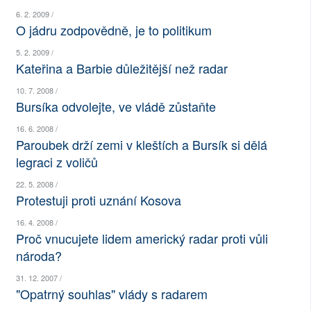
6. 2. 2009 /
SOCIÁLNÍ SÍTĚ
O jádru zodpovědně, je to politikum
RUBRIKY
5. 2. 2009 /
Kateřina a Barbie důležitější než radar
PLNÁ VERZE STRÁNEK
10. 7. 2008 /
Bursíka odvolejte, ve vládě zůstaňte
16. 6. 2008 /
Paroubek drží zemi v kleštích a Bursík si dělá
legraci z voličů
22. 5. 2008 /
Protestuji proti uznání Kosova
16. 4. 2008 /
Proč vnucujete lidem americký radar proti vůli
národa?
31. 12. 2007 /
"Opatrný souhlas" vlády s radarem