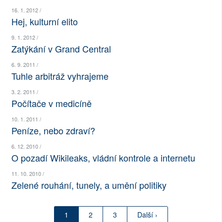
16. 1. 2012 /
SOCIÁLNÍ SÍTĚ
Hej, kulturní elito
RUBRIKY
9. 1. 2012 /
Zatýkání v Grand Central
PLNÁ VERZE STRÁNEK
6. 9. 2011 /
Tuhle arbitráž vyhrajeme
3. 2. 2011 /
Počítače v medicíně
10. 1. 2011 /
Peníze, nebo zdraví?
6. 12. 2010 /
O pozadí Wikileaks, vládní kontrole a internetu
11. 10. 2010 /
Zelené rouhání, tunely, a umění politiky
1
2
3
Další ›