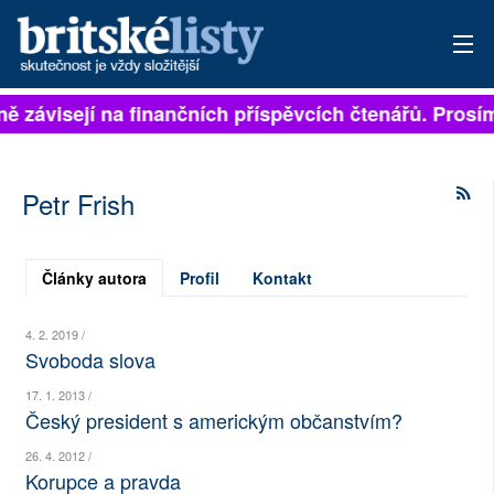
lně závisejí na finančních příspěvcích čtenářů. Prosím
PŘIHLÁSIT
AKTUÁLNÍ VYDÁNÍ
Petr Frish
ARCHIV
ROZHOVORY
Články autora
Profil
Kontakt
TÉMATA
4. 2. 2019 /
Svoboda slova
NEJČTENĚJŠÍ ZA 7 DNÍ
17. 1. 2013 /
Český president s americkým občanstvím?
AUTOŘI
26. 4. 2012 /
PŘÍSPĚVKY NA PROVOZ
Korupce a pravda