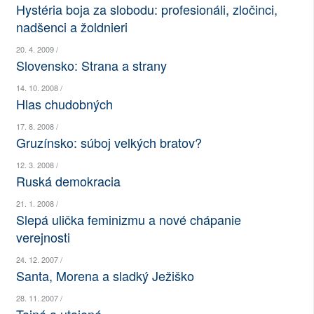
Hystéria boja za slobodu: profesionáli, zločinci,
SOCIÁLNÍ SÍTĚ
nadšenci a žoldnieri
RUBRIKY
20. 4. 2009 /
Slovensko: Strana a strany
PLNÁ VERZE STRÁNEK
14. 10. 2008 /
Hlas chudobných
17. 8. 2008 /
Gruzínsko: súboj velkých bratov?
12. 3. 2008 /
Ruská demokracia
21. 1. 2008 /
Slepá ulička feminizmu a nové chápanie
verejnosti
24. 12. 2007 /
Santa, Morena a sladký Ježiško
28. 11. 2007 /