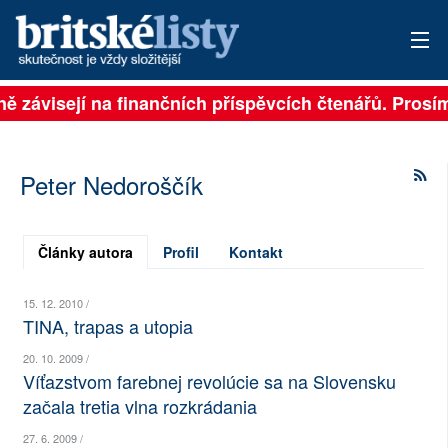
lně závisejí na finančních příspěvcích čtenářů. Prosím
PŘIHLÁSIT
AKTUÁLNÍ VYDÁNÍ
Peter Nedoroščík
ARCHIV
ROZHOVORY
Články autora
Profil
Kontakt
TÉMATA
15. 12. 2010 /
TINA, trapas a utopia
NEJČTENĚJŠÍ ZA 7 DNÍ
20. 10. 2009 /
Víťazstvom farebnej revolúcie sa na Slovensku
AUTOŘI
začala tretia vlna rozkrádania
PŘÍSPĚVKY NA PROVOZ
27. 6. 2009 /