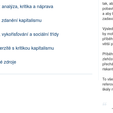
tak, a
 analýza, kritika a náprava
pobavi
a aby 
zadava
 zdanění kapitalismu
Výsled
vykořisťování a sociální třídy
by moh
příběh
větší 
rzitě s kritikou kapitalismu
Příběh
zlehčo
é zdroje
přechá
riskant
To vše
refero
škály 