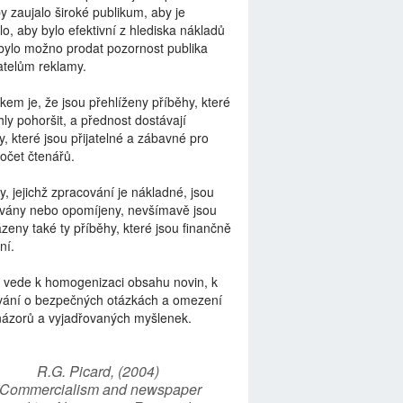
by zaujalo široké publikum, aby je
lo, aby bylo efektivní z hlediska nákladů
bylo možno prodat pozornost publika
telům reklamy.
kem je, že jsou přehlíženy příběhy, které
ly pohoršit, a přednost dostávají
y, které jsou přijatelné a zábavné pro
počet čtenářů.
y, jejichž zpracování je nákladné, jsou
vány nebo opomíjeny, nevšímavě jsou
zeny také ty příběhy, které jsou finančně
ní.
 vede k homogenizaci obsahu novin, k
vání o bezpečných otázkách a omezení
názorů a vyjadřovaných myšlenek.
R.G. Picard, (2004)
“Commercialism and newspaper