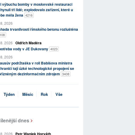
ři výbuchu bomby v moskevské restauraci
hynuli tři lidé; explodovalo zařízení, které u
ebe měla žena
4216
 8. 2026
hada trvanlivosti římského betonu rozluštěna
108
 8. 2026
Oldřich Maděra
potřeba vody v JE Dukovany
4023
 8. 2026
ausův podržtaška v roli Babišova ministra
hraničí tají úzké technologické propojení se
přízněným dezinformačním zdrojem
3408
Týden
Měsíc
Rok
Vše
ílenější dnes
 8. 2026
Petr Waniek Horváth