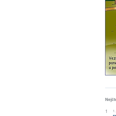
Nejčt
1.