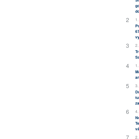
Sh
go
do
1.
Po
67
v
2.
Tr
S
1.
M
an
3.
Dů
tu
za
4.
No
Te
vá
2.