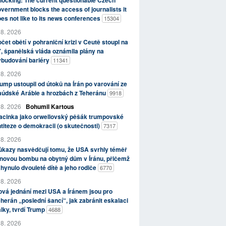
ocking: The current questionable Czech
vernment blocks the access of journalists it
es not like to its news conferences
15304
 8. 2026
čet obětí v pohraniční krizi v Ceutě stoupl na
, španělská vláda oznámila plány na
ybudování bariéry
11341
 8. 2026
ump ustoupil od útoků na Írán po varování ze
aúdské Arábie a hrozbách z Teheránu
9918
 8. 2026
Bohumil Kartous
acinka jako orwellovský pěšák trumpovské
titeze o demokracii (o skutečnosti)
7317
 8. 2026
kazy nasvědčují tomu, že USA svrhly téměř
novou bombu na obytný dům v Íránu, přičemž
hynulo dvouleté dítě a jeho rodiče
6770
 8. 2026
vá jednání mezi USA a Íránem jsou pro
herán „poslední šancí“, jak zabránit eskalaci
lky, tvrdí Trump
4688
 8. 2026