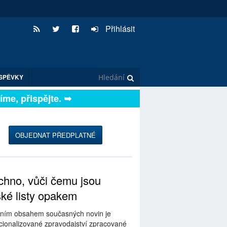
Přihlásit
SPĚVKY
e, přispějte. ➥
OBJEDNAT PŘEDPLATNÉ
hno, vůči čemu jsou
ské listy opakem
ním obsahem současných novin je
ionalizované zpravodajství zpracované