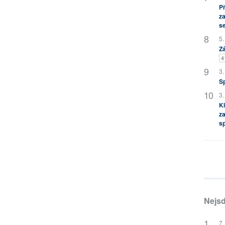
P
za
s
5.
Zá
4
3.
S
3.
Kl
za
s
Nejsd
7.