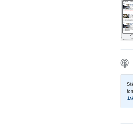
St
for
Ja