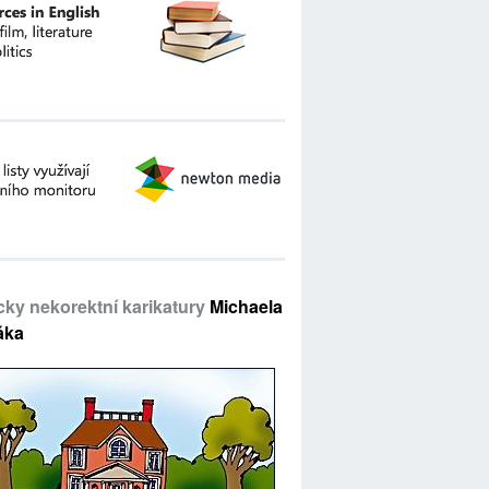
icky nekorektní karikatury
Michaela
áka