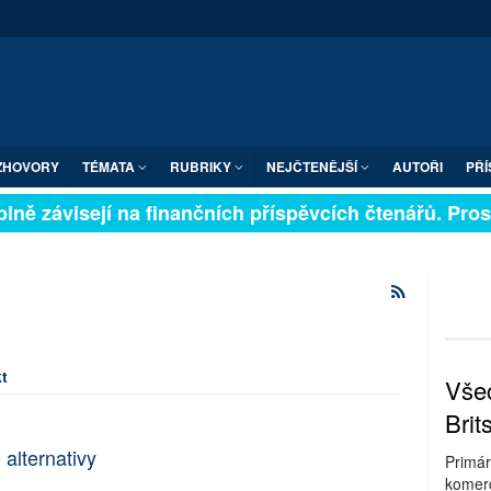
ZHOVORY
TÉMATA
RUBRIKY
NEJČTENĚJŠÍ
AUTOŘI
PŘÍ
lně závisejí na finančních příspěvcích čtenářů. Prosím
t
Všec
Brit
 alternativy
Primár
komerc