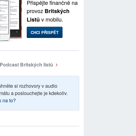
Přispějte finančně na
provoz
Britských
v mobilu.
Listů
CHCI PŘISPĚT
Podcast Britských listů
áhněte si rozhovory v audio
mátu a poslouchejte je kdekoliv.
k na to?