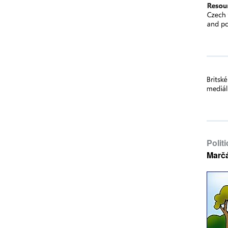
Polit
Marč