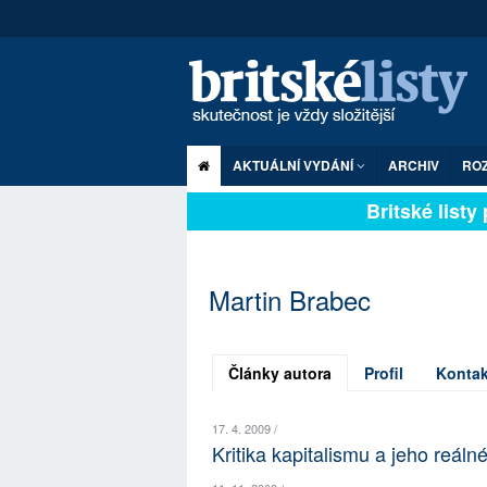
AKTUÁLNÍ VYDÁNÍ
ARCHIV
RO
Britské listy p
Martin Brabec
Články autora
Profil
Kontak
17. 4. 2009 /
Kritika kapitalismu a jeho reálné