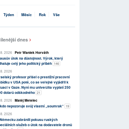
Týden
Měsíc
Rok
Vše
ílenější dnes
 8. 2026
Petr Waniek Horváth
ausův útok na důstojnost. Výrok, který
haluje celý jeho politický příběh
146
 8. 2026
raelský profesor přišel o prestižní pracovní
bídku v USA poté, co se veřejně vyjádřil k
tuaci v Gaze. Nyní mu univerzita vyplatí 250
00 dolarů odškodného
21
 8. 2026
Matěj Metelec
kdo nepozoruje svůj vlastní „soumrak“
19
 8. 2026
 Německu zabránili pokusu ruských
eciálních služeb o útok na dodavatele dronů