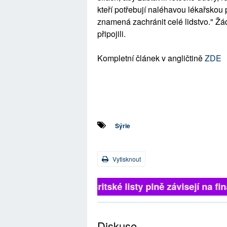
kteří potřebují naléhavou lékařskou 
znamená zachránit celé lidstvo." Ž
připojili.
Kompletní článek v angličtině
ZDE
Sýrie
Vytisknout
Britské listy plně závisejí na 
Diskuse