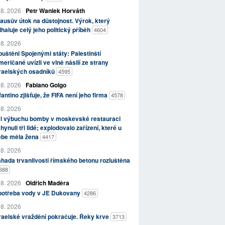
 8. 2026
Petr Waniek Horváth
ausův útok na důstojnost. Výrok, který
haluje celý jeho politický příběh
4604
 8. 2026
uštěni Spojenými státy: Palestinští
eričané uvízli ve vlně násilí ze strany
zraelských osadníků
4595
 8. 2026
Fabiano Golgo
fantino zjišťuje, že FIFA není jeho firma
4578
 8. 2026
ři výbuchu bomby v moskevské restauraci
hynuli tři lidé; explodovalo zařízení, které u
ebe měla žena
4417
 8. 2026
hada trvanlivosti římského betonu rozluštěna
388
 8. 2026
Oldřich Maděra
potřeba vody v JE Dukovany
4286
 8. 2026
raelské vraždění pokračuje. Řeky krve
3713