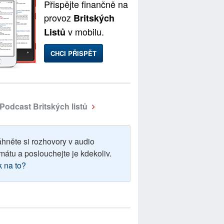
Přispějte finančně na
provoz
Britských
v mobilu.
Listů
CHCI PŘISPĚT
Podcast Britských listů
áhněte si rozhovory v audio
mátu a poslouchejte je kdekoliv.
k na to?