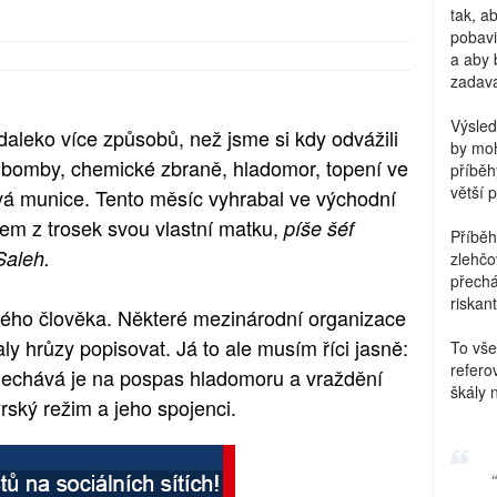
tak, a
pobavi
a aby 
zadava
Výsled
aleko více způsobů, než jsme si kdy odvážili
by moh
vé bomby, chemické zbraně, hladomor, topení ve
příběh
větší 
á munice. Tento měsíc vyhrabal ve východní
em z trosek svou vlastní matku,
píše šéf
Příběh
Saleh.
zlehčo
přechá
riskant
dého člověka. Některé mezinárodní organizace
taly hrůzy popisovat. Já to ale musím říci jasně:
To vše
refero
 a nechává je na pospas hladomoru a vraždění
škály 
ský režim a jeho spojenci.