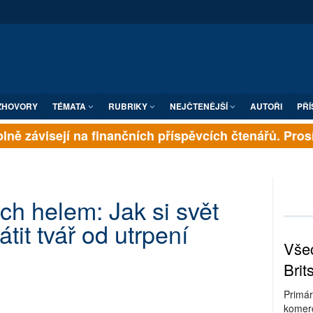
ZHOVORY
TÉMATA
RUBRIKY
NEJČTENĚJŠÍ
AUTOŘI
PŘÍ
ně závisejí na finančních příspěvcích čtenářů. Prosím
ch helem: Jak si svět
t tvář od utrpení
Všec
Brit
Primár
komerc