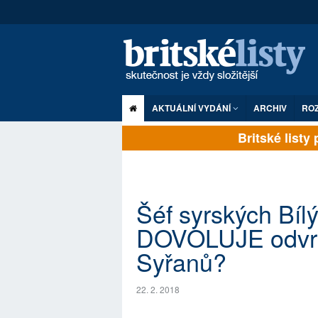
AKTUÁLNÍ VYDÁNÍ
ARCHIV
RO
Britské listy pl
Šéf syrských Bílý
DOVOLUJE odvráti
Syřanů?
22. 2. 2018