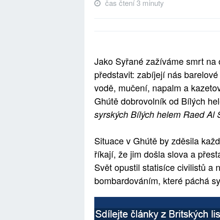
čas čtení 3 minuty
Jako Syřané zažíváme smrt na d
představit: zabíjejí nás barelo
vodě, mučení, napalm a kazetov
Ghútě dobrovolník od Bílých hel
syrských Bílých helem Raed Al 
Situace v Ghútě by zděsila kaž
říkají, že jim došla slova a přes
Svět opustil statisíce civilistů
bombardováním, které páchá syr