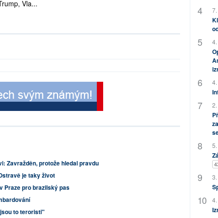
Trump, Vla...
7.
Kl
od
4.
Op
Am
i
4.
In
2.
P
za
s
5.
Zá
: Zavražděn, protože hledal pravdu
4
Ostravě je taky život
3.
S
v Praze pro brazilský pas
mbardování
4.
Iz
ou to teroristi"