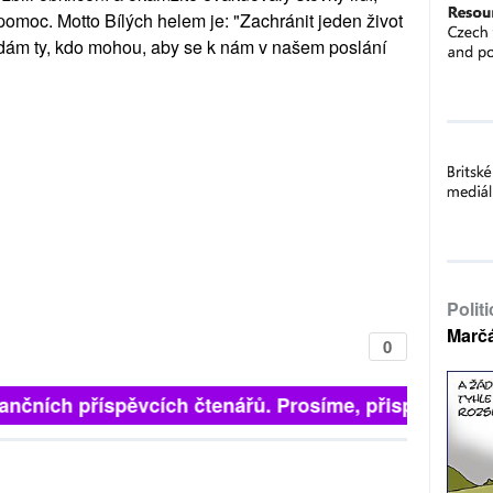
pomoc. Motto Bílých helem je: "Zachránit jeden život
ádám ty, kdo mohou, aby se k nám v našem poslání
Polit
Marč
0
finančních příspěvcích čtenářů. Prosíme, přispějte. ➥