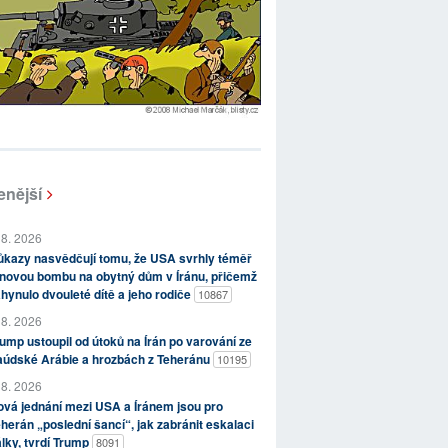
enější
 8. 2026
kazy nasvědčují tomu, že USA svrhly téměř
novou bombu na obytný dům v Íránu, přičemž
hynulo dvouleté dítě a jeho rodiče
10867
 8. 2026
ump ustoupil od útoků na Írán po varování ze
aúdské Arábie a hrozbách z Teheránu
10195
 8. 2026
vá jednání mezi USA a Íránem jsou pro
herán „poslední šancí“, jak zabránit eskalaci
lky, tvrdí Trump
8091