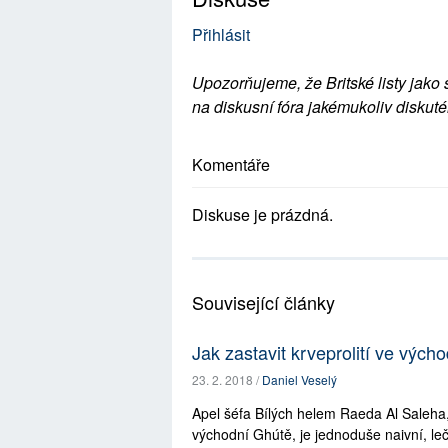
Přihlásit
Upozorňujeme, že Britské listy jako 
na diskusní fóra jakémukoliv diskuté
Komentáře
Diskuse je prázdná.
Související články
Jak zastavit krveprolití ve vých
23. 2. 2018 /
Daniel Veselý
Apel šéfa Bílých helem Raeda Al Saleha, 
východní Ghútě, je jednoduše naivní, le