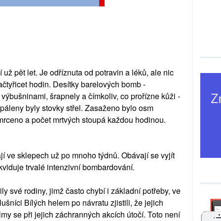
už pět let. Je odříznuta od potravin a léků, ale nic
čtyřicet hodin. Desítky barelových bomb -
ýbušninami, šrapnely a čímkoliv, co prořízne kůži -
áleny byly stovky střel. Zasaženo bylo osm
smrceno a počet mrtvých stoupá každou hodinou.
í ve sklepech už po mnoho týdnů. Obávají se vyjít
 likviduje trvalé intenzivní bombardování.
ly své rodiny, jimž často chybí i základní potřeby, ve
níci Bílých helem po návratu zjistili, že jejich
lmy se při jejich záchranných akcích útočí. Toto není