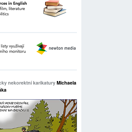
icky nekorektní karikatury
Michaela
áka