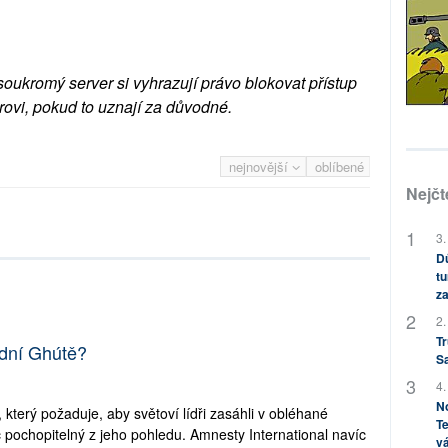
soukromý server si vyhrazují právo blokovat přístup
rovi, pokud to uznají za důvodné.
nejnovější
oblíbené
Nejčt
3.
Dů
tu
za
2.
Tr
odní Ghútě?
S
4.
No
který požaduje, aby světoví lídři zasáhli v obléhané
Te
č pochopitelný z jeho pohledu. Amnesty International navíc
vá