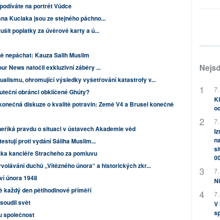
ě podíváte na portrét Vůdce
ána Kuciaka jsou ze stejného páchno...
ušit poplatky za úvěrové karty a ú...
ě nepáchat: Kauza Salih Muslim
Nejsd
ur News natočil exkluzivní záběry ...
ualismu, ohromující výsledky vyšetřování katastrofy v...
7.
kuteční obránci obklíčené Ghúty?
Kl
onečná diskuze o kvalitě potravin: Země V4 a Brusel konečně
od
7.
neříká pravdu o situaci v ústavech Akademie věd
Iz
na
estují proti vydání Sáliha Muslim...
si
tka kancléře Stracheho za pomluvu
0
lávání duchů „Vítězného února“ a historických zkr...
7.
tví února 1948
Ni
ě každý den pětihodinové příměří
7.
soudil svět
V
sp
ou společnost