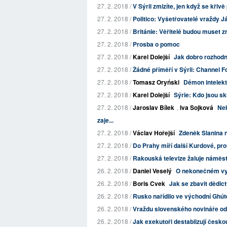
27. 2. 2018 /
V Sýrii zmizíte, jen když se křiv
27. 2. 2018 /
Politico: Vyšetřovatelé vraždy J
27. 2. 2018 /
Británie: Věřitelé budou muset zr
27. 2. 2018 /
Prosba o pomoc
27. 2. 2018 /
Karel Dolejší
Jak dobro rozhodn
27. 2. 2018 /
Žádné příměří v Sýrii: Channel Fo
27. 2. 2018 /
Tomasz Oryński
Démon intelekt
27. 2. 2018 /
Karel Dolejší
Sýrie: Kdo jsou s
27. 2. 2018 /
Jaroslav Bílek
,
Iva Sojková
Nek
zaje...
27. 2. 2018 /
Václav Hořejší
Zdeněk Slanina 
27. 2. 2018 /
Do Prahy míří další Kurdové, prot
27. 2. 2018 /
Rakouská televize žaluje náměs
26. 2. 2018 /
Daniel Veselý
O nekonečném vyvo
26. 2. 2018 /
Boris Cvek
Jak se zbavit dědic
26. 2. 2018 /
Rusko nařídilo ve východní Ghút
26. 2. 2018 /
Vraždu slovenského novináře od
26. 2. 2018 /
Jak exekutoři destabiizují česk