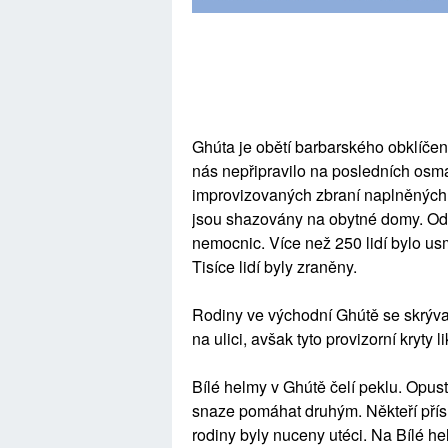
Ghúta je obětí barbarského obklíčení 
nás nepřipravilo na posledních osma
improvizovaných zbraní naplněných v
jsou shazovány na obytné domy. Odp
nemocnic. Více než 250 lidí bylo u
Tisíce lidí byly zraněny.
Rodiny ve východní Ghútě se skrývaj
na ulici, avšak tyto provizorní kryty
Bílé helmy v Ghútě čelí peklu. Opusti
snaze pomáhat druhým. Někteří přísluš
rodiny byly nuceny utéci. Na Bílé he