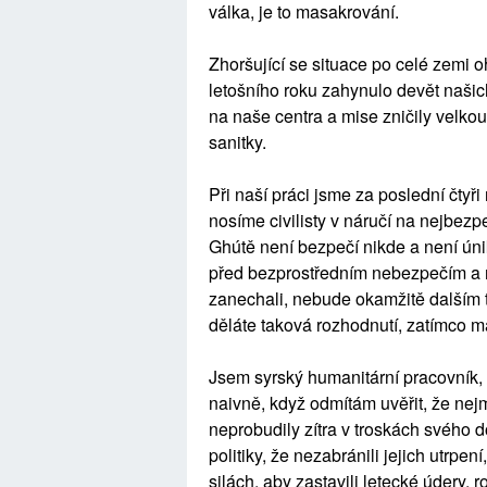
válka, je to masakrování.
Zhoršující se situace po celé zemi 
letošního roku zahynulo devět našic
na naše centra a mise zničily velkou
sanitky.
Při naší práci jsme za poslední čtyři
nosíme civilisty v náručí na nejbezp
Ghútě není bezpečí nikde a není úni
před bezprostředním nebezpečím a mo
zanechali, nebude okamžitě dalším 
děláte taková rozhodnutí, zatímco 
Jsem syrský humanitární pracovník, n
naivně, když odmítám uvěřit, že nej
neprobudily zítra v troskách svého 
politiky, že nezabránili jejich utrpen
silách, aby zastavili letecké údery, r