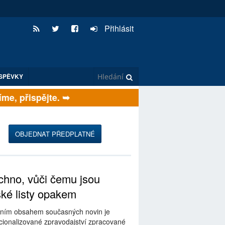
Přihlásit
SPĚVKY
e, přispějte. ➥
OBJEDNAT PŘEDPLATNÉ
hno, vůči čemu jsou
ské listy opakem
ním obsahem současných novin je
ionalizované zpravodajství zpracované