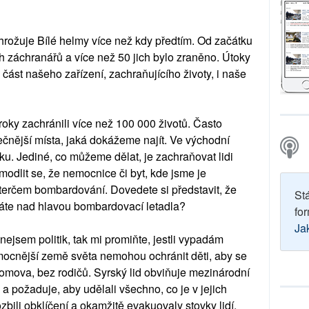
ohrožuje Bílé helmy více než kdy předtím. Od začátku
h záchranářů a více než 50 jich bylo zraněno. Útoky
 část našeho zařízení, zachraňujícího životy, i naše
 roky zachránili více než 100 000 životů. Často
ečnější místa, jaká dokážeme najít. Ve východní
ku. Jediné, co můžeme dělat, je zachraňovat lidi
dlit se, že nemocnice či byt, kde jsme je
terčem bombardování. Dovedete si představit, že
St
máte nad hlavou bombardovací letadla?
for
Ja
ejsem politik, tak mi promiňte, jestli vypadám
mocnější země světa nemohou ochránit děti, aby se
domova, bez rodičů. Syrský lid obviňuje mezinárodní
í, a požaduje, aby udělali všechno, co je v jejich
ozbili obklíčení a okamžitě evakuovaly stovky lidí,