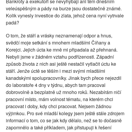
Bankroty a exekutoři se nevyhýbají ani těm dnešním
veleúspěšným a pády na burze jsou dostatečně známé.
Kolik vynesly investice do zlata, jehož cena nyní vytrvale
padá?
O tom, že stáří a vrásky neznamenají odpor a hnus,
svědčí moje setkání s mnohem mladšími Číňany a
Korejci. Jejich úcta ke mně mi připadala až přehnaná.
Nebyli jsme v žádném vztahu podřízenosti. Západní
způsob života z nich asi ještě nestačil vytlačit úctu ke
stáří. Jenže úctě se těším i mezi svými mladšími
kanadskými spolupracovníky. Jinak bych přece nejezdil
do laboratoře 4 dny v týdnu, abych tam pracoval
dobrovolně a bezplatně už mnoho roků. Nezabírám ničí
pracovní místo, mám volnost tématu, na kterém chci
pracovat i doby, kdy chci pracovat. Nejsem žádnou
výjimkou. Pro své mladší kolegy jsem ještě stále zdrojem
informací o tom, co se jak kdy dělalo, než se to dočasně
zapomnělo a také příkladem, jak přistupuji k řešení