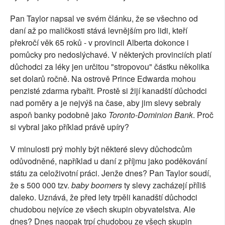
Pan Taylor napsal ve svém článku, že se všechno od
daní až po maličkosti stává levnějším pro lidi, kteří
překročí věk 65 roků - v provincii Alberta dokonce i
pomůcky pro nedoslýchavé. V některých provinciích platí
důchodci za léky jen určitou "stropovou" částku několika
set dolarů ročně. Na ostrově Prince Edwarda mohou
penzisté zdarma rybařit. Prostě si žijí kanadští důchodci
nad poměry a je nejvýš na čase, aby jim slevy sebraly
aspoň banky podobně jako
Toronto-Dominion Bank
. Proč
si vybral jako příklad právě upíry?
V minulosti prý mohly být některé slevy důchodcům
odůvodněné, například u daní z příjmu jako poděkování
státu za celoživotní práci. Jenže dnes? Pan Taylor soudí,
že s 500 000 tzv.
baby boomers
ty slevy zacházejí příliš
daleko. Uznává, že před lety trpěli kanadští důchodci
chudobou nejvíce ze všech skupin obyvatelstva. Ale
dnes? Dnes naopak trpí chudobou ze všech skupin