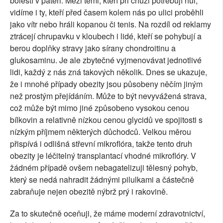
bolestí v páteři. Mezi těmi, kteří při chůzi potřebují hůl,
vidíme i ty, kteří před časem kolem nás po ulici proběhli
jako vítr nebo hráli kopanou či tenis. Na rozdíl od reklamy
ztrácejí chrupavku v kloubech i lidé, kteří se pohybují a
berou doplňky stravy jako sírany chondroitinu a
glukosaminu. Je ale zbytečné vyjmenovávat jednotlivé
lidi, každý z nás zná takových několik. Dnes se ukazuje,
že i mnohé případy obezity jsou působeny něčím jiným
než prostým přejídáním. Může to být nevyvážená strava,
což může být mimo jiné způsobeno vysokou cenou
bílkovin a relativně nízkou cenou glycidů ve spojitosti s
nízkým příjmem některých důchodců. Velkou měrou
přispívá i odlišná střevní mikroflóra, takže tento druh
obezity je léčitelný transplantací vhodné mikroflóry. V
žádném případě ovšem nebagatelizuji tělesný pohyb,
který se nedá nahradit žádnými pilulkami a částečně
zabraňuje nejen obezitě nýbrž prý i rakovině.
Za to skutečně oceňuji, že máme moderní zdravotnictví,