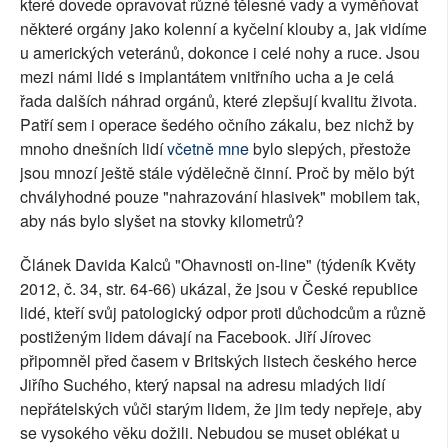
které dovede opravovat různé tělesné vady a vyměňovat
některé orgány jako kolenní a kyčelní klouby a, jak vidíme
u amerických veteránů, dokonce i celé nohy a ruce. Jsou
mezi námi lidé s implantátem vnitřního ucha a je celá
řada dalších náhrad orgánů, které zlepšují kvalitu života.
Patří sem i operace šedého očního zákalu, bez nichž by
mnoho dnešních lidí
včetně mne
bylo slepých, přestože
jsou mnozí ještě stále výdělečně činní. Proč by mělo být
chvályhodné pouze "nahrazování hlasivek" mobilem tak,
aby nás bylo slyšet na stovky kilometrů?
Článek Davida Kalců "Ohavnosti on-line" (týdeník Květy
2012, č. 34, str. 64-66) ukázal, že jsou v České republice
lidé, kteří svůj patologický odpor proti důchodcům a různě
postiženým lidem dávají na Facebook. Jiří Jírovec
připomněl před časem v Britských listech českého herce
Jiřího Suchého, který napsal na adresu mladých lidí
nepřátelských vůči starým lidem, že jim tedy nepřeje, aby
se vysokého věku dožili. Nebudou se muset oblékat u