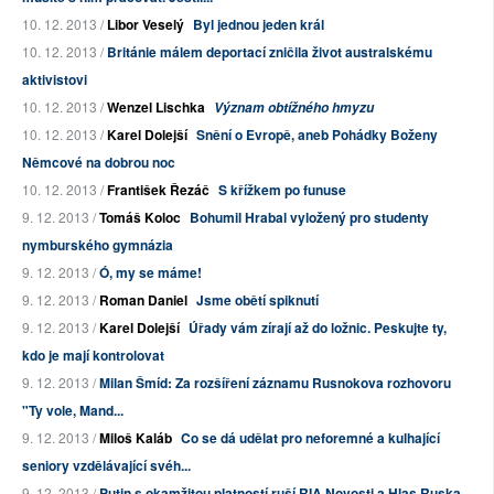
10. 12. 2013 /
Libor Veselý
Byl jednou jeden král
10. 12. 2013 /
Británie málem deportací zničila život australskému
aktivistovi
10. 12. 2013 /
Wenzel Lischka
Význam obtížného hmyzu
10. 12. 2013 /
Karel Dolejší
Snění o Evropě, aneb Pohádky Boženy
Němcové na dobrou noc
10. 12. 2013 /
František Řezáč
S křížkem po funuse
9. 12. 2013 /
Tomáš Koloc
Bohumil Hrabal vyložený pro studenty
nymburského gymnázia
9. 12. 2013 /
Ó, my se máme!
9. 12. 2013 /
Roman Daniel
Jsme obětí spiknutí
9. 12. 2013 /
Karel Dolejší
Úřady vám zírají až do ložnic. Peskujte ty,
kdo je mají kontrolovat
9. 12. 2013 /
Milan Šmíd: Za rozšíření záznamu Rusnokova rozhovoru
"Ty vole, Mand...
9. 12. 2013 /
Miloš Kaláb
Co se dá udělat pro neforemné a kulhající
seniory vzdělávající svéh...
9. 12. 2013 /
Putin s okamžitou platností ruší RIA Novosti a Hlas Ruska