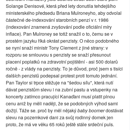
Solange Denisové, která před lety donutila tehdejšího
ministerského předsedu Briana Mulroneyho, aby odvolal
částečné de-indexování starobních penzí v r. 1986
(indexování znamená zvyšování podle oficiální míry
inflace). Pan Mulroney se totiž snažil o to, čemu se v
prostém jazyku říká okrást penzisty. O něco podobného
se nyní snaží ministr Tony Clement z jiné strany: v
rozporu se smlouvou s penzisty se snaží přesunout
placení poplatků na zdravotní pojištění - asi 500 dolarů
ročně - z vlády na penzisty. To je důvod, proč jsem s tisíci
dalších penzistů podepsal protest proti tomuto jednání.
Pan Taylor si trpce stěžuje na "šedou sílu", která nutí
dávat penzistům slevu i na zubní pastu a vstupenky na
koncerty zatímco pracující Kanaďani musí platit plnou
cenu aniž by měli naději, že se podobných výhod sami
dožijí. Táže se. proč by měl nějaký
baby boomer
dostávat
slevu na pozemkové dani za svůj rodinný domek jen
proto, že má ve věku 65 roků ještě stále srdeční puls.