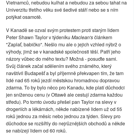
Vietnamců, nebudou kulhat a nebudou za sebou tahat na
Univerzitu třetího věku své šedivé stáří nebo se s ním
potýkat osamotě.
V Kanadě se ozval svým protestem proti starým lidem
Peter Shawn Taylor v týdeníku
Maclean's
článkem
"Zaplať, babičko". Nešlo mu ale o jejich vzhled nýbrž o
výhody, jimž se v kanadské společnosti těší. Patří jeho
názory vůbec do mého textu? Možná - posuďte sami.
Svůj článek začal sdělením svého známého, který
navštívil Budapešť a byl příjemně překvapen tím, že tam
lidé nad 65 roků jezdí městskou hromadnou dopravou
zdarma. To by bylo něco pro Kanadu, kde platí důchodci
jen sníženou cenu (v Ottawě ale cestují zdarma každou
středu). Po tomto úvodu přešel pan Taylor na slevy v
drogeriích a lékárnách, někde nabízené lidem už od 55
roků jednou za měsíc nebo jednou za týden. Slevy pro
důchodce se rozšířily do nejrůznějších obchodů a někde
se nabízejí lidem od 60 roků.