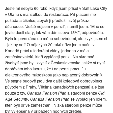
Ještě mi nebylo 60 roků, když jsem přišel v Salt Lake City
v Utahu s manželkou do restaurace. Při placení mě
požádala číšnice, abych jí předložil svůj průkaz
důchodce. "Ještě nejsem v penzi", namítl jsem. "Mně se
jevíte dosti starý, tak vám dám slevu 15%", odpověděla.
Byla to první rána do mého sebevědomí, ale zvykl jsem si
- jak by ne? O nějakých 20 roků dříve jsem našel v
Kanadě práci u federální vlády, jednoho z mála
zaměstnavatelů, kteří vyplácejí penzi. Na skromné
živobytí jsme byli zvyklí z Československa, takže si nyní
dopřávám toho luxusu, že i na penzi pracují u
elektronového mikroskopu jako neplacený dobrovolník.
Ve stejné budově jsou dva další kolegové dobrovolníci
původem z Prahy. Většina kanadských penzistů ale žije
pouze z tzv.
Canada Pension Plan
a starobní penze
Old
Age Security
.
Canada Pension Plan
se vyplácí jen lidem,
kteří byli dříve zaměstnáni. Nízká starobní penze může
být vylepšena v případech hodných zřetele.