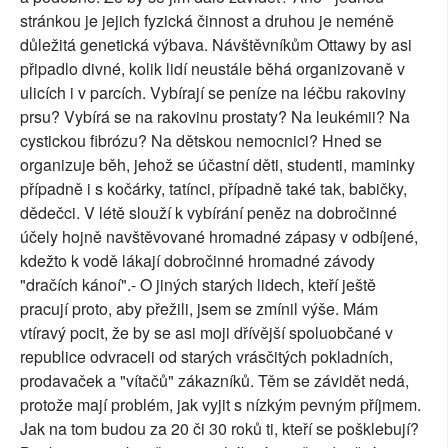
stránkou je jejich fyzická činnost a druhou je neméně
důležitá genetická výbava. Návštěvníkům Ottawy by asi
připadlo divné, kolik lidí neustále běhá organizovaně v
ulicích i v parcích. Vybírají se peníze na léčbu rakoviny
prsu? Vybírá se na rakovinu prostaty? Na leukémii? Na
cystickou fibrózu? Na dětskou nemocnici? Hned se
organizuje běh, jehož se účastní děti, studenti, maminky
případně i s kočárky, tatínci, případně také tak, babičky,
dědečci. V létě slouží k vybírání peněz na dobročinné
účely hojně navštěvované hromadné zápasy v odbíjené,
kdežto k vodě lákají dobročinné hromadné závody
"dračích kánoí".- O jiných starých lidech, kteří ještě
pracují proto, aby přežili, jsem se zmínil výše. Mám
vtíravý pocit, že by se asi moji dřívější spoluobčané v
republice odvraceli od starých vrásčitých pokladních,
prodavaček a "vítačů" zákazníků. Těm se závidět nedá,
protože mají problém, jak vyjit s nízkým pevným příjmem.
Jak na tom budou za 20 či 30 roků ti, kteří se pošklebují?