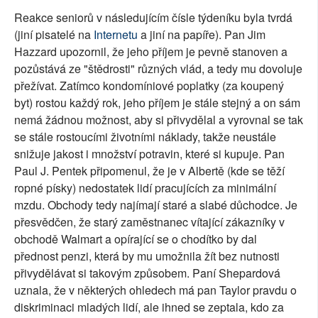
Reakce seniorů v následujícím čísle týdeníku byla tvrdá
(jiní pisatelé na
Internetu
a jiní na papíře). Pan Jim
Hazzard upozornil, že jeho příjem je pevně stanoven a
pozůstává ze "štědrosti" různých vlád, a tedy mu dovoluje
přežívat. Zatímco kondomíniové poplatky (za koupený
byt) rostou každý rok, jeho příjem je stále stejný a on sám
nemá žádnou možnost, aby si přivydělal a vyrovnal se tak
se stále rostoucími životními náklady, takže neustále
snižuje jakost i množství potravin, které si kupuje. Pan
Paul J. Pentek připomenul, že je v Albertě (kde se těží
ropné písky) nedostatek lidí pracujících za minimální
mzdu. Obchody tedy najímají staré a slabé důchodce. Je
přesvědčen, že starý zaměstnanec vítající zákazníky v
obchodě Walmart a opírající se o chodítko by dal
přednost penzi, která by mu umožnila žít bez nutnosti
přivydělávat si takovým způsobem. Paní Shepardová
uznala, že v některých ohledech má pan Taylor pravdu o
diskriminaci mladých lidí, ale ihned se zeptala, kdo za