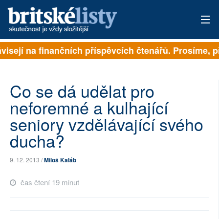
isejí na finančních příspěvcích čtenářů. Prosíme, přis
PŘIHLÁSIT
AKTUÁLNÍ VYDÁNÍ
Co se dá udělat pro
ARCHIV
neforemné a kulhající
seniory vzdělávající svého
ROZHOVORY
ducha?
TÉMATA
9. 12. 2013 /
Miloš Kaláb
NEJČTENĚJŠÍ ZA 7 DNÍ
čas čtení 19 minut
AUTOŘI
PŘÍSPĚVKY NA PROVOZ