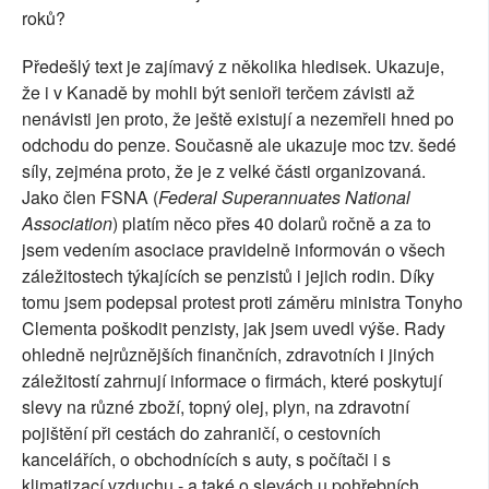
roků?
Předešlý text je zajímavý z několika hledisek. Ukazuje,
že i v Kanadě by mohli být senioři terčem závisti až
nenávisti jen proto, že ještě existují a nezemřeli hned po
odchodu do penze. Současně ale ukazuje moc tzv. šedé
síly, zejména proto, že je z velké části organizovaná.
Jako člen FSNA (
Federal Superannuates National
Association
) platím něco přes 40 dolarů ročně a za to
jsem vedením asociace pravidelně informován o všech
záležitostech týkajících se penzistů i jejich rodin. Díky
tomu jsem podepsal protest proti záměru ministra Tonyho
Clementa poškodit penzisty, jak jsem uvedl výše. Rady
ohledně nejrůznějších finančních, zdravotních i jiných
záležitostí zahrnují informace o firmách, které poskytují
slevy na různé zboží, topný olej, plyn, na zdravotní
pojištění při cestách do zahraničí, o cestovních
kancelářích, o obchodnících s auty, s počítači i s
klimatizací vzduchu - a také o slevách u pohřebních