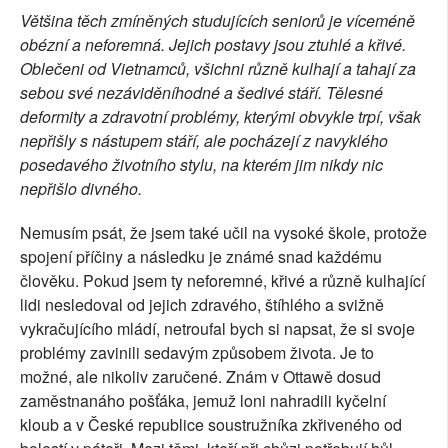
Většina těch zmíněných studujících seniorů je víceméně
obézní a neforemná. Jejich postavy jsou ztuhlé a křivé.
Oblečeni od Vietnamců, všichni různě kulhají a tahají za
sebou své nezáviděníhodné a šedivé stáří. Tělesné
deformity a zdravotní problémy, kterými obvykle trpí, však
nepřišly s nástupem stáří, ale pocházejí z navyklého
posedavého životního stylu, na kterém jim nikdy nic
nepřišlo divného.
Nemusím psát, že jsem také učil na vysoké škole, protože
spojení příčiny a následku je známé snad každému
člověku. Pokud jsem ty neforemné, křivé a různě kulhající
lidi nesledoval od jejich zdravého, štíhlého a svižně
vykračujícího mládí, netroufal bych si napsat, že si svoje
problémy zavinili sedavým způsobem života. Je to
možné, ale nikoliv zaručené. Znám v Ottawě dosud
zaměstnanáho pošťáka, jemuž loni nahradili kyčelní
kloub a v České republice soustružníka zkřiveného od