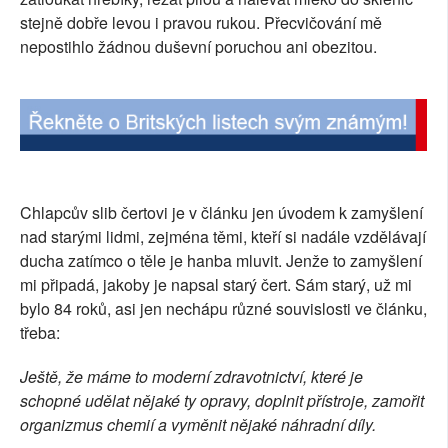
stejně dobře levou i pravou rukou. Přecvičování mě
nepostihlo žádnou duševní poruchou ani obezitou.
Chlapcův slib čertovi je v článku jen úvodem k zamyšlení
nad starými lidmi, zejména těmi, kteří si nadále vzdělávají
ducha zatímco o těle je hanba mluvit. Jenže to zamyšlení
mi připadá, jakoby je napsal starý čert. Sám starý, už mi
bylo 84 roků, asi jen nechápu různé souvislosti ve článku,
třeba:
Ještě, že máme to moderní zdravotnictví, které je
schopné udělat nějaké ty opravy, doplnit přístroje, zamořit
organizmus chemií a vyměnit nějaké náhradní díly.