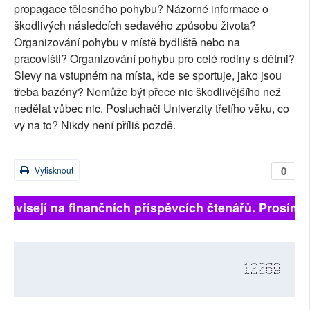
propagace tělesného pohybu? Názorné informace o
škodlivých následcích sedavého způsobu života?
Organizování pohybu v místě bydliště nebo na
pracovišti? Organizování pohybu pro celé rodiny s dětmi?
Slevy na vstupném na místa, kde se sportuje, jako jsou
třeba bazény? Nemůže být přece nic škodlivějšího než
nedělat vůbec nic. Posluchači Univerzity třetího věku, co
vy na to? Nikdy není příliš pozdě.
0
Vytisknout
závisejí na finančních příspěvcích čtenářů. Prosíme, p
12269