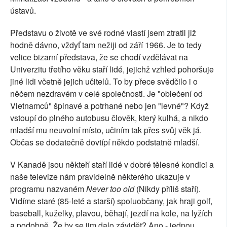
ústavů.
Představu o životě ve své rodné vlastí jsem ztratil již
hodně dávno, vždyť tam nežiji od září 1966. Je to tedy
velice bizarní představa, že se chodí vzdělávat na
Univerzitu třetího věku staří lidé, jejichž vzhled pohoršuje
jiné lidi včetně jejich učitelů. To by přece svědčilo i o
něčem nezdravém v celé společnosti. Je "oblečení od
Vietnamců" špinavé a potrhané nebo jen "levné"? Když
vstoupí do plného autobusu člověk, který kulhá, a nikdo
mladší mu neuvolní místo, učiním tak přes svůj věk já.
Občas se dodatečně dovtípí někdo podstatně mladší.
V Kanadě jsou někteří staří lidé v dobré tělesné kondici a
naše televize nám pravidelně některého ukazuje v
programu nazvaném
Never too old
(Nikdy příliš staří).
Vidíme staré (85-leté a starší) spoluobčany, jak hraji golf,
baseball, kuželky, plavou, běhají, jezdí na kole, na lyžích
a podobně. Že by se jim dalo závidět? Ano - jednou