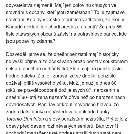
obyvatelstva nejméně. Mají jen polovinu chudých ve
srovnání s občany, kteří jsou zaměstnaní! To je zajímavé
srovnání. Kdo by v České republice věřil tomu, že jsou v
Kanadě někteří lidé chudí přestože pracují? Že přes 55
tisíc ottawských občanů závisí na potravinové bance, kde
jsou potraviny zdarma?
Dozvěděli jsme se, že dnešní penzisté mají historicky
nejvyšší příjmy a že očekávaná eroze penzí v soukromém
sektoru postihne nejhůř ty lidi, kteří mají do penze ještě
hodně daleko. Zlá je i zpráva, že se dnešní penzisté
dožívají příliš vysokého věku. Muž, jemuž je dnes 60
roků, se pravděpodobně dožije svých 87. narozenin a
dnešní 60-letá žena nezemře dříve než po narozeninách
devadesátých. Pan Taylor kroutí nevěřícně hlavou, že
žádná další banka nenásledovala příkladu banky
Toronto-Dominion
a slevy penzistům nezrušila. Prý to je z
obavy před davem rozhněvaných seniorů. Bankovní i
obchodní manažery jistě dodnes straší duch staré paní