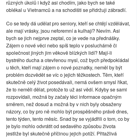
různých úkolů i když asi chodím, jako bych se také
oblékal u Vietnamců a na schodišti se přidržuji zábradlí.
Co se tedy dá udělat pro seniory, kteří se chtějí vzdělávat,
ale mají vrásky, jsou neforemní a kulhají? Nevím. Asi
bych se jich nejprve zeptal, co je vede na přednášky.
Zájem o nové věci nebo spíš teplo v posluchárně či
společnost jiných jim věkově blízkých lidí? Mají-li
bystrého ducha a otevřenou mysl, což bych předpokládal
u těch, kteří mají zájem o nové poznatky, neměl by být
problém dozvědět se víc o jejich těžkostech. Těm, kteří
skutečně celý život posedávali, nemá ovšem smysl říkat,
že to neměli dělat, protože to už asi vědí. Kdyby se sami
rozpovídali, možná by začaly téci informace opačným
směrem, než dosud a možná by v nich byly obsaženy
názory, co by pro ně mohlo být prospěšného právě dnes,
tento týden, tento měsíc. Snad by se vyjádřili o tom, co by
je bylo mohlo odvrátit od sedavého způsobu života
jestliže byl skutečně příčinou jejich potíží. Přitažlivá