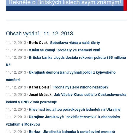
Obsah vydání | 11. 12. 2013
11. 12. 2013 /
Boris Cvek
Sobotkova vláda a další škrty
11. 12. 2013 /
V Itálii se konají "protesty ve znamení vidlí"
11. 12. 2013 /
Britská banka Lloyds dostala rekordní pokutu 896 milionů
Kč
11. 12. 2013 /
Ukrajinští demonstranti vyhnali policii z kyjevského
náměstí
11. 12. 2013 /
Karel Dolejší
Trocha hysterie nikoho nezabije?
11. 12. 2013 /
Josef Mrázek
Jak Václav Klaus udělal z Československa
kolonii a ČNB v tom pokračuje
11. 12. 2013 /
Hněv nad brutalitou pořádkových jednotek na Ukrajině
11. 12. 2013 /
Ukrajina: Janukovyč "nevidí alternativu" k obchodním
vztahům s Moskvou
11. 12. 2013 /
Berkut: Ukrajinská jednotka k potlačování protestů