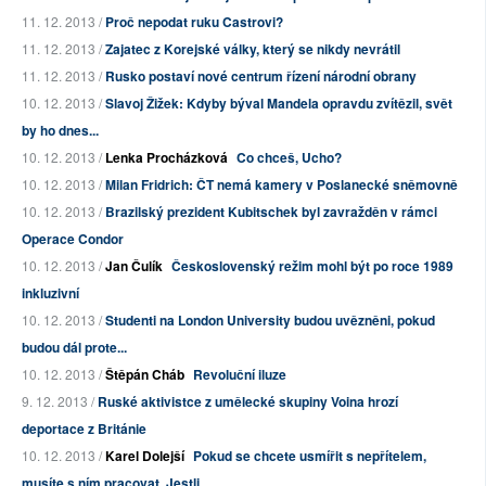
11. 12. 2013 /
Proč nepodat ruku Castrovi?
11. 12. 2013 /
Zajatec z Korejské války, který se nikdy nevrátil
11. 12. 2013 /
Rusko postaví nové centrum řízení národní obrany
10. 12. 2013 /
Slavoj Žižek: Kdyby býval Mandela opravdu zvítězil, svět
by ho dnes...
10. 12. 2013 /
Lenka Procházková
Co chceš, Ucho?
10. 12. 2013 /
Milan Fridrich: ČT nemá kamery v Poslanecké sněmovně
10. 12. 2013 /
Brazilský prezident Kubitschek byl zavražděn v rámci
Operace Condor
10. 12. 2013 /
Jan Čulík
Československý režim mohl být po roce 1989
inkluzivní
10. 12. 2013 /
Studenti na London University budou uvězněni, pokud
budou dál prote...
10. 12. 2013 /
Štěpán Cháb
Revoluční iluze
9. 12. 2013 /
Ruské aktivistce z umělecké skupiny Voina hrozí
deportace z Británie
10. 12. 2013 /
Karel Dolejší
Pokud se chcete usmířit s nepřítelem,
musíte s ním pracovat. Jestli...