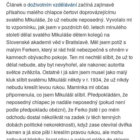
Článek o
doživotním vzdělávání
začíná zajímavě
SOCIÁLNÍ SÍTĚ
přísahou malého chlapce čertovi doprovázejícímu
svatého Mikuláše, že už nebude neposedný. Vyvolalo mi
RUBRIKY
to vzpomínku, jak jsem v pozdních 60. letech minulého
století dělal svatého Mikuláše dětem kolegů na
PLNÁ VERZE STRÁNEK
Slovenské akademii věd v Bratislavě. Měl jsem potíž s
malým Ferkem, který si rád hrál nebezpečně s ohněm v
kamnech obývacího pokoje. Ten mi nechtěl slíbit, že už to
dělat nebude, aby byt nevyhořel, ale nakonec autorita
světce zvítězila. Ostatně i já sám jsem musel jako malý
kluk slíbit svatému Mikuláši někdy v r. 1934, že už nikdy
nebudu kreslit levou rukou. Maminka mi občas
připomenula, co jsem Mikuláši slíbil. Předpokládám, že
neposedný chlapec je nadále neposedný (pokud není
podle předpokladu obézní), že Ferko jistě i po mém
odchodu dostal několikrát na zadek (v těch temných
dobách politické nekorektnosti), když zase otevíral dvířka
kamen a já sice píši i kreslím pravou rukou, ale mohu
zatloukat hřebíky, řezat pilou a nalévat mléko do sklenic