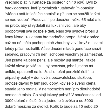
všechno platil v Kanadě za posledních 40 roků. Byli to
baby boomers
, kteří procházeli "utahováním opasků" i
"vládou anti-inflačních komisí" a při tom se snažili "držet
se nad vodou". Pracovali i po dosažení věku 65 roků a to
ne proto, aby si vydělali na luxusní věci, ale aby
podporovali své dospělé děti. Naši dva synové prošli u
firmy Nortel 18 vlnami hromadného propouštění z práce,
což na ně mělo pochopitelně zhoubný vliv i když oni sami
tehdy práci neztratili. Ať se dnešní mladá generace snaží
sebevíc, pracovní trh není schopen všechny je zaměstnat.
Jen pisatelka bere penzi ale nikoliv její manžel, takže
každá sleva je vítána. Jiný penzista, jehož jméno mi
uniklo, upozornil na to, že si dnešní penzisté šetří na
případný pobyt v domově s pečovatelskou službou,
protože dávno ty tam jsou doby, kdy se o svého člena
starala jeho rodina. V nemocnicích není pro dlouhodobě
nemocné místo. Co stojí takový pobyt? V současnosti od
3000 dolarů měsíčně za jednoho člověka a od 5000
dolarů měsíčně za dvojici. Kolik to bude za 10 nebo 20