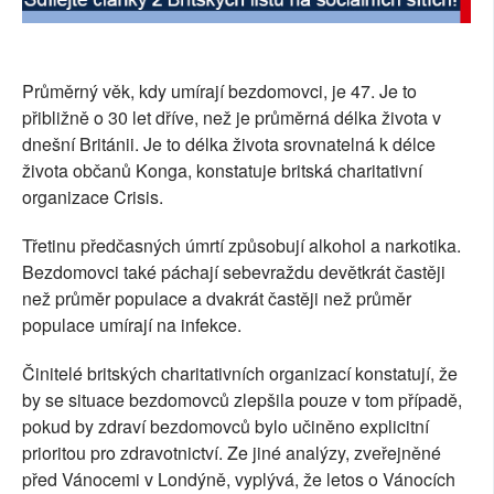
SOCIÁLNÍ SÍTĚ
RUBRIKY
Průměrný věk, kdy umírají bezdomovci, je 47. Je to
přibližně o 30 let dříve, než je průměrná délka života v
PLNÁ VERZE STRÁNEK
dnešní Británii. Je to délka života srovnatelná k délce
života občanů Konga, konstatuje britská charitativní
organizace Crisis.
Třetinu předčasných úmrtí způsobují alkohol a narkotika.
Bezdomovci také páchají sebevraždu devětkrát častěji
než průměr populace a dvakrát častěji než průměr
populace umírají na infekce.
Činitelé britských charitativních organizací konstatují, že
by se situace bezdomovců zlepšila pouze v tom případě,
pokud by zdraví bezdomovců bylo učiněno explicitní
prioritou pro zdravotnictví. Ze jiné analýzy, zveřejněné
před Vánocemi v Londýně, vyplývá, že letos o Vánocích