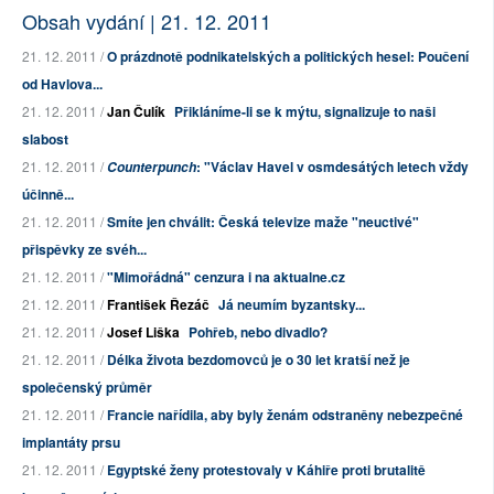
Obsah vydání | 21. 12. 2011
21. 12. 2011 /
O prázdnotě podnikatelských a politických hesel: Poučení
od Havlova...
21. 12. 2011 /
Jan Čulík
Přikláníme-li se k mýtu, signalizuje to naši
slabost
21. 12. 2011 /
: "Václav Havel v osmdesátých letech vždy
Counterpunch
účinně...
21. 12. 2011 /
Smíte jen chválit: Česká televize maže "neuctivé"
přispěvky ze svéh...
21. 12. 2011 /
"Mimořádná" cenzura i na aktualne.cz
21. 12. 2011 /
František Řezáč
Já neumím byzantsky...
21. 12. 2011 /
Josef Liška
Pohřeb, nebo divadlo?
21. 12. 2011 /
Délka života bezdomovců je o 30 let kratší než je
společenský průměr
21. 12. 2011 /
Francie nařídila, aby byly ženám odstraněny nebezpečné
implantáty prsu
21. 12. 2011 /
Egyptské ženy protestovaly v Káhiře proti brutalitě