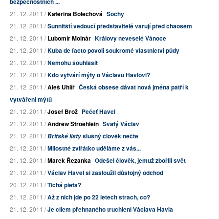
bezpečnostních ...
21. 12. 2011 /
Kateřina Bolechová
Sochy
21. 12. 2011 /
Sunnitští vedoucí představitelé varují před chaosem
21. 12. 2011 /
Lubomír Molnár
Královy neveselé Vánoce
21. 12. 2011 /
Kuba de facto povolí soukromé vlastnictví půdy
21. 12. 2011 /
Nemohu souhlasit
21. 12. 2011 /
Kdo vytváří mýty o Václavu Havlovi?
21. 12. 2011 /
Aleš Uhlíř
Česká obsese dávat nová jména patří k
vytváření mýtů
21. 12. 2011 /
Josef Brož
Pečeť Havel
21. 12. 2011 /
Andrew Stroehlein
Svatý Václav
21. 12. 2011 /
slušný člověk nečte
Britské listy
21. 12. 2011 /
Milostné zvířátko uděláme z vás...
21. 12. 2011 /
Marek Řezanka
Odešel člověk, jemuž zbořili svět
21. 12. 2011 /
Václav Havel si zasloužil důstojný odchod
20. 12. 2011 /
Tichá pieta?
21. 12. 2011 /
Až z nich jde po 22 letech strach, co?
21. 12. 2011 /
Je cílem přehnaného truchlení Václava Havla