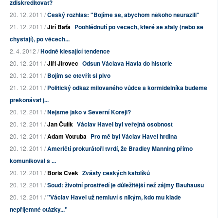
zdiskreditovat?
20. 12. 2011 /
Český rozhlas: "Bojíme se, abychom někoho neurazili"
21. 12. 2011 /
Jiří Baťa
Poohlédnutí po věcech, které se staly (nebo se
chystají), po věcech...
2. 4. 2012 /
Hodně klesající tendence
20. 12. 2011 /
Jiří Jírovec
Odsun Václava Havla do historie
20. 12. 2011 /
Bojím se otevřít si pivo
21. 12. 2011 /
Politický odkaz milovaného vůdce a kormidelníka budeme
překonávat j...
20. 12. 2011 /
Nejsme jako v Severní Koreji?
20. 12. 2011 /
Jan Čulík
Václav Havel byl veřejná osobnost
20. 12. 2011 /
Adam Votruba
Pro mě byl Václav Havel hrdina
20. 12. 2011 /
Američtí prokurátoři tvrdí, že Bradley Manning přímo
komunikoval s ...
20. 12. 2011 /
Boris Cvek
Žvásty českých katolíků
20. 12. 2011 /
Soud: životní prostředí je důležitější než zájmy Bauhausu
20. 12. 2011 /
"Václav Havel už nemluví s nikým, kdo mu klade
nepříjemné otázky..."