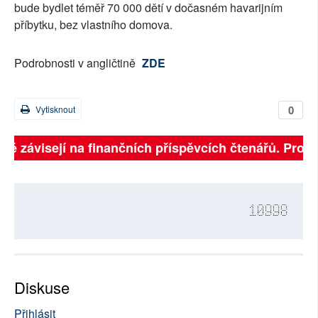
bude bydlet téměř 70 000 dětí v dočasném havarijním
příbytku, bez vlastního domova.
Podrobnosti v angličtině
ZDE
0
Vytisknout
lně závisejí na finančních příspěvcích čtenářů. Prosí
10998
Diskuse
Přihlásit