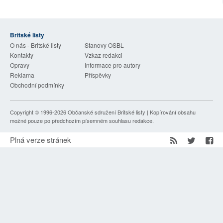
SOCIÁLNÍ SÍTĚ
RUBRIKY
Britské listy
O nás - Britské listy
Stanovy OSBL
Kontakty
Vzkaz redakci
PLNÁ VERZE STRÁNEK
Opravy
Informace pro autory
Reklama
Příspěvky
Obchodní podmínky
Copyright © 1996-2026
Občanské sdružení Britské listy
| Kopírování obsahu
možné pouze po předchozím písemném souhlasu redakce.
Plná verze stránek