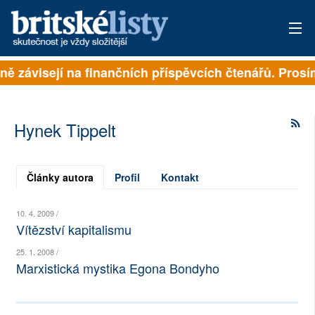
plně závisejí na finančních příspěvcích čtenářů. Prosí
PŘIHLÁSIT
AKTUÁLNÍ VYDÁNÍ
Hynek Tippelt
ARCHIV
ROZHOVORY
Články autora
Profil
Kontakt
TÉMATA
10. 4. 2009 /
Vítězství kapitalismu
NEJČTENĚJŠÍ ZA 7 DNÍ
25. 1. 2008 /
Marxistická mystika Egona Bondyho
AUTOŘI
PŘÍSPĚVKY NA PROVOZ