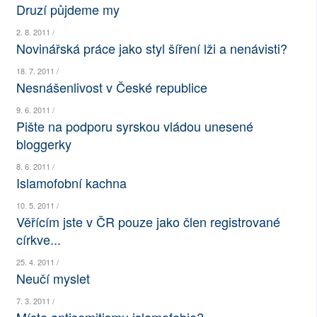
Druzí půjdeme my
SOCIÁLNÍ SÍTĚ
2. 8. 2011 /
Novinářská práce jako styl šíření lži a nenávisti?
RUBRIKY
18. 7. 2011 /
PLNÁ VERZE STRÁNEK
Nesnášenlivost v České republice
9. 6. 2011 /
Pište na podporu syrskou vládou unesené
bloggerky
8. 6. 2011 /
Islamofobní kachna
10. 5. 2011 /
Věřícím jste v ČR pouze jako člen registrované
církve...
25. 4. 2011 /
Neučí myslet
7. 3. 2011 /