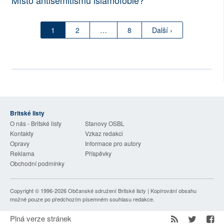
Místo antisemitismu islamofobie?
1
2
…
8
Další ›
Britské listy
O nás - Britské listy
Stanovy OSBL
Kontakty
Vzkaz redakci
Opravy
Informace pro autory
Reklama
Příspěvky
Obchodní podmínky
Copyright © 1996-2026
Občanské sdružení Britské listy
| Kopírování obsahu
možné pouze po předchozím písemném souhlasu redakce.
Plná verze stránek