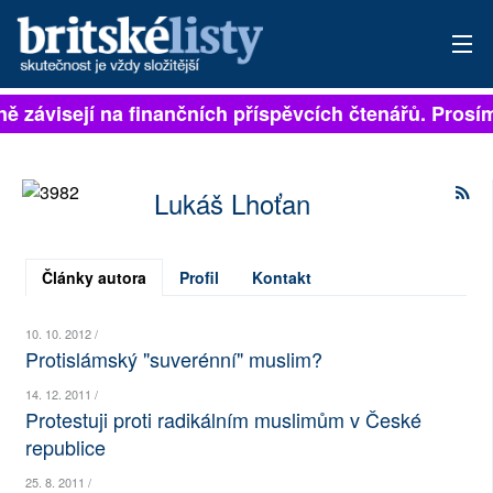
lně závisejí na finančních příspěvcích čtenářů. Prosím
PŘIHLÁSIT
AKTUÁLNÍ VYDÁNÍ
Lukáš Lhoťan
ARCHIV
ROZHOVORY
Články autora
Profil
Kontakt
TÉMATA
10. 10. 2012 /
Protislámský "suverénní" muslim?
NEJČTENĚJŠÍ ZA 7 DNÍ
14. 12. 2011 /
Protestuji proti radikálním muslimům v České
AUTOŘI
republice
PŘÍSPĚVKY NA PROVOZ
25. 8. 2011 /