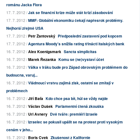
románu Jacka Flora
17. 7. 2012 /
Jak se finanční krize může stát krizí zásobování
17. 7. 2012 /
MMF: Globální ekonomiku čekají napřesrok problémy.
Nejhorší zřejmě USA
17. 7. 2012 /
Petr Žantovský
Předposlední zastavení pod kopcem
17. 7. 2012 /
Agentura Moody's snížila rating třinácti italských bank
16. 7. 2012 /
Alex Koenigsmark
Sancta simplicitas
16. 7. 2012 /
Marek Řezanka
Komu se (ne)vystaví účet
16. 7. 2012 /
Válka v Iráku bude pro Západ obrovským problémem do
budoucna, varuj...
16. 7. 2012 /
Vládnoucí vrstvu zajímá zisk, ostatní se zmítají v
problémech
16. 7. 2012 /
Jiří Baťa
Kdo chce psa bít, hůl se vždy najde
16. 7. 2012 /
Václav Dušek
Parlamentní čtená zkouška
16. 7. 2012 /
Uri Avnery
Dvě tváře: premiéři Izraele
16. 7. 2012 /
Izraelec se pokusil upálit se na protest proti vysokým
cenám v jeho...
15. 7. 2012 /
Boris Cvek
Zkušenost z Kalifornie