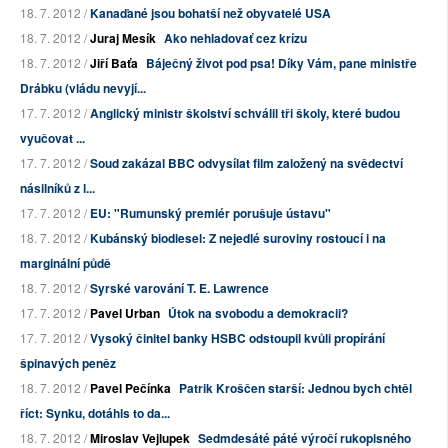
18. 7. 2012 /
Kanaďané jsou bohatší než obyvatelé USA
18. 7. 2012 /
Juraj Mesík
Ako nehladovať cez krízu
18. 7. 2012 /
Jiří Baťa
Báječný život pod psa! Díky Vám, pane ministře
Drábku (vládu nevyjí...
17. 7. 2012 /
Anglický ministr školství schválil tři školy, které budou
vyučovat ...
17. 7. 2012 /
Soud zakázal BBC odvysílat film založený na svědectví
násilníků z l...
17. 7. 2012 /
EU: "Rumunský premiér porušuje ústavu"
18. 7. 2012 /
Kubánský biodiesel: Z nejedlé suroviny rostoucí i na
marginální půdě
18. 7. 2012 /
Syrské varování T. E. Lawrence
17. 7. 2012 /
Pavel Urban
Útok na svobodu a demokracii?
17. 7. 2012 /
Vysoký činitel banky HSBC odstoupil kvůli propírání
špinavých peněz
18. 7. 2012 /
Pavel Pečínka
Patrik Kroščen starší: Jednou bych chtěl
říct: Synku, dotáhls to da...
18. 7. 2012 /
Miroslav Vejlupek
Sedmdesáté páté výročí rukopisného