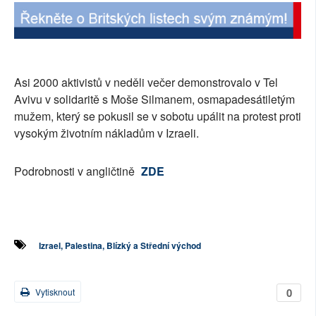
SOCIÁLNÍ SÍTĚ
RUBRIKY
Asi 2000 aktivistů v neděli večer demonstrovalo v Tel
PLNÁ VERZE STRÁNEK
Avivu v solidaritě s Moše Silmanem, osmapadesátiletým
mužem, který se pokusil se v sobotu upálit na protest proti
vysokým životním nákladům v Izraeli.
Podrobnosti v angličtině
ZDE
Izrael, Palestina, Blízký a Střední východ
0
Vytisknout