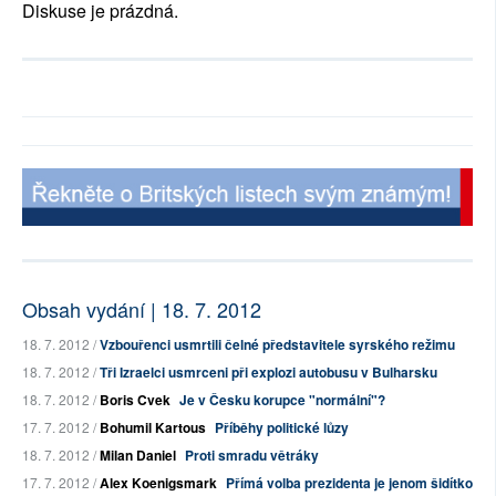
Diskuse je prázdná.
Obsah vydání | 18. 7. 2012
18. 7. 2012 /
Vzbouřenci usmrtili čelné představitele syrského režimu
18. 7. 2012 /
Tři Izraelci usmrceni při explozi autobusu v Bulharsku
18. 7. 2012 /
Boris Cvek
Je v Česku korupce "normální"?
17. 7. 2012 /
Bohumil Kartous
Příběhy politické lůzy
18. 7. 2012 /
Milan Daniel
Proti smradu větráky
17. 7. 2012 /
Alex Koenigsmark
Přímá volba prezidenta je jenom šidítko