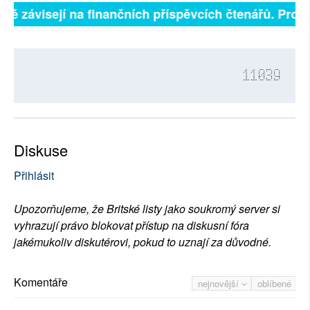
plně závisejí na finančních příspěvcích čtenářů. Prosí
11039
Diskuse
Přihlásit
Upozorňujeme, že Britské listy jako soukromý server si
vyhrazují právo blokovat přístup na diskusní fóra
jakémukoliv diskutérovi, pokud to uznají za důvodné.
Komentáře
nejnovější
oblíbené