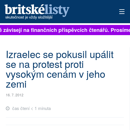
ě závisejí na finančních příspěvcích čtenářů. Prosíme
PŘIHLÁSIT
AKTUÁLNÍ VYDÁNÍ
Izraelec se pokusil upálit
ARCHIV
se na protest proti
vysokým cenám v jeho
ROZHOVORY
zemi
TÉMATA
16. 7. 2012
NEJČTENĚJŠÍ ZA 7 DNÍ
čas čtení < 1 minuta
AUTOŘI
PŘÍSPĚVKY NA PROVOZ