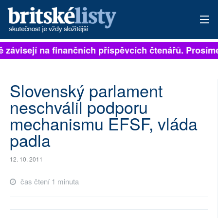
ě závisejí na finančních příspěvcích čtenářů. Prosíme,
PŘIHLÁSIT
AKTUÁLNÍ VYDÁNÍ
Slovenský parlament
ARCHIV
neschválil podporu
mechanismu EFSF, vláda
ROZHOVORY
padla
TÉMATA
12. 10. 2011
NEJČTENĚJŠÍ ZA 7 DNÍ
čas čtení 1 minuta
AUTOŘI
PŘÍSPĚVKY NA PROVOZ