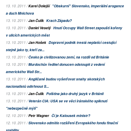
13. 10. 2011 /
Karel Dolejší
"Obskurní" Slovensko, imperiální arogance
a duch Mnichova
13. 10. 2011 /
Jan Čulík
Krach Západu?
13. 10. 2011 /
Daniel Veselý
Hnutí Occupy Wall Street zapouští kořeny
v ulicích amerických měst
13. 10. 2011 /
Jan Hošek
Dopravní podnik trestá neplatící cestující
stejně jako ty, kteří za...
13. 10. 2011 /
Česko je civilizovanou zemí, na rozdíl od Británie
13. 10. 2011 /
Murdochův ředitel donucen odstoupit z vedení
amerického
Wall Str...
13. 10. 2011 /
Angličané budou vyšetřovat snahy skotských
nacionalistů odtrhnout S...
13. 10. 2011 /
Jan Čulík
Polština jako druhý jazyk v Británii
13. 10. 2011 /
Veterán CIA: USA se ve věci íránského spiknutí
"nebezpečně mýlí"
12. 10. 2011 /
Petr Wagner
Čí je Kalousek ministr?
12. 10. 2011 /
Slovensko odmítlo rozšíření Evropského fondu finační
stability