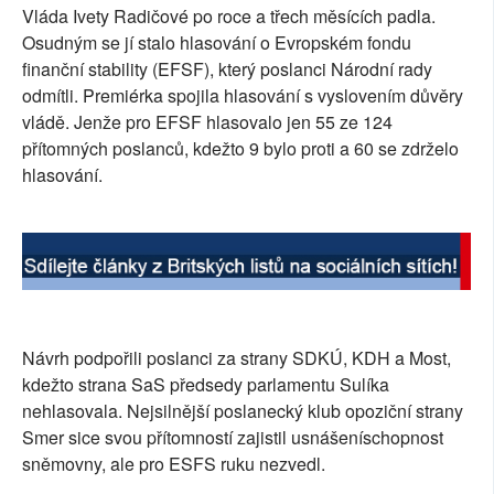
Vláda Ivety Radičové po roce a třech měsících padla.
SOCIÁLNÍ SÍTĚ
Osudným se jí stalo hlasování o Evropském fondu
finanční stability (EFSF), který poslanci Národní rady
RUBRIKY
odmítli. Premiérka spojila hlasování s vyslovením důvěry
vládě. Jenže pro EFSF hlasovalo jen 55 ze 124
PLNÁ VERZE STRÁNEK
přítomných poslanců, kdežto 9 bylo proti a 60 se zdrželo
hlasování.
Návrh podpořili poslanci za strany SDKÚ, KDH a Most,
kdežto strana SaS předsedy parlamentu Sulíka
nehlasovala. Nejsilnější poslanecký klub opoziční strany
Smer sice svou přítomností zajistil usnášeníschopnost
sněmovny, ale pro ESFS ruku nezvedl.