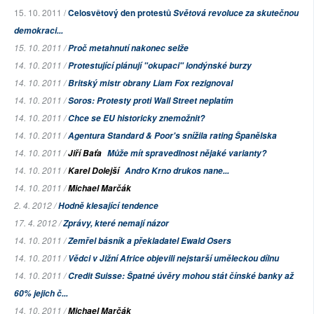
15. 10. 2011 /
Celosvětový den protestů
Světová revoluce za skutečnou
demokraci...
15. 10. 2011 /
Proč metahnutí nakonec selže
14. 10. 2011 /
Protestující plánují "okupaci" londýnské burzy
14. 10. 2011 /
Britský mistr obrany Liam Fox rezignoval
14. 10. 2011 /
Soros: Protesty proti Wall Street neplatím
14. 10. 2011 /
Chce se EU historicky znemožnit?
14. 10. 2011 /
Agentura Standard & Poor's snížila rating Španělska
14. 10. 2011 /
Jiří Baťa
Může mít spravedlnost nějaké varianty?
14. 10. 2011 /
Karel Dolejší
Andro Krno drukos nane...
14. 10. 2011 /
Michael Marčák
2. 4. 2012 /
Hodně klesající tendence
17. 4. 2012 /
Zprávy, které nemají názor
14. 10. 2011 /
Zemřel básník a překladatel Ewald Osers
14. 10. 2011 /
Vědci v Jižní Africe objevili nejstarší uměleckou dílnu
14. 10. 2011 /
Credit Suisse: Špatné úvěry mohou stát čínské banky až
60% jejich č...
14. 10. 2011 /
Michael Marčák