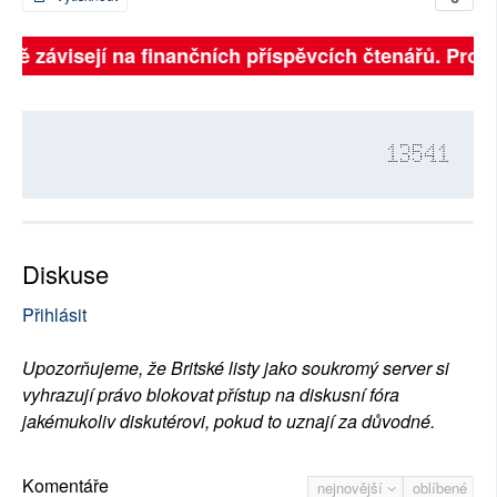
plně závisejí na finančních příspěvcích čtenářů. Prosí
13541
Diskuse
Přihlásit
Upozorňujeme, že Britské listy jako soukromý server si
vyhrazují právo blokovat přístup na diskusní fóra
jakémukoliv diskutérovi, pokud to uznají za důvodné.
Komentáře
nejnovější
oblíbené