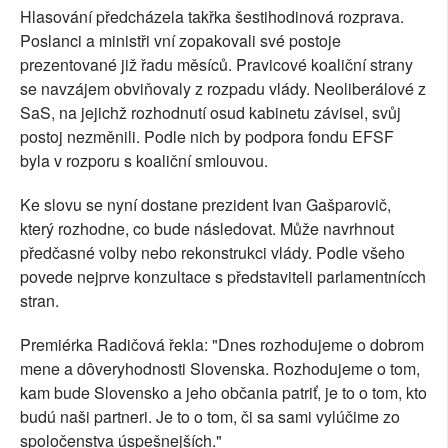
Hlasování předcházela takřka šestihodinová rozprava.
Poslanci a ministři vní zopakovali své postoje
prezentované již řadu měsíců. Pravicové koaliční strany
se navzájem obviňovaly z rozpadu vlády. Neoliberálové z
SaS, na jejichž rozhodnutí osud kabinetu závisel, svůj
postoj nezměnili. Podle nich by podpora fondu EFSF
byla v rozporu s koaliční smlouvou.
Ke slovu se nyní dostane prezident Ivan Gašparovič,
který rozhodne, co bude následovat. Může navrhnout
předčasné volby nebo rekonstrukci vlády. Podle všeho
povede nejprve konzultace s představiteli parlamentnícch
stran.
Premiérka Radičová řekla: "Dnes rozhodujeme o dobrom
mene a dôveryhodnosti Slovenska. Rozhodujeme o tom,
kam bude Slovensko a jeho občania patriť, je to o tom, kto
budú naši partneri. Je to o tom, či sa sami vylúčime zo
spoločenstva úspešnejších."