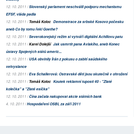
12. 10. 2011 /
Slovenský parlament neschválil podporu mechanismu
EFSF, vláda padla
12. 10. 2011 /
Tomáš Koloc
Demonstrace za srbské Kosovo počesku
aneb Co by tomu řekl Goethe?
12. 10. 2011 /
Severokorejský režim si vytváří digitální Achillovu patu
12. 10. 2011 /
Karel Dolejší
Jak usmrtit pana Avlakího, aneb Konec
ústavy Spojených států americ...
12. 10. 2011 /
USA obvinily Írán z pokusu o zabití saúdského
velvyslance
12. 10. 2011 /
Eva Schallerová: Ostravské děti jsou skutečně v ohrožení
12. 10. 2011 /
Tomáš Koloc
Koutek reklamní tuposti 40 - "Zlaté
kolečka" a "Zlaté esíčka"
12. 10. 2011 /
Čína začala nakupovat akcie státních bank
4. 10. 2011 /
Hospodaření OSBL za září 2011