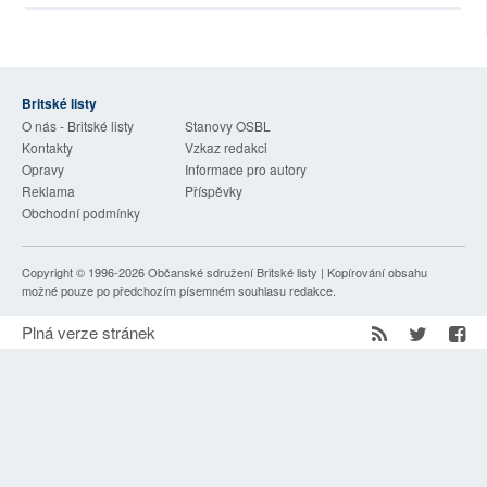
SOCIÁLNÍ SÍTĚ
RUBRIKY
Britské listy
PLNÁ VERZE STRÁNEK
O nás - Britské listy
Stanovy OSBL
Kontakty
Vzkaz redakci
Opravy
Informace pro autory
Reklama
Příspěvky
Obchodní podmínky
Copyright © 1996-2026
Občanské sdružení Britské listy
| Kopírování obsahu
možné pouze po předchozím písemném souhlasu redakce.
Plná verze stránek