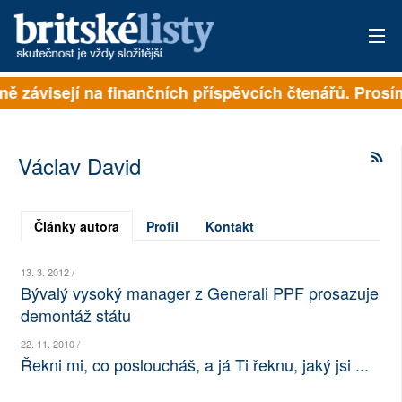
lně závisejí na finančních příspěvcích čtenářů. Prosí
PŘIHLÁSIT
AKTUÁLNÍ VYDÁNÍ
Václav David
ARCHIV
ROZHOVORY
Články autora
Profil
Kontakt
TÉMATA
13. 3. 2012 /
Bývalý vysoký manager z Generali PPF prosazuje
NEJČTENĚJŠÍ ZA 7 DNÍ
demontáž státu
AUTOŘI
22. 11. 2010 /
Řekni mi, co posloucháš, a já Ti řeknu, jaký jsi ...
PŘÍSPĚVKY NA PROVOZ