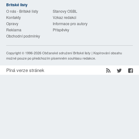
Britské listy
SOCIÁLNÍ SÍTĚ
O nás - Britské listy
Stanovy OSBL
Kontakty
Vzkaz redakci
RUBRIKY
Opravy
Informace pro autory
Reklama
Příspěvky
PLNÁ VERZE STRÁNEK
Obchodní podmínky
Copyright © 1996-2026
Občanské sdružení Britské listy
| Kopírování obsahu
možné pouze po předchozím písemném souhlasu redakce.
Plná verze stránek