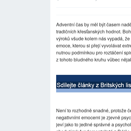
Adventní čas by měl být časem naděj
tradičních křesťanských hodnot. Boh
výroků všude kolem nás vypadá, že n
emoce, kterou si přejí vyvolávat ext
nutnou podmínkou pro roztáčení spirá
z tohoto bludného kruhu vůbec něja
Není to rozhodně snadné, protože č
negativními emocemi je zjevně psych
jeví jako to jediné správné a psychol