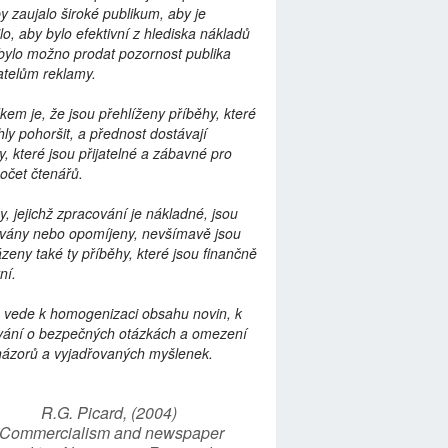
by zaujalo široké publikum, aby je
lo, aby bylo efektivní z hlediska nákladů
bylo možno prodat pozornost publika
telům reklamy.
kem je, že jsou přehlíženy příběhy, které
ly pohoršit, a přednost dostávají
y, které jsou přijatelné a zábavné pro
počet čtenářů.
y, jejichž zpracování je nákladné, jsou
vány nebo opomíjeny, nevšímavě jsou
zeny také ty příběhy, které jsou finančně
ní.
 vede k homogenizaci obsahu novin, k
vání o bezpečných otázkách a omezení
názorů a vyjadřovaných myšlenek.
R.G. Picard, (2004)
“Commercialism and newspaper