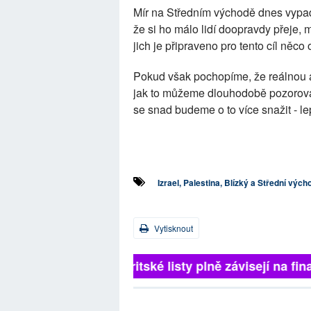
Mír na Středním východě dnes vypadá
že si ho málo lidí doopravdy přeje, 
jich je připraveno pro tento cíl něco 
Pokud však pochopíme, že reálnou alt
jak to můžeme dlouhodobě pozorovat
se snad budeme o to více snažit - l
Izrael, Palestina, Blízký a Střední vých
Vytisknout
Britské listy plně závisejí na 