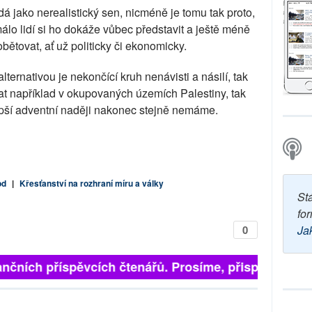
 jako nerealistický sen, nicméně je tomu tak proto,
málo lidí si ho dokáže vůbec představit a ještě méně
obětovat, ať už politicky či ekonomicky.
ernativou je nekončící kruh nenávisti a násilí, tak
 například v okupovaných územích Palestiny, tak
epší adventní naději nakonec stejně nemáme.
od
|
Křesťanství na rozhraní míru a války
St
for
0
Ja
finančních příspěvcích čtenářů. Prosíme, přispějte. ➥