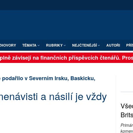
ZHOVORY
TÉMATA
RUBRIKY
NEJČTENĚJŠÍ
AUTOŘI
PŘÍ
lně závisejí na finančních příspěvcích čtenářů. Prosím
e podařilo v Severním Irsku, Baskicku,
nenávisti a násilí je vždy
Všec
Brit
Primár
komerc