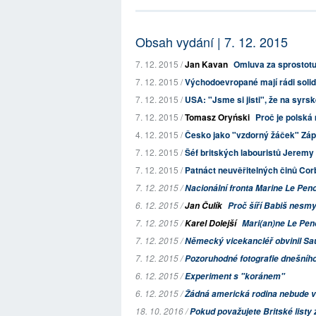
Obsah vydání | 7. 12. 2015
7. 12. 2015 /
Jan Kavan
Omluva za sprostot
7. 12. 2015 /
Východoevropané mají rádi solidar
7. 12. 2015 /
USA: "Jsme si jisti", že na syrs
7. 12. 2015 /
Tomasz Oryński
Proč je polská
4. 12. 2015 /
Česko jako "vzdorný žáček" Zá
7. 12. 2015 /
Šéf britských labouristů Jeremy
7. 12. 2015 /
Patnáct neuvěřitelných činů Co
7. 12. 2015 /
Nacionální fronta Marine Le Peno
6. 12. 2015 /
Jan Čulík
Proč šíří Babiš nesmy
7. 12. 2015 /
Karel Dolejší
Mari(an)ne Le Pen
7. 12. 2015 /
Německý vicekancléř obvinil Saúd
7. 12. 2015 /
Pozoruhodné fotografie dnešního
6. 12. 2015 /
Experiment s "koránem"
6. 12. 2015 /
Žádná americká rodina nebude v 
18. 10. 2016 /
Pokud považujete Britské listy z