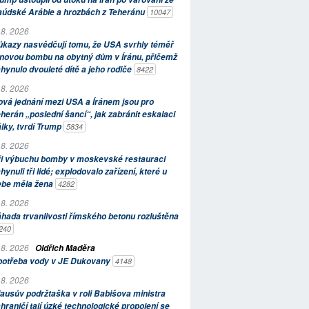
aúdské Arábie a hrozbách z Teheránu
10047
 8. 2026
kazy nasvědčují tomu, že USA svrhly téměř
novou bombu na obytný dům v Íránu, přičemž
hynulo dvouleté dítě a jeho rodiče
8422
 8. 2026
vá jednání mezi USA a Íránem jsou pro
herán „poslední šancí“, jak zabránit eskalaci
lky, tvrdí Trump
5834
 8. 2026
ři výbuchu bomby v moskevské restauraci
hynuli tři lidé; explodovalo zařízení, které u
ebe měla žena
4282
 8. 2026
hada trvanlivosti římského betonu rozluštěna
240
 8. 2026
Oldřich Maděra
potřeba vody v JE Dukovany
4148
 8. 2026
ausův podržtaška v roli Babišova ministra
hraničí tají úzké technologické propojení se