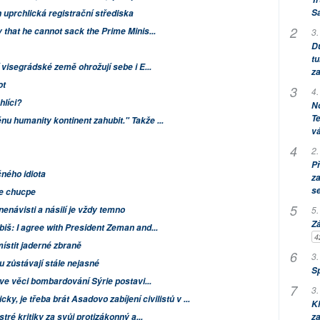
S
 uprchlická registrační střediska
that he cannot sack the Prime Minis...
3.
Dů
tu
 visegrádské země ohrožují sebe i E...
za
ot
4.
hlíci?
No
Te
 humanity kontinent zahubit." Takže ...
vá
2.
P
čného idiota
za
s
 je chucpe
nenávisti a násilí je vždy temno
5.
Zá
iš: I agree with President Zeman and...
4
stit jaderné zbraně
3.
 zůstávají stále nejasné
S
 ve věci bombardování Sýrie postavi...
3.
cky, je třeba brát Asadovo zabíjení civilistů v ...
Kl
tré kritiky za svůj protizákonný a...
za