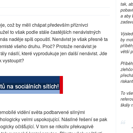
tak, a
pobavi
a aby 
zadava
e, což by měli chápat především příznivci
užel to však podle stále častějších nenávistných
Výsled
ás naděje spíš opouští. Nenávist je však přesně ta
by moh
příběh
remisté všeho druhu. Proč? Protože nenávist je
větší 
ly násilí, které vyprodukuje jen další nenávist. Jde
k vystoupit?
Příběh
zlehčo
přechá
riskant
To vše
refero
škály 
ernobílé vidění světa podbarvené silnými
ologicky velmi uspokojující. Násilné řešení se pak
ogicky očišťující. V tom se nikoliv překvapivě