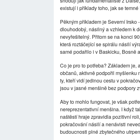
shodují jak fundamentalisté z Dáiše,
existují i příklady toho, jak se temn
Pěkným příkladem je Severní Irsko - 
dlouhodobý, násilný a vzhledem k d
nevyřešitelný. Přitom se na konci 90.
která roztáčející se spirálu násilí 
samé podařilo i v Baskicku, Bosně a
Co je pro to potřeba? Základem je, ab
občanů, aktivně podpořil myšlenku n
ty, kteří vidí jedinou cestu v pokrač
jsou v jasné menšině bez podpory zv
Aby to mohlo fungovat, je však potřeb
nereprezentativní menšina. I když t
naštěstí hraje zpravidla pozitivní ro
pokračování násilí a nenávisti neve
budoucnosti plné zbytečného utrpen