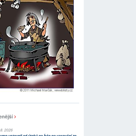
enější
 8. 2026
ump ustoupil od útoků na Írán po varování ze