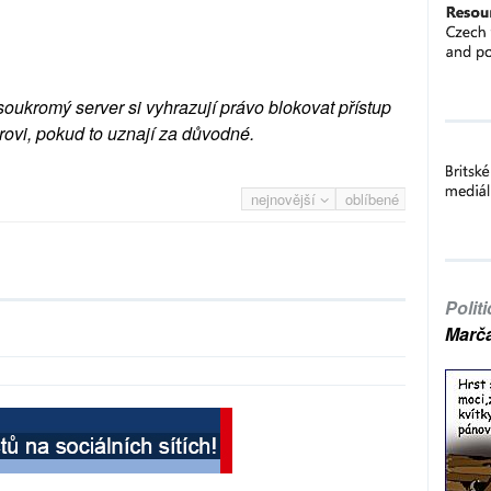
soukromý server si vyhrazují právo blokovat přístup
rovi, pokud to uznají za důvodné.
nejnovější
oblíbené
Polit
Marč