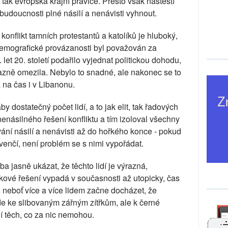
 tak evropská krajní pravice. Přesto však naštěstí
é budoucnosti plné násilí a nenávisti vyhnout.
konflikt tamních protestantů a katolíků je hluboký,
emografické provázanosti byl považován za
 let 20. století podařilo vyjednat politickou dohodu,
výrazně omezila. Nebylo to snadné, ale nakonec se to
 na čas i v Libanonu.
y dostatečný počet lidí, a to jak elit, tak řadových
enásilného řešení konfliktu a tím izoloval všechny
ování násilí a nenávisti až do hořkého konce - pokud
enčí, není problém se s nimi vypořádat.
a jasně ukázat, že těchto lidí je výrazná,
akové řešení vypadá v současnosti až utopicky, čas
li, neboť více a více lidem začne docházet, že
de ke slibovaným zářným zítřkům, ale k černé
í těch, co za nic nemohou.