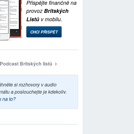
Přispějte finančně na
provoz
Britských
Listů
v mobilu.
CHCI PŘISPĚT
Podcast Britských listů
áhněte si rozhovory v audio
mátu a poslouchejte je kdekoliv.
k na to?