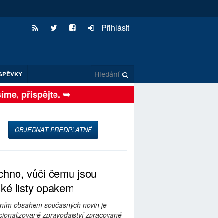
Přihlásit
SPĚVKY
e, přispějte. ➥
OBJEDNAT PŘEDPLATNÉ
hno, vůči čemu jsou
ské listy opakem
ním obsahem současných novin je
ionalizované zpravodajství zpracované