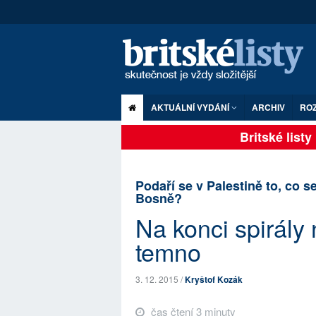
AKTUÁLNÍ VYDÁNÍ
ARCHIV
RO
Britské listy p
Podaří se v Palestině to, co s
Bosně?
Na konci spirály 
temno
3. 12. 2015 /
Kryštof Kozák
čas čtení 3 minuty