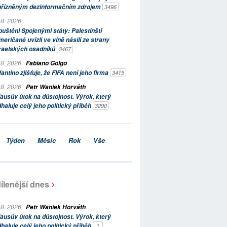
přízněným dezinformačním zdrojem
3496
 8. 2026
uštěni Spojenými státy: Palestinští
eričané uvízli ve vlně násilí ze strany
zraelských osadníků
3467
 8. 2026
Fabiano Golgo
fantino zjišťuje, že FIFA není jeho firma
3415
 8. 2026
Petr Waniek Horváth
ausův útok na důstojnost. Výrok, který
haluje celý jeho politický příběh
3290
Týden
Měsíc
Rok
Vše
ílenější dnes
 8. 2026
Petr Waniek Horváth
ausův útok na důstojnost. Výrok, který
haluje celý jeho politický příběh
1