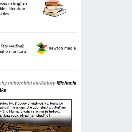
icky nekorektní karikatury
Michaela
áka