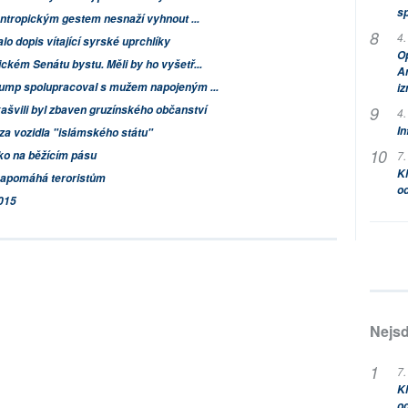
s
antropickým gestem nesnaží vyhnout ...
4.
o dopis vítající syrské uprchlíky
Op
ckém Senátu bystu. Měli by ho vyšetř...
Am
rump spolupracoval s mužem napojeným ...
i
ašvili byl zbaven gruzínského občanství
4.
In
a vozidla "islámského státu"
ako na běžícím pásu
7.
Kl
napomáhá teroristům
od
015
Nejsd
7.
Kl
od