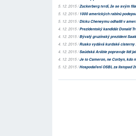
5. 12. 2015 /
Zuckerberg tvrdí, že se svým fil
5. 12. 2015 /
1000 amerických rabínů podepsal
5. 12. 2015 /
Dicku Cheneymu odhalili v ameri
4. 12. 2015 /
Prezidentský kandidát Donald T
4. 12. 2015 /
Bývalý gruzínský prezident Saak
4. 12. 2015 /
Rusko vydává kurdské cisterny z
4. 12. 2015 /
Saúdská Arábie popravuje lidi j
4. 12. 2015 /
Je to Cameron, ne Corbyn, kdo 
5. 12. 2015 /
Hospodaření OSBL za listopad 2