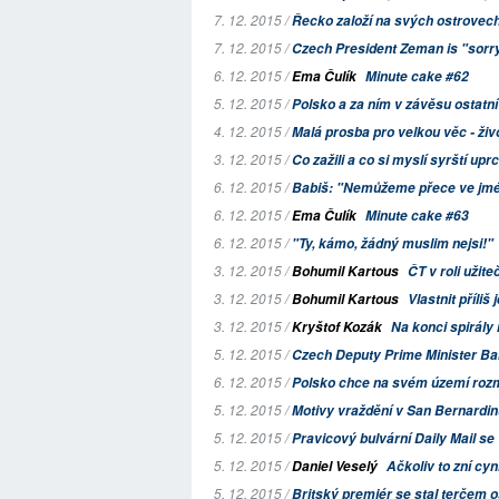
7. 12. 2015 /
Řecko založí na svých ostrovech
7. 12. 2015 /
Czech President Zeman is "sorry 
6. 12. 2015 /
Ema Čulík
Minute cake #62
5. 12. 2015 /
Polsko a za ním v závěsu ostatní
4. 12. 2015 /
Malá prosba pro velkou věc - živ
3. 12. 2015 /
Co zažili a co si myslí syrští uprc
6. 12. 2015 /
Babiš: "Nemůžeme přece ve jménu
6. 12. 2015 /
Ema Čulík
Minute cake #63
6. 12. 2015 /
"Ty, kámo, žádný muslim nejsi!"
3. 12. 2015 /
Bohumil Kartous
ČT v roli užite
3. 12. 2015 /
Bohumil Kartous
Vlastnit příliš
3. 12. 2015 /
Kryštof Kozák
Na konci spirály 
5. 12. 2015 /
Czech Deputy Prime Minister Bab
6. 12. 2015 /
Polsko chce na svém území rozmí
5. 12. 2015 /
Motivy vraždění v San Bernardinu
5. 12. 2015 /
Pravicový bulvární Daily Mail se
5. 12. 2015 /
Daniel Veselý
Ačkoliv to zní cyni
5. 12. 2015 /
Britský premiér se stal terčem os