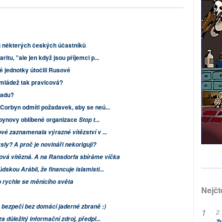
u některých českých účastníků
itu, "ale jen když jsou příjemci p...
ké jednotky útočili Rusové
 mládež tak pravicová?
padu?
 Corbyn odmítl požadavek, aby se neú...
rbynovy oblíbené organizace
Stop t...
vé zaznamenala výrazné vítězství v ...
sly? A proč je novináři nekorigují?
ová vítězná. A na Ransdorfa sbíráme víčka
skou Arábii, že financuje islamisti...
 rychle se měnícího světa
Nejčt
bezpečí bez domácí jaderné zbraně :)
2.
a důležitý informační zdroj, předpl...
Tr