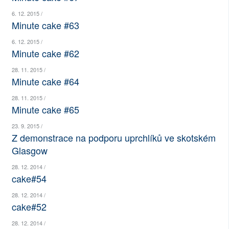
SOCIÁLNÍ SÍTĚ
6. 12. 2015 /
Minute cake #63
RUBRIKY
6. 12. 2015 /
Minute cake #62
PLNÁ VERZE STRÁNEK
28. 11. 2015 /
Minute cake #64
28. 11. 2015 /
Minute cake #65
23. 9. 2015 /
Z demonstrace na podporu uprchlíků ve skotském
Glasgow
28. 12. 2014 /
cake#54
28. 12. 2014 /
cake#52
28. 12. 2014 /