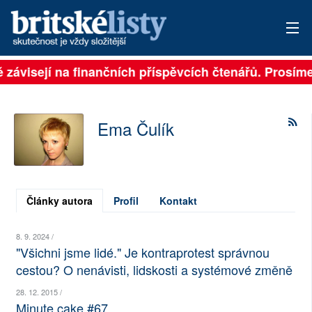
ně závisejí na finančních příspěvcích čtenářů. Prosíme
PŘIHLÁSIT
AKTUÁLNÍ VYDÁNÍ
Ema Čulík
ARCHIV
ROZHOVORY
TÉMATA
Články autora
Profil
Kontakt
NEJČTENĚJŠÍ ZA 7 DNÍ
8. 9. 2024 /
"Všichni jsme lidé." Je kontraprotest správnou
AUTOŘI
cestou? O nenávisti, lidskosti a systémové změně
28. 12. 2015 /
PŘÍSPĚVKY NA PROVOZ
Minute cake #67