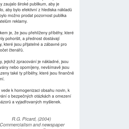
by zaujalo široké publikum, aby je
lo, aby bylo efektivní z hlediska nákladů
bylo možno prodat pozornost publika
telům reklamy.
kem je, že jsou přehlíženy příběhy, které
ly pohoršit, a přednost dostávají
y, které jsou přijatelné a zábavné pro
počet čtenářů.
y, jejichž zpracování je nákladné, jsou
vány nebo opomíjeny, nevšímavě jsou
zeny také ty příběhy, které jsou finančně
ní.
 vede k homogenizaci obsahu novin, k
vání o bezpečných otázkách a omezení
názorů a vyjadřovaných myšlenek.
R.G. Picard, (2004)
“Commercialism and newspaper