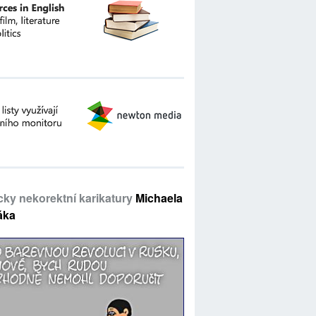
icky nekorektní karikatury
Michaela
áka