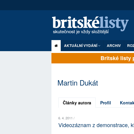
AKTUÁLNÍ VYDÁNÍ
ARCHIV
RO
Britské listy p
Martin Dukát
Články autora
Profil
Kontak
6. 4. 2011 /
Videozáznam z demonstrace, kt