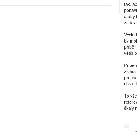
tak, a
pobavi
a aby 
zadava
Výsled
by moh
příběh
větší 
Příběh
zlehčo
přechá
riskant
To vše
refero
škály 