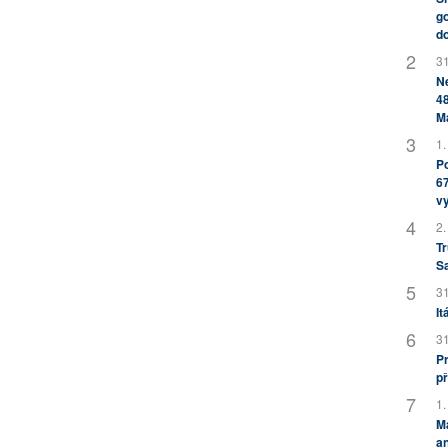
go
do
31
Ne
48
M
1.
Po
67
v
2.
Tr
S
31
It
31
Pr
př
1.
M
an