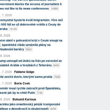
vernment blocks the access of journalists it
es not like to its news conferences
14989
. 7. 2026
smyslná hysterie kvůli imigrantům: Více než
 000 lidí se už dobrovolně vrátilo z Ceuty do
aroka
14145
 8. 2026
čet obětí v pohraniční krizi v Ceutě stoupl na
, španělská vláda oznámila plány na
ybudování bariéry
9924
 8. 2026
ump ustoupil od útoků na Írán po varování ze
aúdské Arábie a hrozbách z Teheránu
8454
. 7. 2026
Fabiano Golgo
álie zavírá dveře, kterými sama prošla
7638
. 7. 2026
Boris Cvek
emiér musí rychle zakročit proti Španělsku,
esně jak by to chtěl Putin
7156
 8. 2026
Bohumil Kartous
acinka jako orwellovský pěšák trumpovské
titeze o demokracii (o skutečnosti)
6454