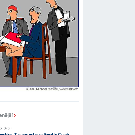
enější
 8. 2026
ocking: The current questionable Czech