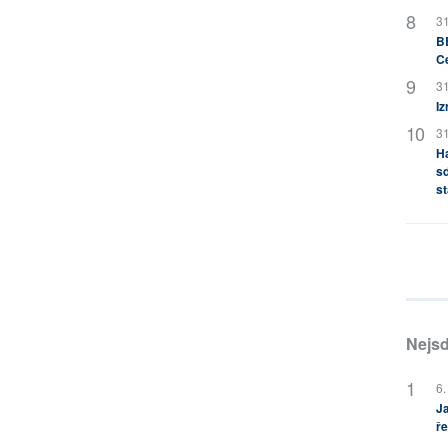
31
BB
C
31
Iz
31
H
sd
st
Nejsd
6.
Ja
ře