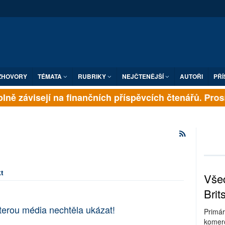
ZHOVORY
TÉMATA
RUBRIKY
NEJČTENĚJŠÍ
AUTOŘI
PŘÍ
lně závisejí na finančních příspěvcích čtenářů. Prosím
t
Všec
Brit
erou média nechtěla ukázat!
Primár
komerc