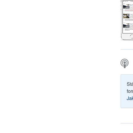
St
for
Ja