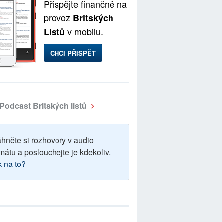
Přispějte finančně na
provoz
Britských
v mobilu.
Listů
CHCI PŘISPĚT
Podcast Britských listů
áhněte si rozhovory v audio
mátu a poslouchejte je kdekoliv.
k na to?