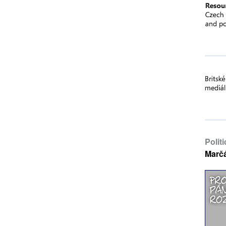
Polit
Marč