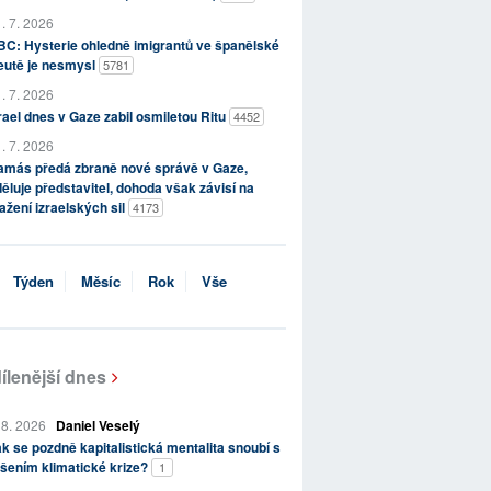
. 7. 2026
C: Hysterie ohledně imigrantů ve španělské
eutě je nesmysl
5781
. 7. 2026
rael dnes v Gaze zabil osmiletou Ritu
4452
. 7. 2026
amás předá zbraně nové správě v Gaze,
ěluje představitel, dohoda však závisí na
ažení izraelských sil
4173
Týden
Měsíc
Rok
Vše
ílenější dnes
 8. 2026
Daniel Veselý
k se pozdně kapitalistická mentalita snoubí s
šením klimatické krize?
1