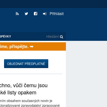
Přihlásit
SPĚVKY
e, přispějte. ➥
OBJEDNAT PŘEDPLATNÉ
hno, vůči čemu jsou
ské listy opakem
ním obsahem současných novin je
ionalizované zpravodajství zpracované