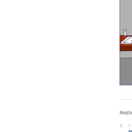
Nejčt
1.
Sh