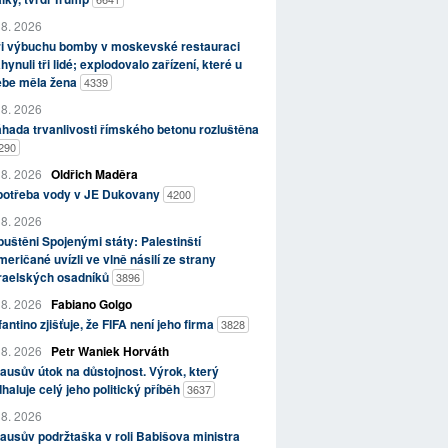
 8. 2026
ři výbuchu bomby v moskevské restauraci
hynuli tři lidé; explodovalo zařízení, které u
ebe měla žena
4339
 8. 2026
hada trvanlivosti římského betonu rozluštěna
290
 8. 2026
Oldřich Maděra
potřeba vody v JE Dukovany
4200
 8. 2026
uštěni Spojenými státy: Palestinští
eričané uvízli ve vlně násilí ze strany
zraelských osadníků
3896
 8. 2026
Fabiano Golgo
fantino zjišťuje, že FIFA není jeho firma
3828
 8. 2026
Petr Waniek Horváth
ausův útok na důstojnost. Výrok, který
haluje celý jeho politický příběh
3637
 8. 2026
ausův podržtaška v roli Babišova ministra