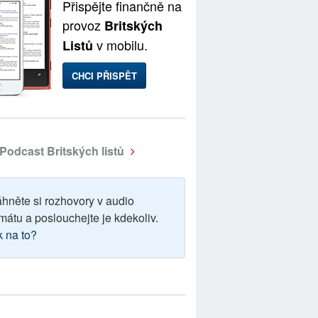
Přispějte finančně na
provoz
Britských
v mobilu.
Listů
CHCI PŘISPĚT
Podcast Britských listů
áhněte si rozhovory v audio
mátu a poslouchejte je kdekoliv.
k na to?