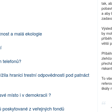
tak, a
pobavi
a aby 
zadava
Výsled
čnost a malá ekologie
by moh
příběh
větší 
í
Příběh
zlehčo
h telefonů?
přechá
riskant
žila hranici trestní odpovědnosti pod patnáct
To vše
refero
škály 
své místo i v demokracii ?
ů poskytované z veřejných fondů