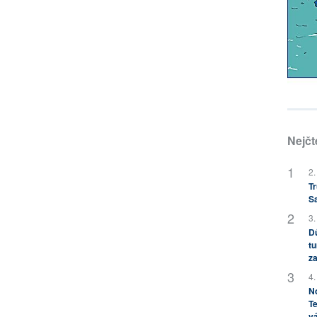
Nejčt
2.
Tr
S
3.
Dů
tu
za
4.
No
Te
vá