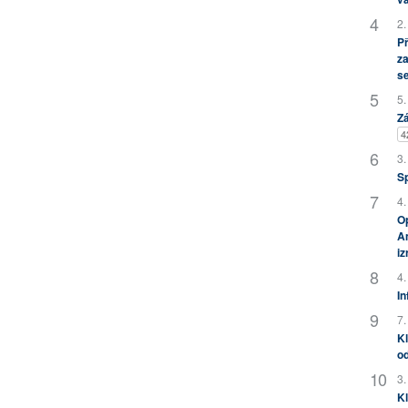
2.
P
za
s
5.
Zá
4
3.
S
4.
Op
Am
i
4.
In
7.
Kl
od
3.
Kl