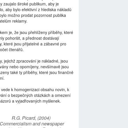
by zaujalo široké publikum, aby je
lo, aby bylo efektivní z hlediska nákladů
bylo možno prodat pozornost publika
telům reklamy.
kem je, že jsou přehlíženy příběhy, které
ly pohoršit, a přednost dostávají
y, které jsou přijatelné a zábavné pro
počet čtenářů.
y, jejichž zpracování je nákladné, jsou
vány nebo opomíjeny, nevšímavě jsou
zeny také ty příběhy, které jsou finančně
ní.
 vede k homogenizaci obsahu novin, k
vání o bezpečných otázkách a omezení
názorů a vyjadřovaných myšlenek.
R.G. Picard, (2004)
“Commercialism and newspaper