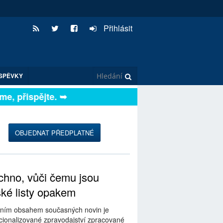
Přihlásit
SPĚVKY
, přispějte. ➥
OBJEDNAT PŘEDPLATNÉ
hno, vůči čemu jsou
ské listy opakem
ním obsahem současných novin je
ionalizované zpravodajství zpracované