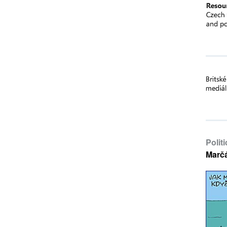
Polit
Marč