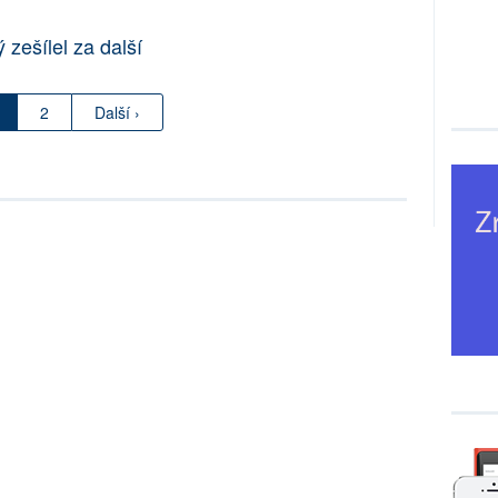
 zešílel za další
2
Další ›