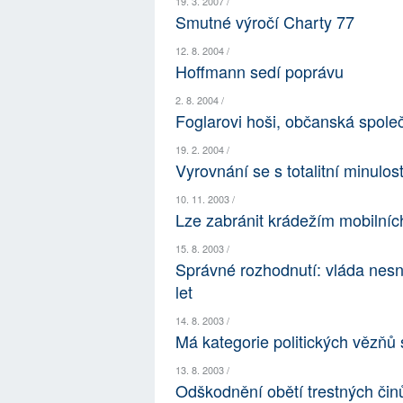
19. 3. 2007 /
Smutné výročí Charty 77
12. 8. 2004 /
Hoffmann sedí poprávu
2. 8. 2004 /
Foglarovi hoši, občanská spole
19. 2. 2004 /
Vyrovnání se s totalitní minulost
10. 11. 2003 /
Lze zabránit krádežím mobilníc
15. 8. 2003 /
Správné rozhodnutí: vláda nesní
let
14. 8. 2003 /
Má kategorie politických vězňů 
13. 8. 2003 /
Odškodnění obětí trestných čin