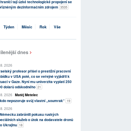
hraničí tají úzké technologické propojení se
přízněným dezinformačním zdrojem
3535
Týden
Měsíc
Rok
Vše
ílenější dnes
 8. 2026
raelský profesor přišel o prestižní pracovní
bídku v USA poté, co se veřejně vyjádřil k
tuaci v Gaze. Nyní mu univerzita vyplatí 250
00 dolarů odškodného
21
 8. 2026
Matěj Metelec
kdo nepozoruje svůj vlastní „soumrak“
19
 8. 2026
 Německu zabránili pokusu ruských
eciálních služeb o útok na dodavatele dronů
o Ukrajinu
18