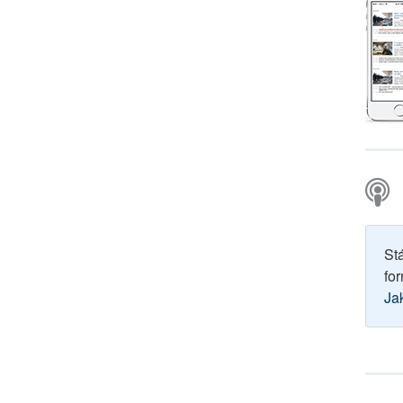
St
for
Ja