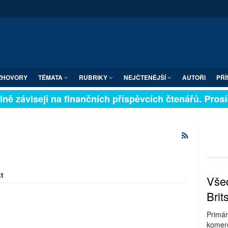
ZHOVORY
TÉMATA
RUBRIKY
NEJČTENĚJŠÍ
AUTOŘI
PŘÍ
ně závisejí na finančních příspěvcích čtenářů. Prosíme
t
Všec
Brit
Primár
komerc