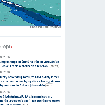
enější
 8. 2026
ump ustoupil od útoků na Írán po varování ze
aúdské Arábie a hrozbách z Teheránu
10099
 8. 2026
kazy nasvědčují tomu, že USA svrhly téměř
novou bombu na obytný dům v Íránu, přičemž
hynulo dvouleté dítě a jeho rodiče
9339
 8. 2026
vá jednání mezi USA a Íránem jsou pro
herán „poslední šancí“, jak zabránit eskalaci
lky, tvrdí Trump
6641