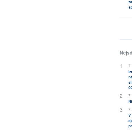
za
s
Nejsd
7.
Iz
na
si
0
7.
Ni
7.
V
sp
pr