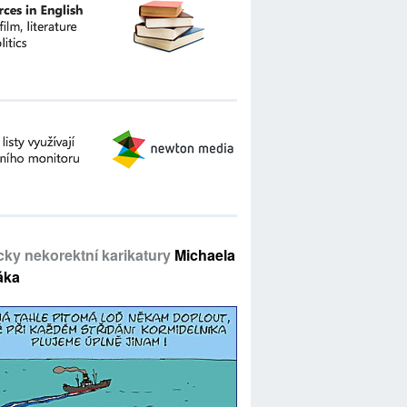
icky nekorektní karikatury
Michaela
áka