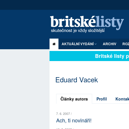
AKTUÁLNÍ VYDÁNÍ
ARCHIV
RO
Britské listy pl
Eduard Vacek
Články autora
Profil
Kontak
7. 6. 2007 /
Ach, ti novináři!