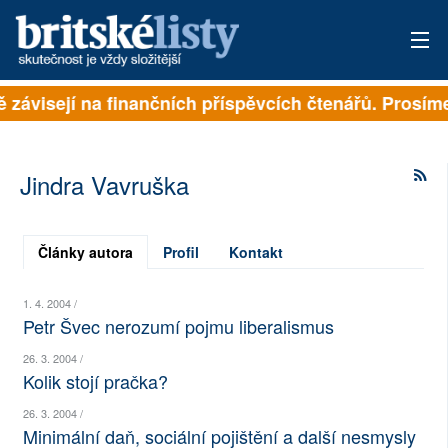
ně závisejí na finančních příspěvcích čtenářů. Prosíme
PŘIHLÁSIT
AKTUÁLNÍ VYDÁNÍ
Jindra Vavruška
ARCHIV
ROZHOVORY
Články autora
Profil
Kontakt
TÉMATA
1. 4. 2004 /
Petr Švec nerozumí pojmu liberalismus
NEJČTENĚJŠÍ ZA 7 DNÍ
26. 3. 2004 /
Kolik stojí pračka?
AUTOŘI
26. 3. 2004 /
PŘÍSPĚVKY NA PROVOZ
Minimální daň, sociální pojištění a další nesmysly