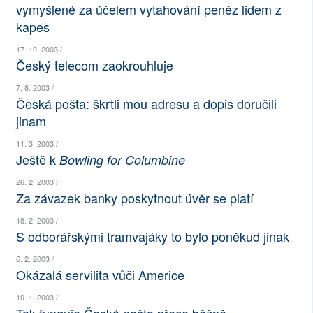
vymyšlené za účelem vytahování peněz lidem z
SOCIÁLNÍ SÍTĚ
kapes
RUBRIKY
17. 10. 2003 /
Český telecom zaokrouhluje
PLNÁ VERZE STRÁNEK
7. 8. 2003 /
Česká pošta: škrtli mou adresu a dopis doručili
jinam
11. 3. 2003 /
Ještě k
Bowling for Columbine
26. 2. 2003 /
Za závazek banky poskytnout úvěr se platí
18. 2. 2003 /
S odborářskými tramvajáky to bylo poněkud jinak
6. 2. 2003 /
Okázalá servilita vůči Americe
10. 1. 2003 /