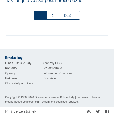
Tak funguje Česká pošta přece běžně
1
2
Další ›
Britské listy
O nás - Britské listy
Stanovy OSBL
Kontakty
Vzkaz redakci
Opravy
Informace pro autory
Reklama
Příspěvky
Obchodní podmínky
Copyright © 1996-2026
Občanské sdružení Britské listy
| Kopírování obsahu
možné pouze po předchozím písemném souhlasu redakce.
Plná verze stránek