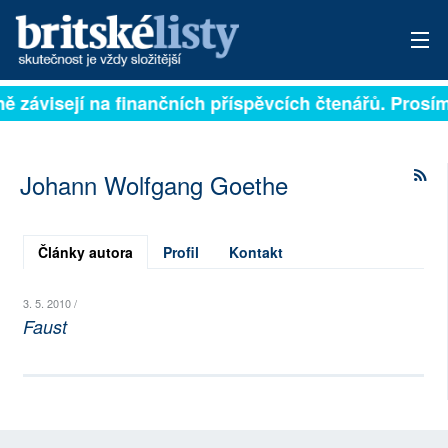
lně závisejí na finančních příspěvcích čtenářů. Prosím
PŘIHLÁSIT
AKTUÁLNÍ VYDÁNÍ
Johann Wolfgang Goethe
ARCHIV
ROZHOVORY
Články autora
Profil
Kontakt
TÉMATA
3. 5. 2010 /
Faust
NEJČTENĚJŠÍ ZA 7 DNÍ
AUTOŘI
PŘÍSPĚVKY NA PROVOZ