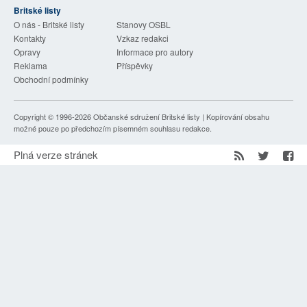
Britské listy
SOCIÁLNÍ SÍTĚ
O nás - Britské listy
Stanovy OSBL
Kontakty
Vzkaz redakci
RUBRIKY
Opravy
Informace pro autory
Reklama
Příspěvky
PLNÁ VERZE STRÁNEK
Obchodní podmínky
Copyright © 1996-2026
Občanské sdružení Britské listy
| Kopírování obsahu
možné pouze po předchozím písemném souhlasu redakce.
Plná verze stránek