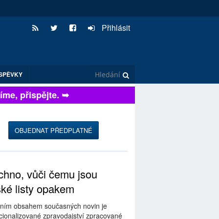
Přihlásit
SPĚVKY
e, přispějte. ➥
OBJEDNAT PŘEDPLATNÉ
hno, vůči čemu jsou
ské listy opakem
ním obsahem současných novin je
ionalizované zpravodajství zpracované