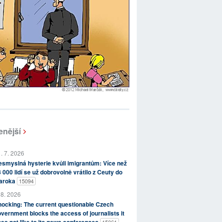
enější
. 7. 2026
smyslná hysterie kvůli imigrantům: Více než
 000 lidí se už dobrovolně vrátilo z Ceuty do
aroka
15094
 8. 2026
ocking: The current questionable Czech
vernment blocks the access of journalists it
es not like to its news conferences
15061