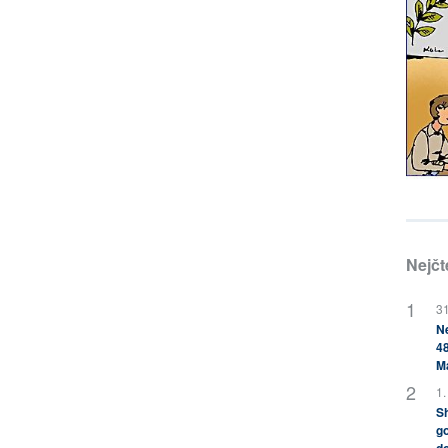
Nejčt
31
Ne
48
M
1.
Sh
go
do