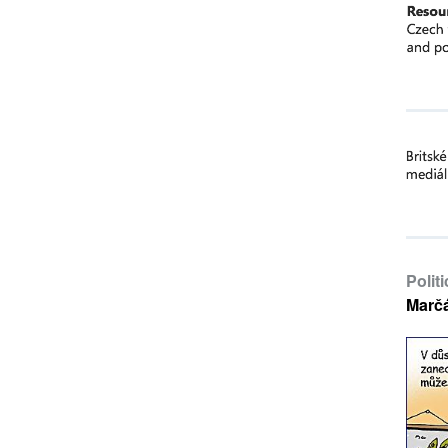
Polit
Marč