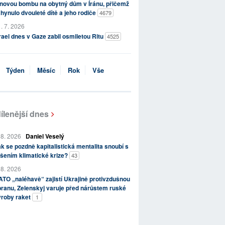
novou bombu na obytný dům v Íránu, přičemž
hynulo dvouleté dítě a jeho rodiče
4679
. 7. 2026
rael dnes v Gaze zabil osmiletou Ritu
4525
Týden
Měsíc
Rok
Vše
ílenější dnes
 8. 2026
Daniel Veselý
k se pozdně kapitalistická mentalita snoubí s
šením klimatické krize?
43
 8. 2026
TO „naléhavě“ zajistí Ukrajině protivzdušnou
ranu, Zelenskyj varuje před nárůstem ruské
ýroby raket
1