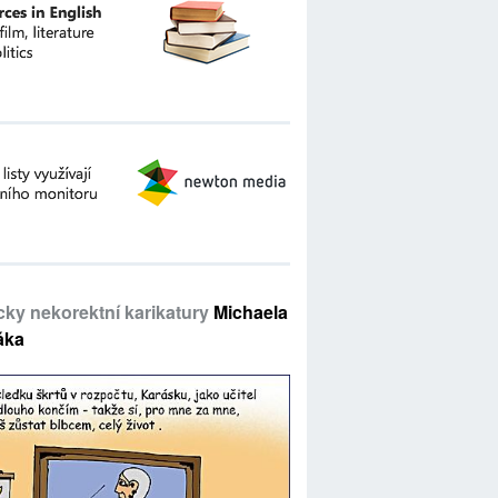
icky nekorektní karikatury
Michaela
áka