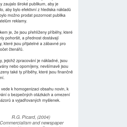
by zaujalo široké publikum, aby je
lo, aby bylo efektivní z hlediska nákladů
bylo možno prodat pozornost publika
telům reklamy.
kem je, že jsou přehlíženy příběhy, které
ly pohoršit, a přednost dostávají
y, které jsou přijatelné a zábavné pro
počet čtenářů.
y, jejichž zpracování je nákladné, jsou
vány nebo opomíjeny, nevšímavě jsou
zeny také ty příběhy, které jsou finančně
ní.
 vede k homogenizaci obsahu novin, k
vání o bezpečných otázkách a omezení
názorů a vyjadřovaných myšlenek.
R.G. Picard, (2004)
“Commercialism and newspaper