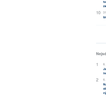
tu
za
31
Iz
Nejsd
6.
Ja
ře
6.
NA
ob
v