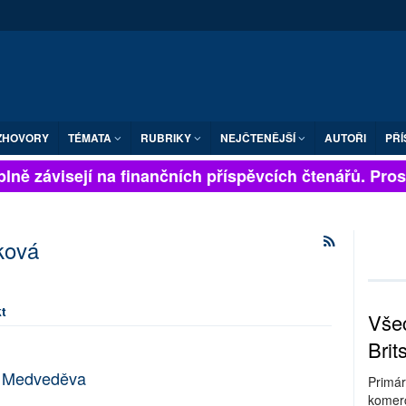
ZHOVORY
TÉMATA
RUBRIKY
NEJČTENĚJŠÍ
AUTOŘI
PŘÍ
lně závisejí na finančních příspěvcích čtenářů. Prosím
ková
t
Všec
Brit
o Medveděva
Primár
komerc