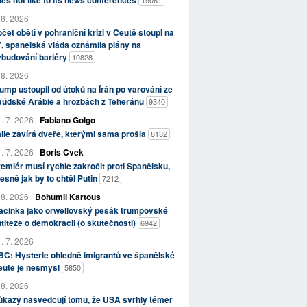
 8. 2026
čet obětí v pohraniční krizi v Ceutě stoupl na
, španělská vláda oznámila plány na
ybudování bariéry
10828
 8. 2026
ump ustoupil od útoků na Írán po varování ze
aúdské Arábie a hrozbách z Teheránu
9340
. 7. 2026
Fabiano Golgo
álie zavírá dveře, kterými sama prošla
8132
. 7. 2026
Boris Cvek
emiér musí rychle zakročit proti Španělsku,
esně jak by to chtěl Putin
7212
 8. 2026
Bohumil Kartous
acinka jako orwellovský pěšák trumpovské
titeze o demokracii (o skutečnosti)
6942
. 7. 2026
C: Hysterie ohledně imigrantů ve španělské
eutě je nesmysl
5850
 8. 2026
kazy nasvědčují tomu, že USA svrhly téměř