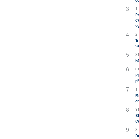
1.
Po
67
v
2.
Tr
S
31
It
31
Pr
př
1.
M
an
31
BB
C
3.
Dů