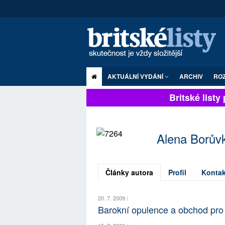
AKTUÁLNÍ VYDÁNÍ
ARCHIV
RO
Britské listy p
Alena Borův
Články autora
Profil
Kontak
20. 7. 2009 /
Barokní opulence a obchod pr