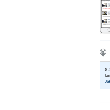
St
for
Ja