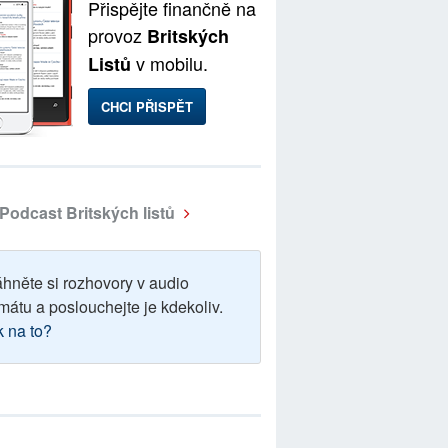
Přispějte finančně na
provoz
Britských
v mobilu.
Listů
CHCI PŘISPĚT
Podcast Britských listů
áhněte si rozhovory v audio
mátu a poslouchejte je kdekoliv.
k na to?