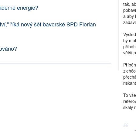
tak, a
aderné energie?
pobavi
a aby 
zadava
ví," říká nový šéf bavorské SPD Florian
Výsled
by moh
příběh
jováno?
větší 
Příběh
zlehčo
přechá
riskant
To vše
refero
škály 