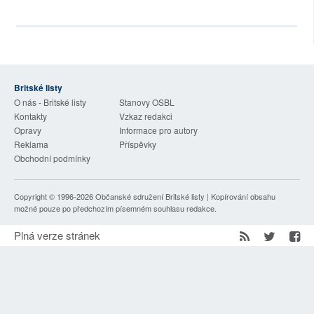
SOCIÁLNÍ SÍTĚ
RUBRIKY
PLNÁ VERZE STRÁNEK
Britské listy
O nás - Britské listy
Stanovy OSBL
Kontakty
Vzkaz redakci
Opravy
Informace pro autory
Reklama
Příspěvky
Obchodní podmínky
Copyright © 1996-2026
Občanské sdružení Britské listy
| Kopírování obsahu
možné pouze po předchozím písemném souhlasu redakce.
Plná verze stránek