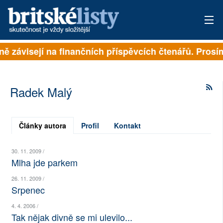
lně závisejí na finančních příspěvcích čtenářů. Prosí
PŘIHLÁSIT
AKTUÁLNÍ VYDÁNÍ
Radek Malý
ARCHIV
ROZHOVORY
Články autora
Profil
Kontakt
TÉMATA
30. 11. 2009 /
Mlha jde parkem
NEJČTENĚJŠÍ ZA 7 DNÍ
26. 11. 2009 /
Srpenec
AUTOŘI
4. 4. 2006 /
PŘÍSPĚVKY NA PROVOZ
Tak nějak divně se mi ulevilo...