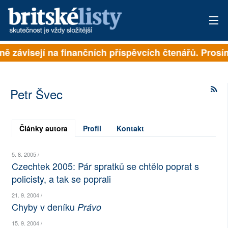
lně závisejí na finančních příspěvcích čtenářů. Prosí
PŘIHLÁSIT
AKTUÁLNÍ VYDÁNÍ
Petr Švec
ARCHIV
ROZHOVORY
Články autora
Profil
Kontakt
TÉMATA
5. 8. 2005 /
Czechtek 2005: Pár spratků se chtělo poprat s
NEJČTENĚJŠÍ ZA 7 DNÍ
policisty, a tak se poprali
AUTOŘI
21. 9. 2004 /
Chyby v deníku
Právo
PŘÍSPĚVKY NA PROVOZ
15. 9. 2004 /