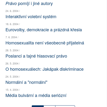
pomíjí i jiné autory
Právo
SOCIÁLNÍ SÍTĚ
24. 6. 2004 /
Interaktivní volební systém
RUBRIKY
18. 6. 2004 /
PLNÁ VERZE STRÁNEK
Eurovolby, demokracie a prázdná křesla
7. 6. 2004 /
Homosexualita není všeobecně přijatelná
28. 5. 2004 /
Poslanci a tajné hlasovací právo
26. 5. 2004 /
O homosexuálech: Jakápak diskriminace
24. 5. 2004 /
Normální a "normální"
15. 4. 2004 /
Média bulvární a média seriózní